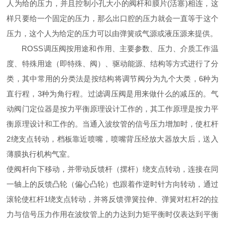
人为给的压力，并且控制小孔大小的阀杆和膜片(活塞)相连，这
样只要给一个固定的压力，那么出口腔的压力就会一直等于这个
压力，这个人为给定的压力可以由弹簧或气源或液压源来提供。
ROSS调压阀按用途和作用、主要参数、压力、介质工作温
度、特殊用途（即特殊、阀）、驱动能源、结构等方式进行了分
类，其中常用的分类法是按结构将调节阀分为九个大类，6种为
直行程，3种为角行程。过滤调压阀是用来做什么的减压的。气
动阀门定位器是按力平衡原理设计工作的，其工作原理是按力平
衡原理设计和工作的。当通入波纹管的信号压力增加时，使杠杆
2绕支点转动，档板靠近喷嘴，喷嘴背压经放大器放大后，送入
薄膜执行机构气室。
使阀杆向下移动，并带动反馈杆（摆杆）绕支点转动，连接在同
一轴上的反馈凸轮（偏心凸轮）也跟着作逆时针方向转动，通过
滚轮使杠杆1绕支点转动，并将反馈弹簧拉伸、弹簧对杠杆2的拉
力与信号压力作用在波纹管上的力达到力矩平衡时仪表达到平衡