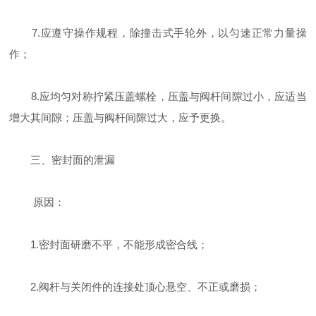
7.应遵守操作规程，除撞击式手轮外，以匀速正常力量操
作；
8.应均匀对称拧紧压盖螺栓，压盖与阀杆间隙过小，应适当
增大其间隙；压盖与阀杆间隙过大，应予更换。
三、密封面的泄漏
原因：
1.密封面研磨不平，不能形成密合线；
2.阀杆与关闭件的连接处顶心悬空、不正或磨损；