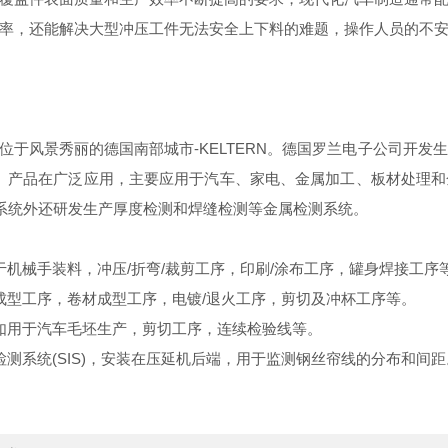
率，还能解决大型冲压工件无法安全上下料的难题，操作人员的不
 GMBH)位于风景秀丽的德国南部城市-KELTERN。德国罗兰电子公
。产品在广泛应用，主要应用于汽车、家电、金属加工、板材处理
测系统外还研发生产厚度检测和焊缝检测等金属检测系统。
机械手装料，冲压/折弯/裁剪工序，印刷/涂布工序，罐身焊接工序
成型工序，卷材成型工序，电镀/退火工序，剪切及冲杯工序等。
如用于汽车毛坯生产，剪切工序，连续检验线等。
测系统(SIS)，安装在压延机后端，用于监测钢丝帘线的分布和间距