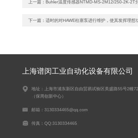
上一篇：
Buhler温度传感器NTMD-MS-2M12/250-2K-2
下一篇：
适时的对HAWE柱塞泵进行维护，使其发挥理想
上海谱闵工业自动化设备有限公司
地址：上海市浦东新区自由贸易试验区美盛路55号2幢72
（保周创新中心）
邮箱：3130334465@qq.com
传真：QQ:3130334465