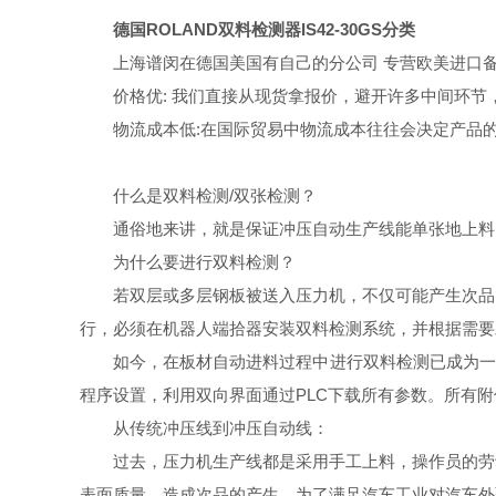
德国ROLAND双料检测器IS42-30GS分类
上海谱闵在德国美国有自己的分公司 专营欧美进口
价格优: 我们直接从现货拿报价，避开许多中间环
物流成本低:在国际贸易中物流成本往往会决定产品
什么是双料检测/双张检测？
通俗地来讲，就是保证冲压自动生产线能单张地上料
为什么要进行双料检测？
若双层或多层钢板被送入压力机，不仅可能产生次品
行，必须在机器人端拾器安装双料检测系统，并根据需要
如今，在板材自动进料过程中进行双料检测已成为一
程序设置，利用双向界面通过PLC下载所有参数。所有附
从传统冲压线到冲压自动线：
过去，压力机生产线都是采用手工上料，操作员的劳
表面质量，造成次品的产生。为了满足汽车工业对汽车外