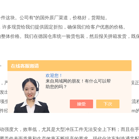
备件这块。公司有*的国外原厂渠道，价格好，货期短。
节，许多现货给我们提供固定折扣，确保我们给客户优惠的价格。
的整体价格。我们在德国仓库统一验货包装，然后报关拼箱发货，既
。
欢迎您！
来自局域网的朋友！有什么可以帮
，严重的还会对设备或模具造成伤害，导致高额的维修费用，延误
助您的吗？
发出报警信号或暂停机器，以便自动或手动清理双料。
项生产规范。采用德国ROLAND的线性传感系统可在连续的工艺流
件经过精心设计，检测可靠，性能稳定。例如检测单张厚度为1mm的
动强度大，效率低，尤其是大型冲压工件无法安全上下料；而且在
覆盖件表面质量和生产效率不断提高的要求，现代化汽车制造通常