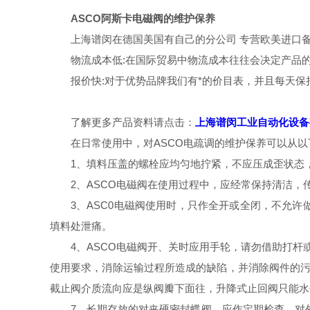
ASCO阿斯卡电磁阀的维护保养
上海谱闵在德国美国有自己的分公司 专营欧美进口
物流成本低:在国际贸易中物流成本往往会决定产品
报价快:对于优势品牌我们有*的价目表，并且每天
了解更多产品资料请点击：
上海谱闵工业自动化设备
在日常使用中，对ASCO电疏调的维护保养可以从以
1、填料压盖的螺栓应均匀地拧紧，不应压成歪状态
2、ASCO电磁阀在使用过程中，应经常保持清洁
3、ASC0电磁阀使用时，只作全开或全闭，不允
填料处泄痛。
4、ASCO电磁阀开、关时应用手轮，请勿借助打
使用要求，消除运输过程所造成的缺陷，并消除阀件的污
截止阀介质流向应是纵阀瓣下面往，升降式止回阀只能水
7、长期存放的对夹硬密封蝶阀，应作定期检查，对