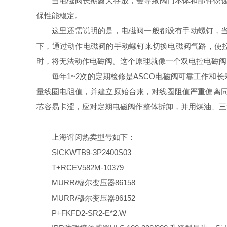
当电磁阀长期露天存放，会导致阀门本体和部件锈蚀
保性能稳定。
这里还需说明的是，电磁阀一般都设有手动螺钉，
下，通过动作电磁阀的手动螺钉来切换电磁阀气路，使控
时，将无法动作电磁阀。这个原理就像一个双电控电磁阀
每年1~2次的定期检修是ASCO电磁阀可靠工作和
量线圈电阻值，并建立原始台账，对线圈阻值严重偏离同
芯容易卡涩，应对定期电磁阀作整体拆卸，并用煤油、三
上海谱闵热卖型号如下：
SICKWTB9-3P2400S03
T+RCEV582M-10379
MURR/穆尔变压器86158
MURR/穆尔变压器86152
P+FKFD2-SR2-E*2.W