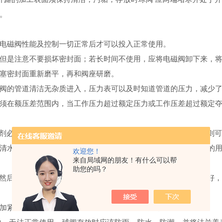
。
电磁阀性能及控制一切正常后才可以投入正常使用。
但是注意不要损坏密封面；若长时间不使用，应将电磁阀卸下来，
塞密封面重新磨平，再和阀座研磨。
阀的管道清洁无杂质进入，压力表可以及时知道管道的压力，减少
须在额压差范围内，当工作压力超过额定压力或工作压差超过额定
溶剂必须和要清洗的配件不冲突，不腐蚀。如果是燃气专用球阀，则
清水无法清洗干净，可在不损坏阀体和零部件的前提下，针对性的
欢迎您！
来自局域网的朋友！有什么可以帮
助您的吗？
，然后将所有螺母稍紧，后用劲固定好。如先将个别螺母强行固定好
加紧阀杆螺母，紧至泄露停止既可，不可继续拧紧。