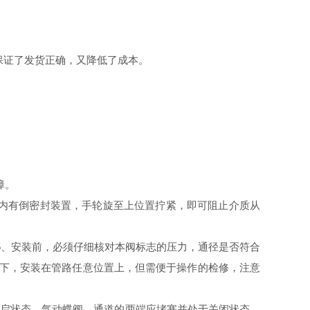
保证了发货正确，又降低了成本。
障。
阀内有倒密封装置，手轮旋至上位置拧紧，即可阻止介质从
5、安装前，必须仔细核对本阀标志的压力，通径是否符合
况下，安装在管路任意位置上，但需便于操作的检修，注意
开启状态，气动蝶阀，通道的两端应堵塞并处于关闭状态，