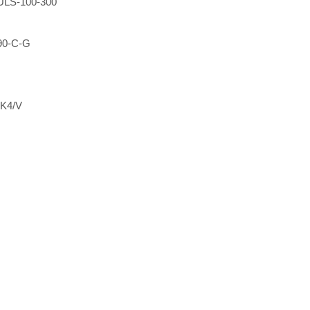
LS-100-300
90-C-G
9K4/V