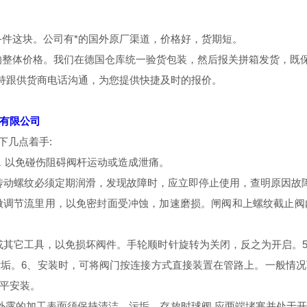
备件这块。公司有*的国外原厂渠道，价格好，货期短。
的整体价格。我们在德国仓库统一验货包装，然后报关拼箱发货，既
保持跟供货商电话沟通，为您提供快捷及时的报价。
有限公司
下几点着手:
，以免碰伤阻碍阀杆运动或造成泄痛。
，传动螺纹必须定期润滑，发现故障时，应立即停止使用，查明原因故
许做调节流里用，以免密封面受冲蚀，加速磨损。闸阀和上螺纹截止
杆或其它工具，以免损坏阀件。手轮顺时针旋转为关闭，反之为开启。
垢。6、安装时，可将阀门按连接方式直接装置在管路上。一般情
平安装。
外露的加工表面须保持清洁，污垢，存放时球阀 应两端堵寒并处于