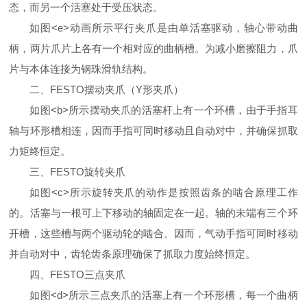
态，而另一个活塞处于受压状态。
如图<e>动画所示平行夹爪是由单活塞驱动，轴心带动曲
柄，两片爪片上各有一个相对应的曲柄槽。为减小磨擦阻力，爪
片与本体连接为钢珠滑轨结构。
二、FESTO摆动夹爪（Y形夹爪）
如图<b>所示摆动夹爪的活塞杆上有一个环槽，由于手指耳
轴与环形槽相连，因而手指可同时移动且自动对中，并确保抓取
力矩终恒定。
三、FESTO旋转夹爪
如图<c>所示旋转夹爪的动作是按照齿条的啮合原理工作
的。活塞与一根可上下移动的轴固定在一起。轴的未端有三个环
开槽，这些槽与两个驱动轮的啮合。因而，气动手指可同时移动
并自动对中，齿轮齿条原理确保了抓取力度始终恒定。
四、FESTO三点夹爪
如图<d>所示三点夹爪的活塞上有一个环形槽，每一个曲柄