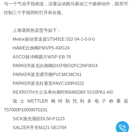
与一个气动手指相连，活塞运动能马驱动三个曲柄动作，因而可
控制三个手指同时打开和合拢。
上海谱闵热卖型号如下：
Metrix振动变送器ST5491E 022-04-1-0-0-0
HAWE比例阀PMVP5-43/G24
ASCO脉冲阀膜片WSP-EB-76
PARKER派克比例阀D41FBE02FC2NF0014
PARKER派克调节阀PVCMCMCN1
PARKER派克柱塞泵PAVC100R4222
REXROTH力士乐单向阀R900483369 SV10PA1-4X/
瑞士METTLER梅特勒托利多电子称重器
T57000P100000T0101
SICK激光测距DL50-P1123
SALZER开关M221-SE2704