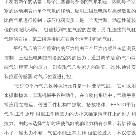
了左右两个的活塞，每个活塞都与外部的气爪相连，因此每个活
塞的运动则表示单个气爪的移动。应用三组压电阀对高灵敏度的
比例气爪进行控制，该压电阀实质上是一个无泄漏、动态性能较
佳的伺服比例阀。-组连接到气缸气腔的左端，另-组连接到气缸
气腔的右端，第二组连接到左右两个活塞中间的气缸。
平行气爪的三个腔室内的压力均由三个压力传感器来监测及
控制，三组压电阀控制各腔室内的压力，通过调节活塞(气T)两
端气缸腔室内的压力，则实现气爪夹紧力的调节。此外,通过安
装位置传感器,对气爪位置进行控。
FESTO平行气爪这种执行元件是一种变型气缸。 它可以用
来抓取物体，实现机械手各种动作。在自动化系统中，气动手爪
常应用在搬运、传送工件机构中抓取、拾放物体。FESTO平行
气爪-工作原理:根据工作所需力的大小来确定活塞杆上的推力和
拉力。由此来选择气缸时应使气缸的输出力稍有余量。若缸径选
小了，输出力不够，气缸不能正常工作:但缸径过大，不仅使设