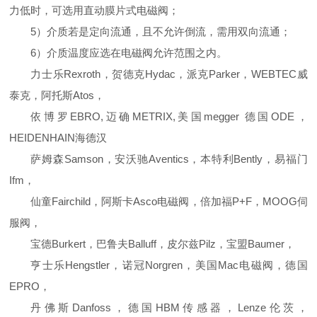
力低时，可选用直动膜片式电磁阀；
5）介质若是定向流通，且不允许倒流，需用双向流通；
6）介质温度应选在电磁阀允许范围之内。
力士乐Rexroth，贺德克Hydac，派克Parker，WEBTEC威
泰克，阿托斯Atos，
依博罗EBRO,迈确METRIX,美国megger 德国ODE，
HEIDENHAIN海德汉
萨姆森Samson，安沃驰Aventics，本特利Bently，易福门
Ifm，
仙童Fairchild，阿斯卡Asco电磁阀，倍加福P+F，MOOG伺
服阀，
宝德Burkert，巴鲁夫Balluff，皮尔兹Pilz，宝盟Baumer，
亨士乐Hengstler，诺冠Norgren，美国Mac电磁阀，德国
EPRO，
丹佛斯Danfoss，德国HBM传感器，Lenze伦茨，