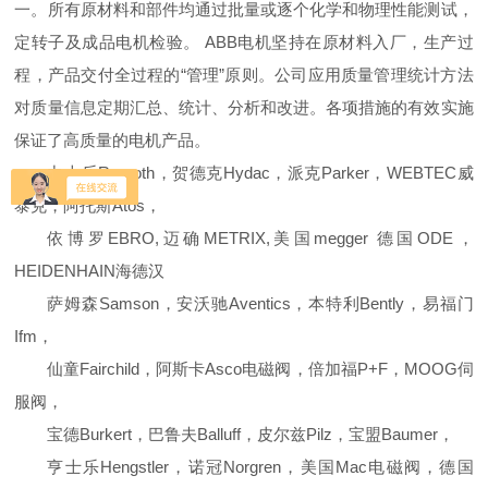
一。所有原材料和部件均通过批量或逐个化学和物理性能测试，
定转子及成品电机检验。 ABB电机坚持在原材料入厂，生产过
程，产品交付全过程的“管理”原则。公司应用质量管理统计方法
对质量信息定期汇总、统计、分析和改进。各项措施的有效实施
保证了高质量的电机产品。
力士乐Rexroth，贺德克Hydac，派克Parker，WEBTEC威
泰克，阿托斯Atos，
依博罗EBRO,迈确METRIX,美国megger 德国ODE，
HEIDENHAIN海德汉
萨姆森Samson，安沃驰Aventics，本特利Bently，易福门
Ifm，
仙童Fairchild，阿斯卡Asco电磁阀，倍加福P+F，MOOG伺
服阀，
宝德Burkert，巴鲁夫Balluff，皮尔兹Pilz，宝盟Baumer，
亨士乐Hengstler，诺冠Norgren，美国Mac电磁阀，德国