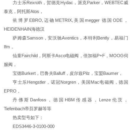
力士乐Rexroth，贺德克Hydac，派克Parker，WEBTEC威
泰克，阿托斯Atos，
依博罗EBRO,迈确METRIX,美国megger 德国ODE，
HEIDENHAIN海德汉
萨姆森Samson，安沃驰Aventics，本特利Bently，易福门
Ifm，
仙童Fairchild，阿斯卡Asco电磁阀，倍加福P+F，MOOG伺
服阀，
宝德Burkert，巴鲁夫Balluff，皮尔兹Pilz，宝盟Baumer，
亨士乐Hengstler，诺冠Norgren，美国Mac电磁阀，德国
EPRO，
丹佛斯Danfoss，德国HBM传感器，Lenze伦茨，
Tiefenbach帝芬罗赫等等
热卖型号如下：
EDS3446-3-0100-000