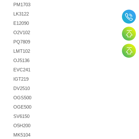
PM1703
LK3122
E12090
O2V102
PQ7809
LMT102
OJ5136
EVC241
IGT219
DV2510
OGS500
OGE500
SV6150
O5H200
MK5104