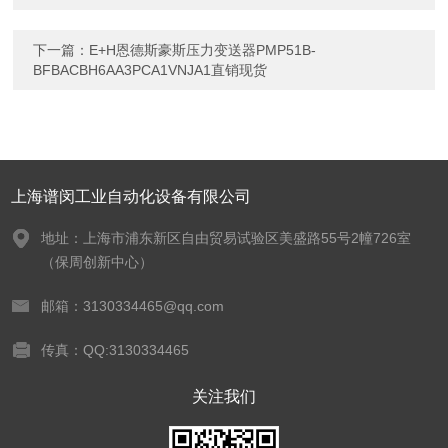
下一篇：
E+H恩德斯豪斯压力变送器PMP51B-
BFBACBH6AA3PCA1VNJA1直销现货
上海谱闵工业自动化设备有限公司
地址：上海市浦东新区自由贸易试验区美盛路55号2幢726室
（保周创新中心）
邮箱：3130334465@qq.com
传真：QQ:3130334465
关注我们