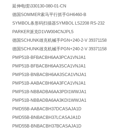
延伸电缆\330130-080-01-CN
德国SOMMER索马平行抓手GH6460-B
SYMBOL条形码扫描器SYMBOL LS2208 RS-232
PARKER派克D1VW004CNJPL5
德国SCHUNK雄克机械手PGN+240-2-V 39371158
德国SCHUNK雄克机械手PGN+240-2-V 39371158
PMP51B-BFBACBH6AA3PCA1VNJA1
PMP51B-BFBACBH6AA3SCA1VNJA1
PMP51B-BNBACBH6AA3SCA1VNJA1
PMP51B-AABACBH6AA3FCA1VNJA1
PMP51B-NBBADBA6AA3PDI1WWJA1
PMP51B-NBBADBA6AA3KDI1WWJA1
PMD55B-AABACBH37DCASAJA1D
PMD55B-BNBACBH37LCASAJA1D
PMD55B-BNBACBH37BCASAJA1D