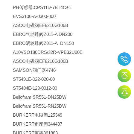
PH传感器:CPS11D-7BT4C+1
EVS3106-A-0300-000
ASCO电磁阀EF8210G106B
EBRO气动蝶阀Z011-A DN200
EBRO涡轮蝶阀Z011-A DN150
A10VSO180DRS/32R-VPB32U00E
ASCO电磁阀EF8210G106B
SAMSON阀门器4746
ST5491E-022-020-00
ST5484E-123-0012-00
Bellofram SR551-DN25DW
Bellofram SR551-RN25DW
BURKERT电磁阀125349
BURKERT角座阀344487
BURKERT宝德361883