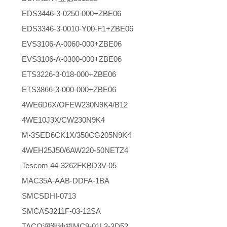
EDS3446-3-0250-000+ZBE06
EDS3346-3-0010-Y00-F1+ZBE06
EVS3106-A-0060-000+ZBE06
EVS3106-A-0300-000+ZBE06
ETS3226-3-018-000+ZBE06
ETS3866-3-000-000+ZBE06
4WE6D6X/OFEW230N9K4/B12
4WE10J3X/CW230N9K4
M-3SED6CK1X/350CG205N9K4
4WEH25J50/6AW220-50NETZ4
Tescom 44-3262FKBD3V-05
MAC35A-AAB-DDFA-1BA
SMCSDHI-0713
SMCAS3211F-03-12SA
TACO润滑油箱MC9-01L3-3D52