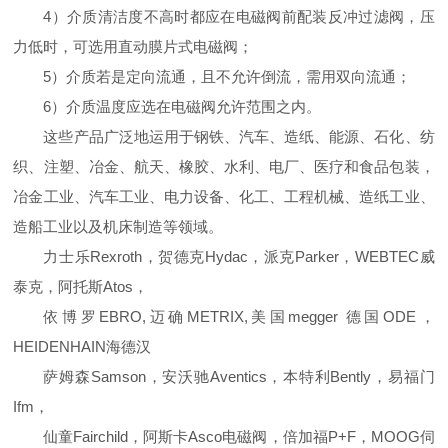
4）介质清洁度不高时都应在电磁阀前配装反冲过滤阀，压
力低时，可选用直动膜片式电磁阀；
5）介质若是定向流通，且不允许倒流，需用双向流通；
6）介质温度应选在电磁阀允许范围之内。
这些产品广泛地运用于钢铁、汽车、造纸、能源、石化、纺
织、注塑、冶金、航天、橡胶、水利、电厂、医疗和食品包装，
冶金工业、汽车工业、电力设备、化工、工程机械、造纸工业、
造船工业以及机床制造等领域。
力士乐Rexroth，贺德克Hydac，派克Parker，WEBTEC威
泰克，阿托斯Atos，
依博罗EBRO,迈确METRIX,美国megger 德国ODE，
HEIDENHAIN海德汉
萨姆森Samson，安沃驰Aventics，本特利Bently，易福门
Ifm，
仙童Fairchild，阿斯卡Asco电磁阀，倍加福P+F，MOOG伺