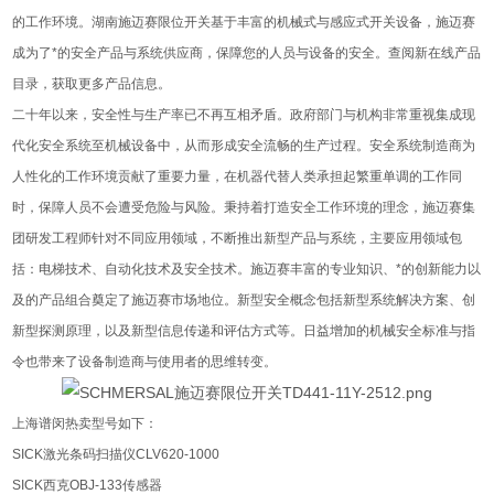
的工作环境。湖南施迈赛限位开关基于丰富的机械式与感应式开关设备，施迈赛
成为了*的安全产品与系统供应商，保障您的人员与设备的安全。查阅新在线产品
目录，获取更多产品信息。
二十年以来，安全性与生产率已不再互相矛盾。政府部门与机构非常重视集成现
代化安全系统至机械设备中，从而形成安全流畅的生产过程。安全系统制造商为
人性化的工作环境贡献了重要力量，在机器代替人类承担起繁重单调的工作同
时，保障人员不会遭受危险与风险。秉持着打造安全工作环境的理念，施迈赛集
团研发工程师针对不同应用领域，不断推出新型产品与系统，主要应用领域包
括：电梯技术、自动化技术及安全技术。施迈赛丰富的专业知识、*的创新能力以
及的产品组合奠定了施迈赛市场地位。新型安全概念包括新型系统解决方案、创
新型探测原理，以及新型信息传递和评估方式等。日益增加的机械安全标准与指
令也带来了设备制造商与使用者的思维转变。
上海谱闵热卖型号如下：
SICK激光条码扫描仪CLV620-1000
SICK西克OBJ-133传感器