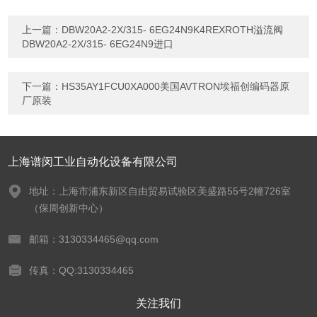
上一篇：
DBW20A2-2X/315- 6EG24N9K4REXROTH溢流阀
DBW20A2-2X/315- 6EG24N9进口
下一篇：
HS35AY1FCU0XA000美国AVTRON埃福创编码器原
厂原装
上海谱闵工业自动化设备有限公司
地址：上海市浦东新区自由贸易试验区美盛路55号2幢726室
（保周创新中心）
邮箱：3130334465@qq.com
传真：QQ:3130334465
关注我们