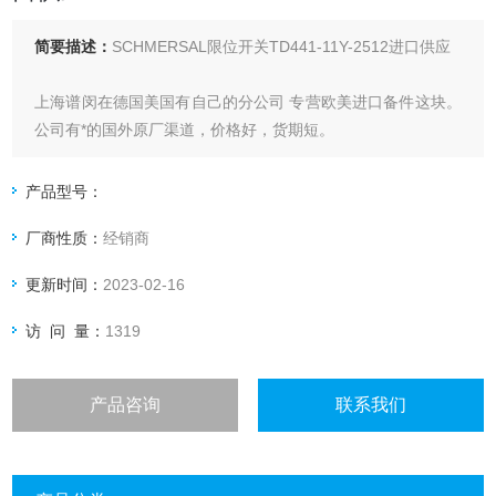
简要描述：
SCHMERSAL限位开关TD441-11Y-2512进口供应
上海谱闵在德国美国有自己的分公司 专营欧美进口备件这块。
公司有*的国外原厂渠道，价格好，货期短。
报价快:对于优势品牌我们有*的价目表，并且每天保持跟供货
产品型号：
商电话沟通，为您提供快捷及时的报价。
厂商性质：
经销商
价格优: 我们直接从现货拿报价，避开许多中间环节，许多现
更新时间：
2023-02-16
货给我们提供固定折扣，确保我们给客户优惠的价格。
访 问 量：
1319
产品咨询
联系我们