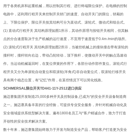
用于各类机床和起重机械，用以控制其行程、进行终端限位保护。在电梯的控制
电路中，还利用行程开关来控制开关轿门的速度、自动开关门的限位，轿厢的
上、下限位保护。限位开关按其结构可分为直动式、滚轮式、微动式和组合式。
(1) 直动式行程开关 其结构原理如图1所示，其动作原理与按钮开关相同，但其触
点的分合速度取决于生产机械的运行速度，不宜用于速度低于0.4m /min的场所。
(2) 滚轮式行程开关 其结构原理如图2所示，当被控机械上的撞块撞击带有滚轮的
撞杆时，撞杆转向右边，带动凸轮转动，顶下推杆，使微动开关中的触点迅速动
作。当运动机械返回时，在复位弹簧的作用下，各部分动作部件复位。滚轮式行
程开关又分为单滚轮自动复位和双滚轮(羊角式)非自动复位式，双滚轮行移开关
具有两个稳态位置，有“记忆"作用，在某些情况下可以简化线路。
SCHMERSAL限位开关TD441-11Y-2512进口供应
施迈赛集团开发制造25,000多种开关及控制设备,已成为*的安全开关设备制造商
之一。施迈赛具备丰富的行业经验，可提供专业安全服务，并针对机械自动化及
安全领域提供系统型解决方案。遍布1800名员工与*客户精诚合作，致力于打造
开创性的安全技术解决方案。
数十年来，施迈赛集团始终致力于开发与制造安全产品，帮助客户打造更为安全