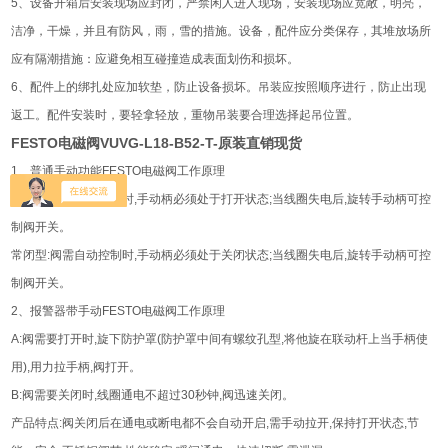
5、设备开箱后安装现场应封闭，严禁闲人进人现场，安装现场应宽敞，明亮，
洁净，干燥，并且有防风，雨，雪的措施。设备，配件应分类保存，其堆放场所
应有隔潮措施：应避免相互碰撞造成表面划伤和损坏。
6、配件上的绑扎处应加软垫，防止设备损坏。吊装应按照顺序进行，防止出现
返工。配件安装时，要轻拿轻放，重物吊装要合理选择起吊位置。
FESTO电磁阀
VUVG-L18-B52-T-原装直销现货
1、普通手动功能FESTO电磁阀工作原理
常开式:阀需自动控制时,手动柄必须处于打开状态;当线圈失电后,旋转手动柄可控
制阀开关。
常闭型:阀需自动控制时,手动柄必须处于关闭状态;当线圈失电后,旋转手动柄可控
制阀开关。
2、报警器带手动FESTO电磁阀工作原理
A:阀需要打开时,旋下防护罩(防护罩中间有螺纹孔型,将他旋在联动杆上当手柄使
用),用力拉手柄,阀打开。
B:阀需要关闭时,线圈通电不超过30秒钟,阀迅速关闭。
产品特点:阀关闭后在通电或断电都不会自动开启,需手动拉开,保持打开状态,节