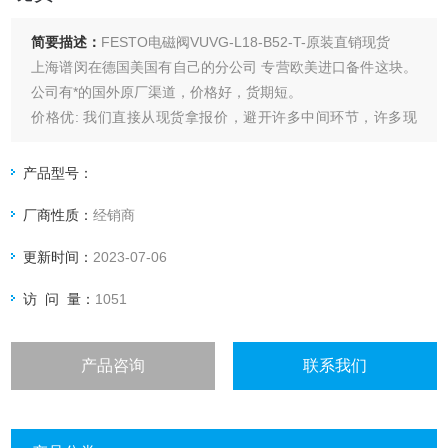
简要描述：
FESTO电磁阀VUVG-L18-B52-T-原装直销现货
上海谱闵在德国美国有自己的分公司 专营欧美进口备件这块。
公司有*的国外原厂渠道，价格好，货期短。
价格优: 我们直接从现货拿报价，避开许多中间环节，许多现
货给我们提供固定折扣，确保我们给客户优惠的价格。
渠道广: 除了现货，我们跟欧洲许多有直接的业务关系，使我
产品型号：
们可以采购到由于保护而不能报价的品牌。
厂商性质：
经销商
更新时间：
2023-07-06
访 问 量：
1051
产品咨询
联系我们