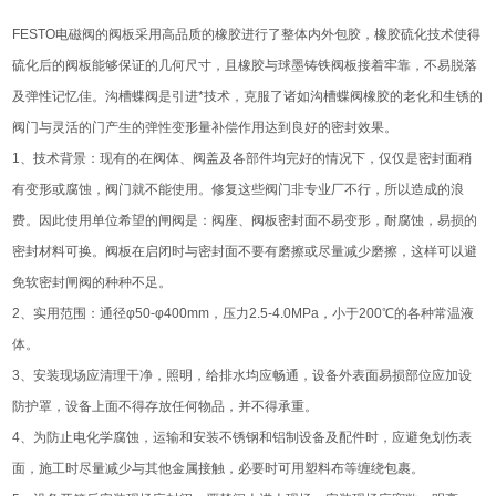
FESTO电磁阀的阀板采用高品质的橡胶进行了整体内外包胶，橡胶硫化技术使得
硫化后的阀板能够保证的几何尺寸，且橡胶与球墨铸铁阀板接着牢靠，不易脱落
及弹性记忆佳。沟槽蝶阀是引进*技术，克服了诸如沟槽蝶阀橡胶的老化和生锈的
阀门与灵活的门产生的弹性变形量补偿作用达到良好的密封效果。
1、技术背景：现有的在阀体、阀盖及各部件均完好的情况下，仅仅是密封面稍
有变形或腐蚀，阀门就不能使用。修复这些阀门非专业厂不行，所以造成的浪
费。因此使用单位希望的闸阀是：阀座、阀板密封面不易变形，耐腐蚀，易损的
密封材料可换。阀板在启闭时与密封面不要有磨擦或尽量减少磨擦，这样可以避
免软密封闸阀的种种不足。
2、实用范围：通径φ50-φ400mm，压力2.5-4.0MPa，小于200℃的各种常温液
体。
3、安装现场应清理干净，照明，给排水均应畅通，设备外表面易损部位应加设
防护罩，设备上面不得存放任何物品，并不得承重。
4、为防止电化学腐蚀，运输和安装不锈钢和铝制设备及配件时，应避免划伤表
面，施工时尽量减少与其他金属接触，必要时可用塑料布等缠绕包裹。