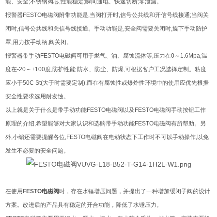
能、安全;不锈钢阀芯,性能稳定;瞬间通电、快速切断;零泄漏。
报警器FESTO电磁阀附带功能是,当阀打开时,信号公共线和开信号线接通;当阀关
闭时,信号公共线和关信号线接通。手动功能是,安全阀需要关闭时,旋下手动防护
罩,用力按手动柄,阀关闭。
报警器带手动FESTO电磁阀可用于燃气、油、腐蚀流体等,压力在0～1.6Mpa,温
度在-20～+100度,防护性能:防水、防尘、防爆,可根据客户工况选择定制。粘度
应小于50C St(大于时需要定制),而在有腐蚀性或爆炸性环境中的使用应优先根据
安全性要求选用耐发蚀。
以上就是关于什么是带手动功能FESTO电磁阀以及FESTO电磁阀手动按钮工作
原理的介绍,希望能够对大家认识和选购带手动功能FESTO电磁阀有所帮助。另
外,小编还需要提醒各位,FESTO电磁阀在电动状态下工作时不可以手动操作,以免
发生不必要的安全问题。
在使用
FESTO电磁阀
时，存在水锤增压问题，并提出了一种增加缓闭子阀的设计
方案。改进后的产品具有稳定的开合功能，降低了水锤压力。