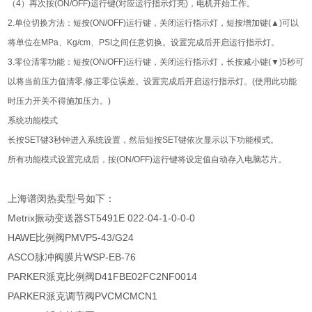
（4）再次按(ON/OFF)运行键(对应运行指示灯亮)，电机开始工作。
2.单位切换方法：短按(ON/OFF)运行键，关闭运行指示灯，短按增加键(▲)可以
将单位在MPa、Kg/cm、PSI之间任意切换。设置完成后开启运行指示灯。
3.零位清零功能：短按(ON/OFF)运行键，关闭运行指示灯，长按减小键(▼)5秒可
以将当前压力值清零,修正零位误差。设置完成后开启运行指示灯。(使用此功能
时压力开关不得施加压力。)
系统功能模式
长按SET键3秒钟进入系统设置，然后短按SET键依次显示以下功能模式。
所有功能模式设置完成后，按(ON/OFF)运行键将设定值自动存入电脑芯片。
上海谱闵热卖型号如下：
Metrix振动变送器ST5491E 022-04-1-0-0-0
HAWE比例阀PMVP5-43/G24
ASCO脉冲阀膜片WSP-EB-76
PARKER派克比例阀D41FBE02FC2NF0014
PARKER派克调节阀PVCMCMCN1