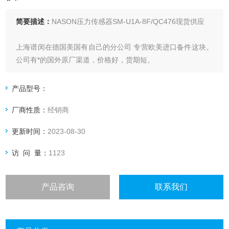
简要描述：
NASON压力传感器SM-U1A-8F/QC476现货供应
上海谱闵在德国美国有自己的分公司 专营欧美进口备件这块。
公司有*的国外原厂渠道，价格好，货期短。
价格优: 我们直接从现货拿报价，避开许多中间环节，许多现
产品型号：
货给我们提供固定折扣，确保我们给客户优惠的价格。
厂商性质：
经销商
报价快:对于优势品牌我们有*的价目表，并且每天保持跟供货
更新时间：
2023-08-30
商电话沟通，为您提供快捷及时的报价。
访 问 量：
1123
产品咨询
联系我们