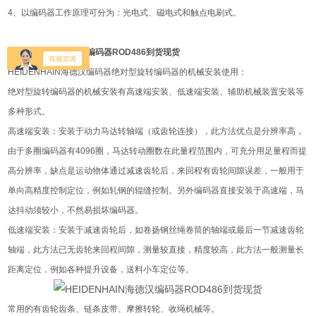
4、以编码器工作原理可分为：光电式、磁电式和触点电刷式。
HEIDENHAIN海德汉编码器ROD486到货现货
HEIDENHAIN海德汉编码器绝对型旋转编码器的机械安装使用：
绝对型旋转编码器的机械安装有高速端安装、低速端安装、辅助机械装置安装等
多种形式。
高速端安装：安装于动力马达转轴端（或齿轮连接），此方法优点是分辨率高，
由于多圈编码器有4096圈，马达转动圈数在此量程范围内，可充分用足量程而提
高分辨率，缺点是运动物体通过减速齿轮后，来回程有齿轮间隙误差，一般用于
单向高精度控制定位，例如轧钢的辊缝控制。另外编码器直接安装于高速端，马
达抖动须较小，不然易损坏编码器。
低速端安装：安装于减速齿轮后，如卷扬钢丝绳卷筒的轴端或最后一节减速齿轮
轴端，此方法已无齿轮来回程间隙，测量较直接，精度较高，此方法一般测量长
距离定位，例如各种提升设备，送料小车定位等。
常用的有齿轮齿条、链条皮带、摩擦转轮、收绳机械等。