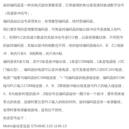
旋转编码器是一种光电式旋转测量装置，它将被测的角位移直接转换成数字信号
（高速脉冲信号）。
编码器如以信号原理来分，有增量型编码器，绝对型编码器。
我们通常用的是增量型编码器，可将旋转编码器的输出脉冲信号直接输入给PL
C，利用PLC的高速计数器对其脉冲信号进行计数，以获得测量结果。不同型号
的旋转编码器，其输出脉冲的相数也不同，有的旋转编码器输出A、B、Z三相脉
冲，有的只有A、B相两相，的只有A相。
编码器有5条引线，其中3条是脉冲输出线，1条是COM端线，1条是电源线（OC
门输出型）。编码器的电源可以是外接电源，也可直接使用PLC的DC24V电源。
电源“-"端要与编码器的COM端连接，“+ "与编码器的电源端连接。编码器的COM
端与PLC输入COM端连接，A、B、Z两相脉冲输出线直接与PLC的输入端连接，
A、B为相差90度的脉冲，Z相信号在编码器旋转一圈只有一个脉冲，通常用来做
零点的依据，连接时要注意PLC输入的响应时间。旋转编码器还有一条屏蔽线，
使用时要将屏蔽线接地，提高抗干扰性。
热卖型号如下：
Metrix振动变送器 ST5484E-132-1146-13