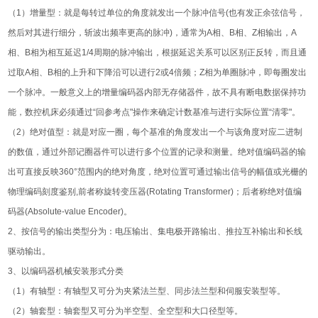
（1）增量型：就是每转过单位的角度就发出一个脉冲信号(也有发正余弦信号，
然后对其进行细分，斩波出频率更高的脉冲)，通常为A相、B相、Z相输出，A
相、B相为相互延迟1/4周期的脉冲输出，根据延迟关系可以区别正反转，而且通
过取A相、B相的上升和下降沿可以进行2或4倍频；Z相为单圈脉冲，即每圈发出
一个脉冲。一般意义上的增量编码器内部无存储器件，故不具有断电数据保持功
能，数控机床必须通过“回参考点"操作来确定计数基准与进行实际位置“清零"。
（2）绝对值型：就是对应一圈，每个基准的角度发出一个与该角度对应二进制
的数值，通过外部记圈器件可以进行多个位置的记录和测量。绝对值编码器的输
出可直接反映360°范围内的绝对角度，绝对位置可通过输出信号的幅值或光栅的
物理编码刻度鉴别,前者称旋转变压器(Rotating Transformer)；后者称绝对值编
码器(Absolute-value Encoder)。
2、按信号的输出类型分为：电压输出、集电极开路输出、推拉互补输出和长线
驱动输出。
3、以编码器机械安装形式分类
（1）有轴型：有轴型又可分为夹紧法兰型、同步法兰型和伺服安装型等。
（2）轴套型：轴套型又可分为半空型、全空型和大口径型等。