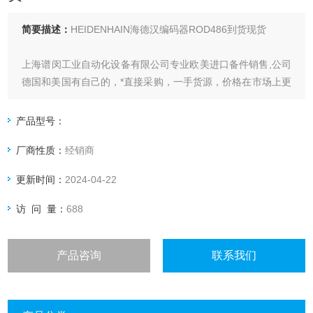
简要描述：
HEIDENHAIN海德汉编码器ROD486到货现货
上海谱闵工业自动化设备有限公司专业欧美进口备件销售,公司
德国和美国有自己的，*直接采购，一手货源，价格在市场上更
具优势。
产品型号：
价格优: 我们直接从现货拿报价，避开许多中间环节，许多现
厂商性质：
经销商
货给我们提供固定折扣，确保我们给客户惠的价格。
更新时间：
2024-04-22
渠道广: 除了现货，我们跟欧洲许多有直接的业务关系，使我
们可以采购到由于保护而不能报价的品
访 问 量：
688
产品咨询
联系我们