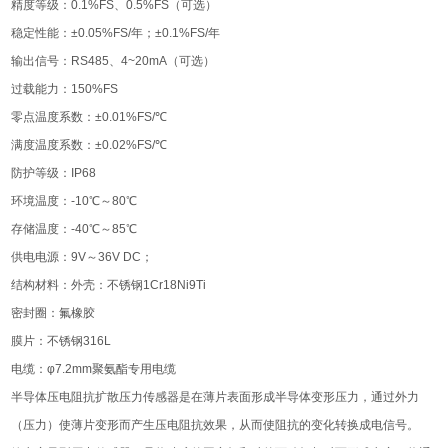
精度等级：0.1%FS、0.5%FS（可选）
稳定性能：±0.05%FS/年；±0.1%FS/年
输出信号：RS485、4~20mA（可选）
过载能力：150%FS
零点温度系数：±0.01%FS/℃
满度温度系数：±0.02%FS/℃
防护等级：IP68
环境温度：-10℃～80℃
存储温度：-40℃～85℃
供电电源：9V～36V DC；
结构材料：外壳：不锈钢1Cr18Ni9Ti
密封圈：氟橡胶
膜片：不锈钢316L
电缆：φ7.2mm聚氨酯专用电缆
半导体压电阻抗扩散压力传感器是在薄片表面形成半导体变形压力，通过外力
（压力）使薄片变形而产生压电阻抗效果，从而使阻抗的变化转换成电信号。