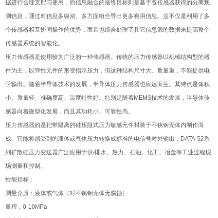
据进行合理支配与使用，而信息融合的最终目标则是基于各传感器获得的分离观
测信息，通过对信息多级别、多方面组合导出更多有用信息。这不仅是利用了多
个传感器相互协同操作的优势，而且也综合处理了其它信息源的数据来提高整个
传感器系统的智能化。
压力传感器是使用较为广泛的一种传感器。传统的压力传感器以机械结构型的器
件为主，以弹性元件的形变指示压力，但这种结构尺寸大、质量重，不能提供电
学输出。随着半导体技术的发展，半导体压力传感器也应运而生。其特点是体积
小、质量轻、准确度高、温度特性好。特别是随着MEMS技术的发展，半导体传
感器向着微型化发展，而且其功耗小、可靠性高。
压力传感器的是把带隔离的硅压阻式压力敏感元件封装于不锈钢壳体内制作而
成。它能将感受到的液体或气体压力转换成标准的电信号对外输出，DATA-52系
列扩散硅压力变送器广泛应用于供/排水、热力、石油、化工、冶金等工业过程现
场测量和控制。
性能指标：
测量介质：液体或气体（对不锈钢壳体无腐蚀）
量程：0-10MPa