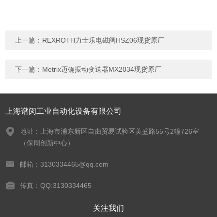
上一篇：
REXROTH力士乐电磁阀HSZ06现货原厂
下一篇：
Metrix迈确振动变送器MX2034现货原厂
上海谱闵工业自动化设备有限公司
地址：上海市浦东新区自由贸易试验区美盛路55号2幢726室
（保周创新中心）
邮箱：3130334465@qq.com
传真：QQ:3130334465
关注我们