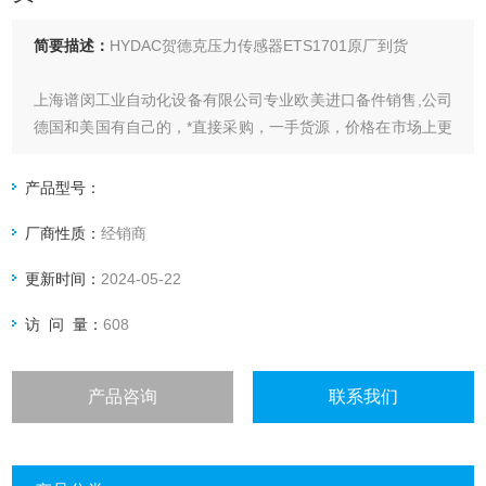
简要描述：
HYDAC贺德克压力传感器ETS1701原厂到货
上海谱闵工业自动化设备有限公司专业欧美进口备件销售,公司
德国和美国有自己的，*直接采购，一手货源，价格在市场上更
具优势。
产品型号：
价格优: 我们直接从现货拿报价，避开许多中间环节，许多现
厂商性质：
经销商
货给我们提供固定折扣，确保我们给客户惠的价格。
更新时间：
2024-05-22
渠道广: 除了现货，我们跟欧洲许多有直接的业务关系，使我
们可以采购到由于保护而不能报价的品。
访 问 量：
608
产品咨询
联系我们