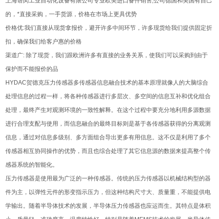
上海谱闵工业自动化设备有限公司专业欧美进口备件销售,公司德国和美国有自己
的，*直接采购，一手货源，价格在市场上更具优势
价格优:我们直接从现货拿报价，避开许多中间环节，许多现货给我们提供固定折
扣，确保我们给客户惠的价格
渠道广: 除了现货，我们跟欧洲许多有直接的业务关系，使我们可以采购到由于
保护而不能报价的品
HYDAC贺德克压力传感器多传感器信息融合技术的基本原理就像人的大脑综合
处理信息的过程一样，将各种传感器进行多层次、多空间的信息互补和优化组合
处理，最终产生对观测环境的一致性解释。在这个过程中要充分地利用多源数据
进行合理支配与使用，而信息融合的最终目标则是基于各传感器获得的分离观测
信息，通过对信息多级别、多方面组合导出更多有用信息。这不仅是利用了多个
传感器相互协同操作的优势，而且也综合处理了其它信息源的数据来提高整个传
感器系统的智能化。
压力传感器是使用最为广泛的一种传感器。传统的压力传感器以机械结构型的器
件为主，以弹性元件的形变指示压力，但这种结构尺寸大、质量重，不能提供电
学输出。随着半导体技术的发展，半导体压力传感器也应运而生。其特点是体积