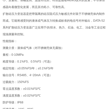
小、质量轻、准确度高、温度特性好。特别是随着MEMS技术的发展，半导体传
感器向着微型化发展，而且其功耗小、可靠性高。
扩散硅压力变送器是把带隔离的硅压阻式压力敏感元件封装于不锈钢壳体内制作
而成。它能将感受到的液体或气体压力转换成标准的电信号对外输出，DATA-52
系列扩散硅压力变送器广泛应用于供/排水、热力、石油、化工、冶金等工业过程
现场测量和控制。
性能指标：
测量介质：液体或气体（对不锈钢壳体无腐蚀）
量程：0-10MPa
精度等级：0.1%FS、0.5%FS（可选）
稳定性能：±0.05%FS/年；±0.1%FS/年
输出信号：RS485、4~20mA（可选）
过载能力：150%FS
零点温度系数：±0.01%FS/℃
满度温度系数：±0.02%FS/℃
防护等级：IP68