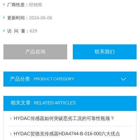
厂商性质：
经销商
给我们提供固定折扣，确保我们给客户惠的价格
更新时间：
2024-06-06
渠道广: 除了现货，我们跟欧洲许多有直接的业务关系，使我
们可以采购到由于保护而不能报价的品
访 问 量：
629
产品咨询
联系我们
产品分类
PRODUCT CATEGORY
相关文章
RELATED ARTICLES
HYDAC传感器如何突破恶劣工况的可靠性瓶颈？
HYDAC贺德克传感器HDA4744-B-016-000六大优点