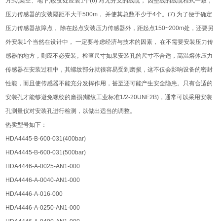
方式(架空、地下)改变处应装1个(6) 对无分支的线缆， 因垒线的线缆程式一致，
压力传感器的安装隔距不大干500m， 并使其总数不少于4个。(7) 为了便于确定
压力传感器故障点， 除在起点安装压力传感器外，距起点150~200m处，还要另
外安装1个当然在设计中， 一定要考虑经济与技术的因素， 在不需要安装压力传
感器的地方，则应不必安装。检查尺寸如果安装孔的尺寸不合适，高温熔体压力
传感器在安装过程中，其螺纹部分就很容易受到磨损，这不仅会影响设备的密封
性能，而且使传感器不能充分发挥作用，甚至还可能产生安全隐患。只有合适的
安装孔才能够避免螺纹的磨损(螺纹工业标准1/2-20UNF2B)，通常可以采用安装
孔测量仪对安装孔进行检测，以做出适当的调整。
热卖型号如下：
HDA4445-B-600-031(400bar)
HDA4445-B-600-031(500bar)
HDA4446-A-0025-AN1-000
HDA4446-A-0040-AN1-000
HDA4446-A-016-000
HDA4446-A-0250-AN1-000