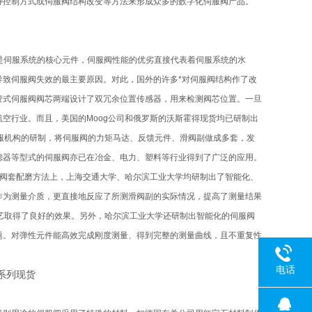
种控制方式或伺服阀结构改变等方法来形成众多的数字化伺服阀产品。
是伺服系统的核心元件，伺服阀性能的优劣直接代表着伺服系统的水
致伺服阀失效的最主要原因。对此，国外的许多*对伺服阀结构作了改
管式伺服阀阀芯两端设计了双冗余位置传感器，用来检测阀芯位置。一旦
空行业。而且，美国的Moog公司和俄罗斯的沃斯霍得现货均已研制出
服机构的研制，将伺服阀的力矩马达、反馈元件、滑阀副做成多套，发
滤器等型式的伺服阀亦已在冶金、电力、塑料等行业得到了广泛的应用。
芯阀套配磨方法上，上海交通大学、哈尔滨工业大学均研制出了智能化、
作为测量介质，更直接地反应了所测滑阀副的实际情况，提高了测量结果
工艺取得了良好的效果。另外，哈尔滨工业大学还研制出智能化的伺服阀
题。对弹性元件能高效完成刚度测量、得到完整的测量曲线，且不重复性
电话