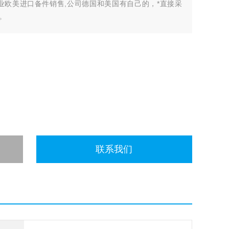
业欧美进口备件销售,公司德国和美国有自己的，*直接采
。
许多中间环节，许多现货给我们提供固定折扣，确保我们给
有直接的业务关系，使我们可以采购到由于保护而不能报价的
联系我们