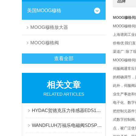
品牌
美国MOOG穆格
MOOG穆格伺
MOOG穆格伺服
MOOG穆格放大器
上海谱闵工业
MOOG穆格阀
价格优:我们
渠道广: 除
查看全部
MOOG穆格
伺服阀通常应
的精确调节，
相关文章
此外，伺服阀
RELATED ARTICLES
业生产事故和
电子化、数字
HYDAC贺德克压力传感器EDS1791-P-016-000到货现货直供
把控制元器件
式数字控制阀
WANDFLUH万福乐电磁阀SDSPM22-BA-G24/VD一手进货
点，被广泛使