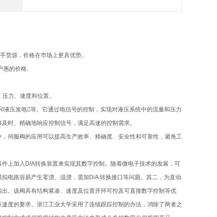
一手货源，价格在市场上更具优势。
惠的价格.
、压力、速度和位置。
和液压发电等。它通过电信号的控制，实现对液压系统中的流量和压力
够及时、精确地响应控制信号，满足高速的控制需求。
中，伺服阀的应用可以提高生产效率、精确度、安全性和可靠性，避免工
件上加入D/A转换装置来实现其数字控制。随着微电子技术的发展，可
拟电路容易产生零漂、温漂，需加D/A 转换接口等问题。其二，为直动
输出。该阀具有结构紧凑、速度及位置开环可控及可直接数字控制等优
应速度的要求。浙江工业大学采用了连续跟踪控制的办法，消除了两者之