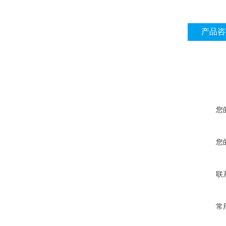
产品咨
您
您
联
常