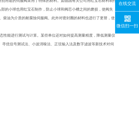
特别用途的伺服阀采用了特殊的材料。如德国有关公司用红宝石材料制作
在线交流
头部的小球也用红宝石制作，防止小球和阀芯小槽之间的磨损，使阀失
油、柴油为介质的耐腐蚀伺服阀。此外对密封圈的材料也进行了更替，使
微信扫一扫
动态性能进行测试与计算。某些单位还对如何提高测量精度，降低测量仪
、寻优信号测试法、小波消噪法、正弦输入法及数字滤波等新技术对伺