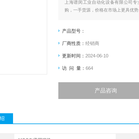
上海谱闵工业自动化设备有限公司专
购，一手货源，价格在市场上更具优势
价格优:我们直接从现货拿报价，避开
产品型号：
客户惠的价格.
厂商性质：
经销商
渠道广: 除了现货，我们跟欧洲许多
更新时间：
2024-06-10
品
访 问 量：
664
产品咨询
绍