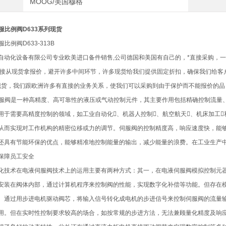
MOOG/美国穆格
服比例阀D633系列现货
比例阀D633-313B
自动化设备有限公司专业欧美进口备件销售,公司德国和美国有自己的，*直接采购，
直接从现货拿报价，避开许多中间环节，许多现货给我们提供固定折扣，确保我们给客户
了现货，我们跟欧洲许多有直接的业务关系，使我们可以采购到由于保护而不能报价的品
伺服阀是一种高精度、高可靠性的液压或气动控制元件，其主要作用包括精确控制流量
用于需要高精度控制的领域，如工业自动化、机器人控制、航空航天、机床加工
从而实现对工作机构的精密位移或力的调节。伺服阀的控制精度高，响应速度快，能
还具有节能环保的优点，能够精准地控制能量的输出，减少能量的浪费。在工业生产
保障员工安全
化技术在电液伺服阀技术上的运用主要有两种方式：其一，在电液伺服阀模拟控制元器
安装在阀体内部，通过计算机程序来控制阀的性能，实现数字化补偿等功能。但存在模
。通过用步进电机驱动阀芯，将输入信号转化成电机的步进信号来控制伺服阀的流量
用。但在实时性控制要求较高的场合，如按常规的步进方法，无法兼顾量化精度及响