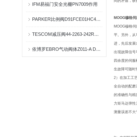
间的矛盾，获
IFM易福门安全光栅PN7009作用
MOOG穆格伺
PARKER比例阀D91FCE01HC4NB70类型特点
MOOG穆格
TESCOM减压阀44-2263-242R技术资料
平。另外，从
进，先后发展
依博罗EBRO气动阀体Z011-A DN300原厂现货
出现故障信号
四余度的伺服
生故障可随时
2）在加工工
全自动的配磨
的准确性与精
力矩马达弹性
测量误差不大