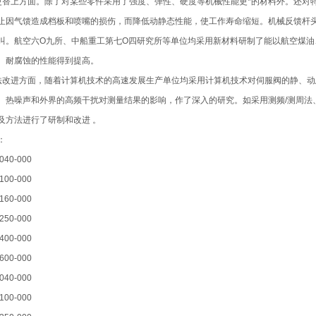
更替上方面。除了对某些零件采用了强度、弹性、硬度等机械性能更*的材料外。还对
止因气馈造成档板和喷嘴的损伤，而降低动静态性能，使工作寿命缩短。机械反馈杆
叫。航空六O九所、中船重工第七O四研究所等单位均采用新材料研制了能以航空煤
、耐腐蚀的性能得到提高。
法改进方面，随着计算机技术的高速发展生产单位均采用计算机技术对伺服阀的静、
、热噪声和外界的高频干扰对测量结果的影响，作了深入的研究。如采用测频/测周法
及方法进行了研制和改进 。
：
040-000
100-000
160-000
250-000
400-000
600-000
040-000
100-000