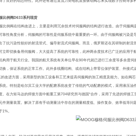
得了良好的动态特性。此外还有通过直流力矩电机直接驱动阀芯来实现数字控制等多
服比例阀D633系列现货
伺服比例阀在结构改进上，主要是利用冗余技术对伺服阀的结构进行改造。由于伺服阀
可靠性角度分析，伺服阀的可靠性是伺服系统中最重要的一环。由于伺服阀被污染是导
出了抗污染性较好的射流管式、偏导射流式伺服阀。而且，俄罗斯还在其研制的射流
可立即切换备用伺服阀，大大提高了系统的可靠性，此种两余度技术已广泛的应用于航
机构用于航天行业。我国的航天系统有关单位早在90年代就已进行三余度等多余度伺
切换，保证系统的正常工作。此外多线圈结构、或在结构上带零位保护装置、外接式
艺的改进方面，采用新型的加工设备和工艺来提高伺服阀的加工精度及能力。如在阀
系统。特别是哈尔滨工业大学的配磨系统改变了传统的气动配磨的模式，采用液压油
度。在力矩马达的焊接方面中船重工第704研究所与德国*合作，采用了先进的焊接
元件测量装置。解决了原有手动测量法中存在的测量精度低、操作复杂、效率低等问
于1%。