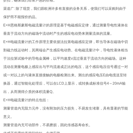
折扣，确保我们给客户惠的价格。
渠道广: 除了现货，我们跟欧洲许多有直接的业务关系，使我们可以采购到由于
保护而不能报价的品。
E+H恩格斯豪斯电磁流量计的原理是基于电磁感应定律，‌通过测量导电性液体在
垂直于流动方向的磁场中流动时产生的感应电动势来测量流体的流量。‌
E+H电磁流量计的工作原理主要依据法拉第电磁感应定律，‌即当导体在磁场中切
割磁力线运动时，‌其两端会产生感应电动势。‌在电磁流量计中，‌导电性液体相当
于法拉第试验中的导电金属棒，‌以平均速度v流过垂直于流动方向的磁场。‌这种
流动在测量电极上感应出与平均流速成正比的电压，‌这个感应电压信号通过一对
或一对以上的与液体直接接触的电极检测出来。‌测出的感应电压E由电缆送至转
换器，‌通过智能化处理后，‌可以在LCD上显示，‌或转换成标准信号4～20mA输
出，‌从而测得介质的体积流量Q。‌
E+H电磁流量计的特点包括：‌
测量管道内无阻力元件，‌没有附加的压力损失，‌不易发生堵塞，‌具有显著的节能
意义。‌
测量管道内无可动部件，‌不易磨损，‌因此传感器寿命长。‌