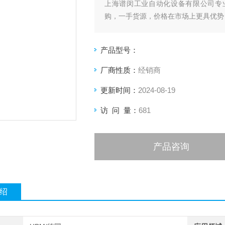
上海谱闵工业自动化设备有限公司专
购，一手货源，价格在市场上更具优势
价格优:我们直接从现货拿报价，避开
产品型号：
客户惠的价格
厂商性质：
经销商
渠道广: 除了现货，我们跟欧洲许多
更新时间：
2024-08-19
品
访 问 量：
681
产品咨询
绍