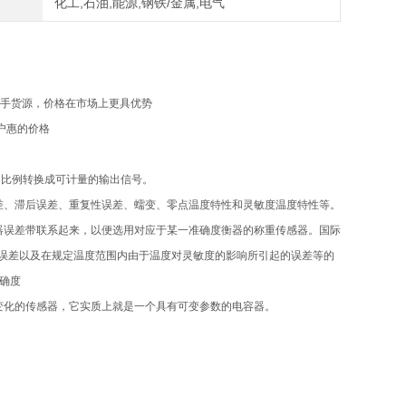
化工,石油,能源,钢铁/金属,电气
一手货源，价格在市场上更具优势
户惠的价格
按一定比例转换成可计量的输出信号。
差、滞后误差、重复性误差、蠕变、零点温度特性和灵敏度温度特性等。
器误差带联系起来，以便选用对应于某一准确度衡器的称重传感器。国际
滞后误差以及在规定温度范围内由于温度对灵敏度的影响所引起的误差等的
确度
变化的传感器，它实质上就是一个具有可变参数的电容器。