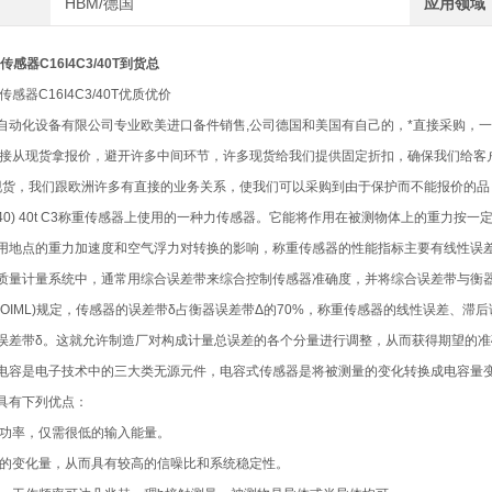
HBM/德国
应用领域
感器C16I4C3/40T到货总
感器C16I4C3/40T优质优价
自动化设备有限公司专业欧美进口备件销售,公司德国和美国有自己的，*直接采购，
直接从现货拿报价，避开许多中间环节，许多现货给我们提供固定折扣，确保我们给客
了现货，我们跟欧洲许多有直接的业务关系，使我们可以采购到由于保护而不能报价的品
I (40) 40t C3称重传感器上使用的一种力传感器。它能将作用在被测物体上的重力
用地点的重力加速度和空气浮力对转换的影响，称重传感器的性能指标主要有线性误
质量计量系统中，通常用综合误差带来综合控制传感器准确度，并将综合误差带与衡
(OIML)规定，传感器的误差带δ占衡器误差带Δ的70%，称重传感器的线性误差、
误差带δ。这就允许制造厂对构成计量总误差的各个分量进行调整，从而获得期望的准
电容是电子技术中的三大类无源元件，电容式传感器是将被测量的变化转换成电容量
具有下列优点：
，小功率，仅需很低的输入能量。
较大的变化量，从而具有较高的信噪比和系统稳定性。