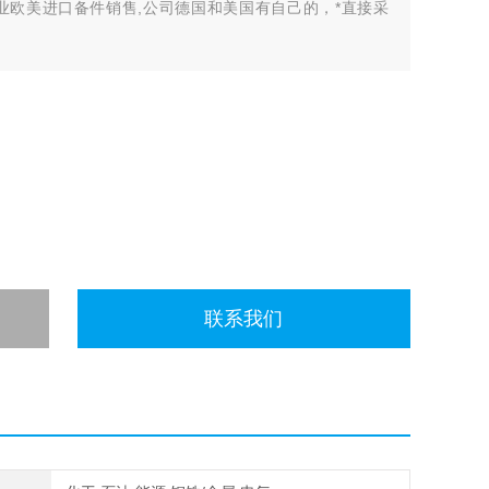
业欧美进口备件销售,公司德国和美国有自己的，*直接采
许多中间环节，许多现货给我们提供固定折扣，确保我们给
有直接的业务关系，使我们可以采购到由于保护而不能报价的
联系我们