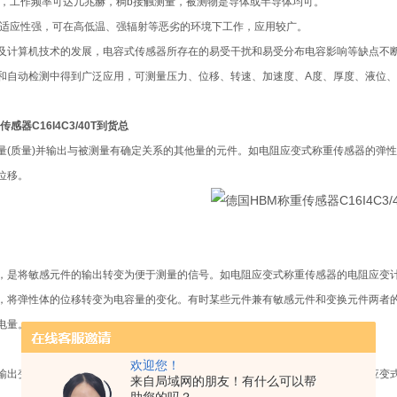
应快，工作频率可达几兆赫，稠b接触测量，被测物是导体或半导体均可。
单．适应性强，可在高低温、强辐射等恶劣的环境下工作，应用较广。
及计算机技术的发展，电容式传感器所存在的易受干扰和易受分布电容影响等缺点不
和自动检测中得到广泛应用，可测量压力、位移、转速、加速度、A度、厚度、液位
感器C16I4C3/40T到货总
量(质量)并输出与被测量有确定关系的其他量的元件。如电阻应变式称重传感器的弹
位移。
，是将敏感元件的输出转变为便于测量的信号。如电阻应变式称重传感器的电阻应变计
，将弹性体的位移转变为电容量的变化。有时某些元件兼有敏感元件和变换元件两者
电量。
欢迎您！
输出变换为电信号，为进一步传输、处理、显示、记录或控制提供方便。如电阻应变
来自局域网的朋友！有什么可以帮