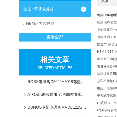
品牌
德国HBM传感器
德国HBM称重传
德国HBM称重传
HBM压力传感器
上海谱闵工业
查看全部
价格优:我们
渠道广: 除
HBM丨C16
相关文章
考虑到不同使
在各种衡器和
RELATED ARTICLES
法制计量组织
总和不能超过
ROSS电磁阀C5022H9018选型注意事项
电阻、电感和
ATOS比例阀提供了理想的加速和减速特性
电容式传感器
(1)高阻抗
DUNGS​冬斯电磁阀MVDLE215/5选型依据
(2)可获得