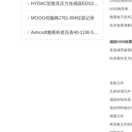
(3)动态响
HYDAC贺德克压力传感器EDS344-3-400-000全产品全系列
(4)结构简
随着电子技术
MOOG伺服阀J761-004仪器记录
在非电量测量
Ashcroft雅斯科差压表40-1130-S-D-25-L-0/0.075MPA现货原厂到货
德国HBM称重传
直接感受被测
的质量转变为
变换元件
又称传感元件
感器的电容器
形的同时输出
测量元件
将变换元件的