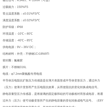
输出信号：RS485、4~20mA（可选）
过载能力：150%FS
零点温度系数：±0.01%FS/℃
满度温度系数：±0.02%FS/℃
防护等级：IP68
环境温度：-10℃～80℃
存储温度：-40℃～85℃
供电电源：9V～36V DC；
结构材料：外壳：不锈钢1Cr18Ni9Ti
密封圈：氟橡胶
膜片：不锈钢316L
电缆：φ7.2mm聚氨酯专用电缆
半导体压电阻抗扩散压力传感器是在薄片表面形成半导体变形压力，通过外力
（压力）使薄片变形而产生压电阻抗效果，从而使阻抗的变化转换成电信号。
静电容量型压力传感器，是将玻璃的固定极和硅的可动极相对而形成电容，将通
过外力（压力）使可动极变形所产生的静电容量的变化转换成电气信号。 （E8Y