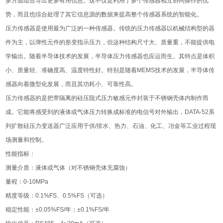
多方面组合导出更多有用信息。这不仅是利用了多个传感器相互协同操作的优
势，而且也综合处理了其它信息源的数据来提高整个传感器系统的智能化。
压力传感器是使用最为广泛的一种传感器。传统的压力传感器以机械结构型的器
件为主，以弹性元件的形变指示压力，但这种结构尺寸大、质量重，不能提供电
学输出。随着半导体技术的发展，半导体压力传感器也应运而生。其特点是体积
小、质量轻、准确度高、温度特性好。特别是随着MEMS技术的发展，半导体传
感器向着微型化发展，而且其功耗小、可靠性高。
压力传感器的是把带隔离的硅压阻式压力敏感元件封装于不锈钢壳体内制作而
成。它能将感受到的液体或气体压力转换成标准的电信号对外输出，DATA-52系
列扩散硅压力变送器广泛应用于供/排水、热力、石油、化工、冶金等工业过程现
场测量和控制。
性能指标：
测量介质：液体或气体（对不锈钢壳体无腐蚀）
量程：0-10MPa
精度等级：0.1%FS、0.5%FS（可选）
稳定性能：±0.05%FS/年；±0.1%FS/年