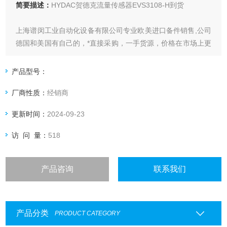
简要描述：
HYDAC贺德克流量传感器EVS3108-H到货
上海谱闵工业自动化设备有限公司专业欧美进口备件销售,公司
德国和美国有自己的，*直接采购，一手货源，价格在市场上更
具优势。
产品型号：
价格优: 我们直接从现货拿报价，避开许多中间环节，许多现
厂商性质：
经销商
货给我们提供固定折扣，确保我们给客户惠的价格。
更新时间：
2024-09-23
渠道广: 除了现货，我们跟欧洲许多有直接的业务关系，使我
们可以采购到由于保护而不能报价的品。
访 问 量：
518
产品咨询
联系我们
产品分类
PRODUCT CATEGORY