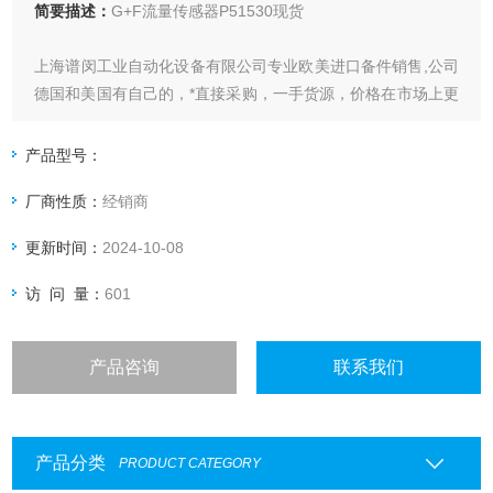
简要描述：
G+F流量传感器P51530现货
上海谱闵工业自动化设备有限公司专业欧美进口备件销售,公司
德国和美国有自己的，*直接采购，一手货源，价格在市场上更
具优势。
产品型号：
价格优: 我们直接从现货拿报价，避开许多中间环节，许多现
厂商性质：
经销商
货给我们提供固定折扣，确保我们给客户惠的价格。
更新时间：
2024-10-08
渠道广: 除了现货，我们跟欧洲许多有直接的业务关系，使我
们可以采购到由于保护而不能报价的品。
访 问 量：
601
产品咨询
联系我们
产品分类
PRODUCT CATEGORY