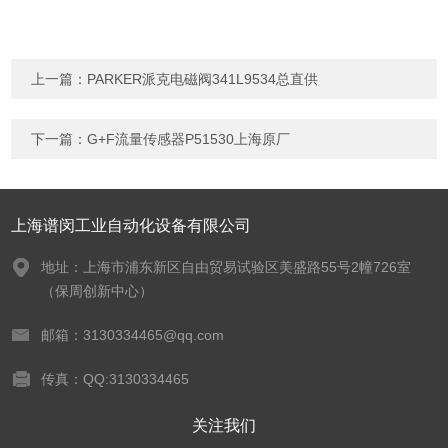
上一篇：
PARKER派克电磁阀341L9534总直供
下一篇：
G+F流量传感器P51530上海原厂
上海谱闵工业自动化设备有限公司
地址：上海市浦东新区自由贸易试验区美盛路55号2幢726室
（保周创新中心）
邮箱：3130334465@qq.com
传真：QQ:3130334465
关注我们