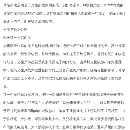
莫尔条纹是由若干光栅条纹共用形成，例如每毫米100线的光栅，10mm宽度的
莫尔条纹就有1000条线纹，这样栅距之间的相邻误差就被平均化了，消除了由于
栅距不均匀、断裂等造成的误差。
检测与数据处理
电子细分与判向法
光栅测量位移的实质是以光栅栅距为一把标准尺子对位称量进行测量。高分辨率
的光栅尺一般造价较贵，且制造困难。为了提高系统分辨率，需要对莫尔条纹进
行细分，光栅尺传感器系统多采用电子细分方法。当两块光栅以微小倾角重叠
时，在与光栅刻线大致垂直的方向上就会产生莫尔条纹，随着光栅的移动，莫尔
条纹也随之上下移动。这样就把对光栅栅距的测量转换为对莫尔条纹个数的测
量。
在一个莫尔条纹宽度内，按照一定间隔放置4个光电器件就能实现电子细分与判
向功能。栅线为50线对/mm的光栅尺，其光栅栅距为0.02mm，若采用四细分后
便可得到分辨率为5μm的计数脉冲，这在工业普通测控中已达到了很高精度。由
于位移是一个矢量，即要检测其大小，又要检测其方向，因此至少需要两路相位
不同的光电信号。为了消除共模干扰、直流分量和偶次谐波，通常采用由低漂移