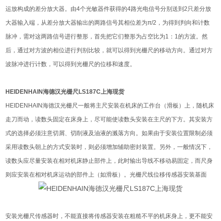
运放构成的差分放大器。由4个光敏器件获得的4路光电信号分别送到2只差分放
大器输入端，从差分放大器输出的两路信号其相位差为π/2，为得到判向和计数
脉冲，需对这两路信号进行整形，首先把它们整形为占空比为1：1的方波。然
后，通过对方波的相位进行判别比较，就可以得到光栅尺的移动方向。通过对方
波脉冲进行计数，可以得到光栅尺的位移和速度。
HEIDENHAIN海德汉光栅尺LS187C上海现货
HEIDENHAIN海德汉光栅尺一般将主尺安装在机床的工作台（滑板）上，随机床
走刀而动，读数头固定在床身上，尽可能使读数头安装在主尺的下方。其安装方
式的选择必须注意切屑、切削液及油液的溅落方向。如果由于安装位置限制必须
采用读数头朝上的方式安装时，则必须增加辅助密封装置。另外，一般情况下，
读数头应尽量安装在相对机床静止部件上，此时输出导线不移动易固定，而尺身
则应安装在相对机床运动的部件上（如滑板）。光栅尺线位移传感器安装基面
安装光栅尺传感器时，不能直接将传感器安装在粗糙不平的机床身上，更不能安