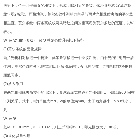
照射下，位于几乎垂直的栅纹上，形成明暗相间的条纹。这种条纹称为“莫尔条
纹" (图2所示)。严格地说，莫尔条纹排列的方向是与两片光栅线纹夹角的平分线
相垂直。莫尔条纹中两条亮纹或两条暗纹之间的距离称为莫尔条纹的宽度，以W
表示。
W=ω /2* sin（θ /2）=ω /θ 莫尔条纹具有以下特征：
(1)莫尔条纹的变化规律
两片光栅相对移过一个栅距，莫尔条纹移过一个条纹距离。由于光的衍射与干涉
作用，莫尔条纹的变化规律近似正(余)弦函数，变化周期数与光栅相对位移的栅
距数同步。
(2)放大作用
在两光栅栅线夹角较小的情况下，莫尔条纹宽度W和光栅栅距ω、栅线角θ之间有
下列关系。式中，θ的单位为rad，W的单位为mm。由于倾角很小，sinθ很小，
则
W=ω /θ
若ω =0．01mm，θ=0.01rad，则上式可得W=1，即光栅放大了100倍。
(3)均化误差作用