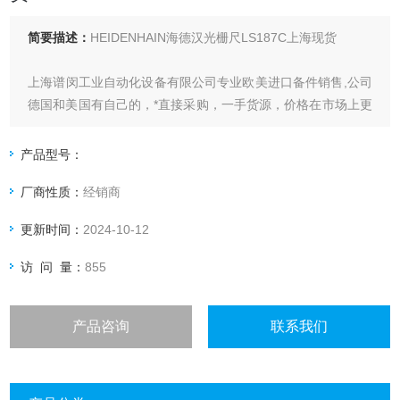
简要描述：
HEIDENHAIN海德汉光栅尺LS187C上海现货
上海谱闵工业自动化设备有限公司专业欧美进口备件销售,公司
德国和美国有自己的，*直接采购，一手货源，价格在市场上更
具优势。
产品型号：
价格优: 我们直接从现货拿报价，避开许多中间环节，许多现
厂商性质：
经销商
货给我们提供固定折扣，确保我们给客户惠的价格。
更新时间：
2024-10-12
渠道广: 除了现货，我们跟欧洲许多有直接的业务关系，使我
们可以采购到由于保护而不能报价的品。
访 问 量：
855
产品咨询
联系我们