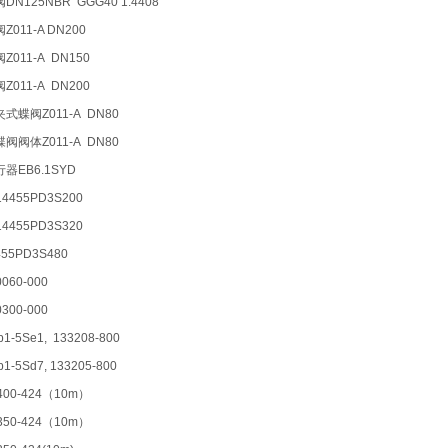
DN125NBR GGG40 1.4408
011-A DN200
Z011-A DN150
Z011-A DN200
式蝶阀Z011-A DN80
阀阀体Z011-A DN80
器EB6.1SYD
4455PD3S200
4455PD3S320
55PD3S480
0060-000
0300-000
b1-5Se1, 133208-800
b1-5Sd7, 133205-800
-400-424（10m）
-350-424（10m）