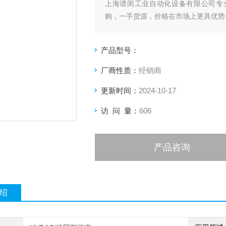
上海谱闵工业自动化设备有限公司专
购，一手货源，价格在市场上更具优势
价格优: 我们直接从现货拿报价，避
产品型号：
客户惠的价格。
厂商性质：
经销商
渠道广: 除了现货，我们跟欧洲许多
更新时间：
2024-10-17
品。
访 问 量：
606
产品咨询
绍