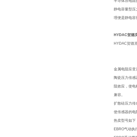
半导体压电阻
静电容量型压
理便是静电容
HYDAC贺德
HYDAC贺
金属电阻应变
陶瓷压力传感
阻效应，使电桥
兼容。
扩散硅压力传
使传感器的电
热卖型号如下
EBRO气动执行