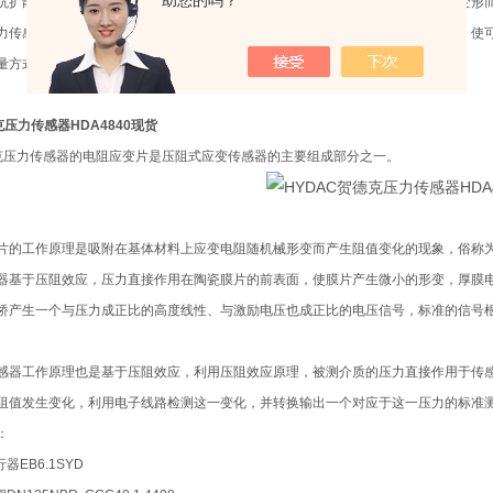
助您的吗？
抗扩散压力传感器是在薄片表面形成半导体变形压力，通过外力（压力）使薄片变形
力传感器，是将玻璃的固定极和硅的可动极相对而形成电容，将通过外力（压力）使可
量方式，其他机种采用半导体方式）
克压力传感器HDA4840现货
德克压力传感器的电阻应变片是压阻式应变传感器的主要组成部分之一。
片的工作原理是吸附在基体材料上应变电阻随机械形变而产生阻值变化的现象，俗称
器基于压阻效应，压力直接作用在陶瓷膜片的前表面，使膜片产生微小的形变，厚膜
产生一个与压力成正比的高度线性、与激励电压也成正比的电压信号，标准的信号根据压力量
感器工作原理也是基于压阻效应，利用压阻效应原理，被测介质的压力直接作用于传感
阻值发生变化，利用电子线路检测这一变化，并转换输出一个对应于这一压力的标准
：
器EB6.1SYD