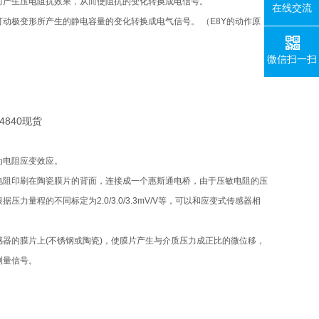
而产生压电阻抗效果，从而使阻抗的变化转换成电信号。
在线交流
动极变形所产生的静电容量的变化转换成电气信号。 （E8Y的动作原
微信扫一扫
为电阻应变效应。
电阻印刷在陶瓷膜片的背面，连接成一个惠斯通电桥，由于压敏电阻的压
程的不同标定为2.0/3.0/3.3mV/V等，可以和应变式传感器相
器的膜片上(不锈钢或陶瓷)，使膜片产生与介质压力成正比的微位移，
测量信号。