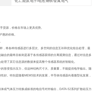
化工,能源,电子/电池,钢铁/金属,电气
一手货源，价格在市场上更具优势。
客户惠的价格。
。
一样，将各种传感器进行多层次、多空间的信息互补和优化组合处理，最
息融合的最终目标则是基于各传感器获得的分离观测信息，通过对信息多
合处理了其它信息源的数据来提高整个传感器系统的智能化。
件的形变指示压力，但这种结构尺寸大、质量重，不能提供电学输出。随
性好。特别是随着MEMS技术的发展，半导体传感器向着微型化发展，
或气体压力转换成标准的电信号对外输出，DATA-52系列扩散硅压力