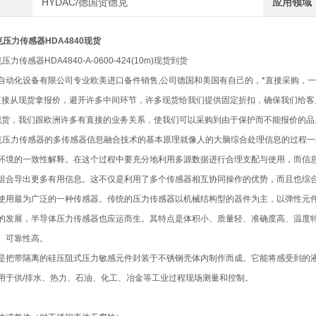
HYDAC/德国贺德克
应用领域
克压力传感器HDA4840现货
压力传感器HDA4840-A-0600-424(10m)现货到货
自动化设备有限公司专业欧美进口备件销售,公司德国和美国有自己的，*直接采购，
们直接从现货拿报价，避开许多中间环节，许多现货给我们提供固定折扣，确保我们给
了现货，我们跟欧洲许多有直接的业务关系，使我们可以采购到由于保护而不能报价的品
德克压力传感器的多传感器信息融合技术的基本原理就像人的大脑综合处理信息的过程
环境的一致性解释。在这个过程中要充分地利用多源数据进行合理支配与使用，而信
组合导出更多有用信息。这不仅是利用了多个传感器相互协同操作的优势，而且也综
使用最为广泛的一种传感器。传统的压力传感器以机械结构型的器件为主，以弹性元
的发展，半导体压力传感器也应运而生。其特点是体积小、质量轻、准确度高、温度特
、可靠性高。
是把带隔离的硅压阻式压力敏感元件封装于不锈钢壳体内制作而成。它能将感受到的液体
用于供/排水、热力、石油、化工、冶金等工业过程现场测量和控制。