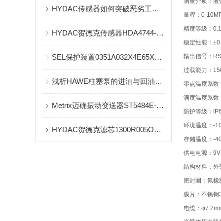
测量介质：液
HYDAC传感器如何突破恶劣工况的可靠性瓶颈？
量程：0-10M
精度等级：0.1
HYDAC贺德克传感器HDA4744-B-016-000六大优点
稳定性能：±0.0
SEL保护装置0351A032X4E65X1系列产品资料
输出信号：RS
过载能力：15
浅析HAWE柱塞泵的进油与回油过程
零点温度系数：±
满度温度系数：±
Metrix迈确振动变送器ST5484E-132-434原厂全系列到货
防护等级：IP6
环境温度：-1
HYDAC贺德克滤芯1300R005ON全系列现货
存储温度：-4
供电电源：9V～
结构材料：外壳：
密封圈：氟橡
膜片：不锈钢3
电缆：φ7.2