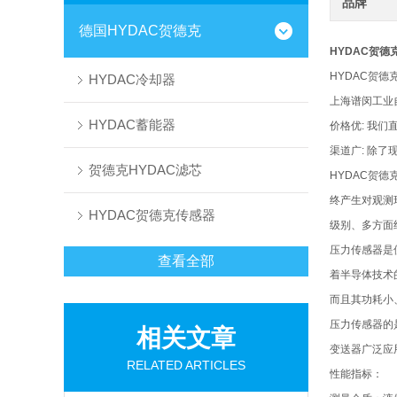
品牌
德国HYDAC贺德克
HYDAC贺德
HYDAC贺德克
HYDAC冷却器
上海谱闵工业
HYDAC蓄能器
价格优: 我
渠道广: 除
贺德克HYDAC滤芯
HYDAC贺
终产生对观测
HYDAC贺德克传感器
级别、多方面
压力传感器是
查看全部
着半导体技术
而且其功耗小
压力传感器的
相关文章
变送器广泛应
RELATED ARTICLES
性能指标：