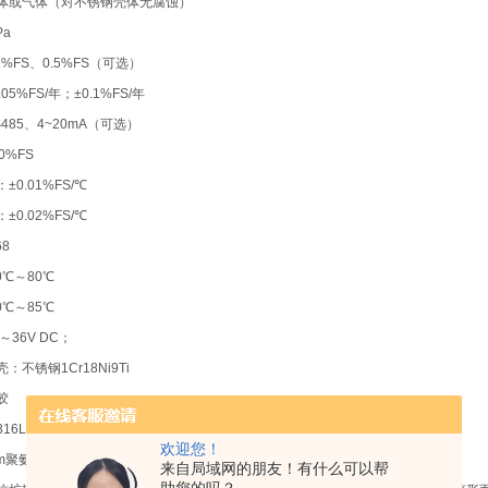
体或气体（对不锈钢壳体无腐蚀）
Pa
%FS、0.5%FS（可选）
5%FS/年；±0.1%FS/年
485、4~20mA（可选）
0%FS
0.01%FS/℃
0.02%FS/℃
8
0℃～80℃
0℃～85℃
36V DC；
不锈钢1Cr18Ni9Ti
胶
16L
欢迎您！
mm聚氨酯专用电缆
来自局域网的朋友！有什么可以帮