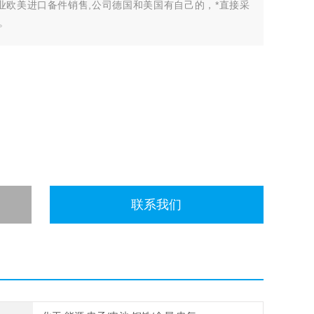
业欧美进口备件销售,公司德国和美国有自己的，*直接采
。
开许多中间环节，许多现货给我们提供固定折扣，确保我们给
有直接的业务关系，使我们可以采购到由于保护而不能报价的
联系我们