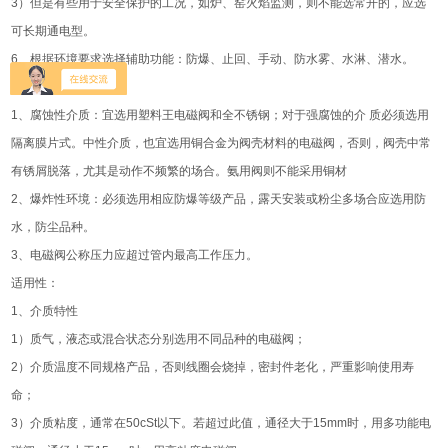
3）但是有些用于安全保护的工况，如炉、窑火焰监测，则不能选常开的，应选
可长期通电型。
6、根据环境要求选择辅助功能：防爆、止回、手动、防水雾、水淋、潜水。
安全性：
1、腐蚀性介质：宜选用塑料王电磁阀和全不锈钢；对于强腐蚀的介 质必须选用
隔离膜片式。中性介质，也宜选用铜合金为阀壳材料的电磁阀，否则，阀壳中常
有锈屑脱落，尤其是动作不频繁的场合。氨用阀则不能采用铜材
2、爆炸性环境：必须选用相应防爆等级产品，露天安装或粉尘多场合应选用防
水，防尘品种。
3、电磁阀公称压力应超过管内最高工作压力。
适用性：
1、介质特性
1）质气，液态或混合状态分别选用不同品种的电磁阀；
2）介质温度不同规格产品，否则线圈会烧掉，密封件老化，严重影响使用寿
命；
3）介质粘度，通常在50cSt以下。若超过此值，通径大于15mm时，用多功能电