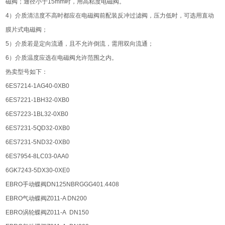
磁阀；通径小于15mm时，用高粘度电磁阀。
4）介质清洁度不高时都应在电磁阀前配装反冲过滤阀，压力低时，可选用直动
膜片式电磁阀；
5）介质若是定向流通，且不允许倒流，需用双向流通；
6）介质温度应选在电磁阀允许范围之内。
热卖型号如下：
6ES7214-1AG40-0XB0
6ES7221-1BH32-0XB0
6ES7223-1BL32-0XB0
6ES7231-5QD32-0XB0
6ES7231-5ND32-0XB0
6ES7954-8LC03-0AA0
6GK7243-5DX30-0XE0
EBRO手动蝶阀DN125NBRGGG401.4408
EBRO气动蝶阀Z011-A DN200
EBRO涡轮蝶阀Z011-A DN150