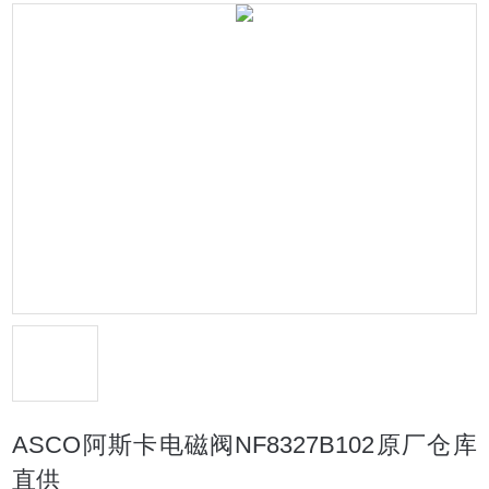
ASCO阿斯卡电磁阀NF8327B102原厂仓库
直供