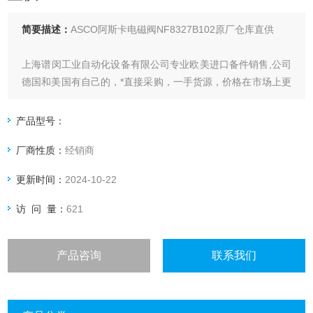
简要描述：
ASCO阿斯卡电磁阀NF8327B102原厂仓库直供
上海谱闵工业自动化设备有限公司专业欧美进口备件销售,公司
德国和美国有自己的，*直接采购，一手货源，价格在市场上更
具优势。
产品型号：
价格优:我们直接从现货拿报价，避开许多中间环节，许多现货
厂商性质：
经销商
给我们提供固定折扣，确保我们给客户惠的价格.
更新时间：
2024-10-22
渠道广: 除了现货，我们跟欧洲许多有直接的业务关系，使我
们可以采购到由于保护而不能报价的品
访 问 量：
621
产品咨询
联系我们