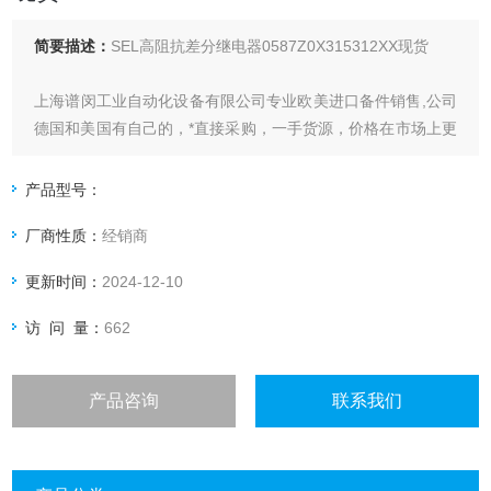
简要描述：
SEL高阻抗差分继电器0587Z0X315312XX现货
上海谱闵工业自动化设备有限公司专业欧美进口备件销售,公司
德国和美国有自己的，*直接采购，一手货源，价格在市场上更
具优势。
产品型号：
价格优: 我们直接从现货拿报价，避开许多中间环节，许多现
厂商性质：
经销商
货给我们提供固定折扣，确保我们给客户惠的价格。
更新时间：
2024-12-10
渠道广: 除了现货，我们跟欧洲许多有直接的业务关系，使我
们可以采购到由于保护而不能报价的品。
访 问 量：
662
产品咨询
联系我们