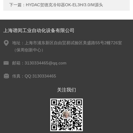
下一篇：
HYDAC贺德克冷却器OK-EL3H/3.0/M源头
上海谱闵工业自动化设备有限公司
地址：上海市浦东新区自由贸易试验区美盛路55号2幢726室
（保周创新中心）
邮箱：3130334465@qq.com
传真：QQ:3130334465
关注我们