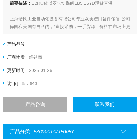
简要描述：
EBRO依博罗气动蝶阀EB5.1SYD现货直供
上海谱闵工业自动化设备有限公司专业欧美进口备件销售,公司
德国和美国有自己的，*直接采购，一手货源，价格在市场上更
具优势。
产品型号：
价格优: 我们直接从现货拿报价，避开许多中间环节，许多现
厂商性质：
经销商
货给我们提供固定折扣，确保我们给客户惠的价格。
更新时间：
2025-01-26
渠道广: 除了现货，我们跟欧洲许多有直接的业务关系，使我
们可以采购到由于保护而不能报价的品。
访 问 量：
643
产品咨询
联系我们
产品分类
PRODUCT CATEGORY