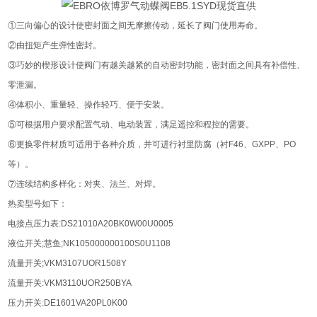
①三向偏心的设计使密封面之间无摩擦传动，延长了阀门使用寿命。
②由扭矩产生弹性密封。
③巧妙的楔形设计使阀门有越关越紧的自动密封功能，密封面之间具有补偿性、
零泄漏。
④体积小、重量轻、操作轻巧、便于安装。
⑤可根据用户要求配置气动、电动装置，满足遥控和程控的需要。
⑥更换零件材质可适用于各种介质，并可进行衬里防腐（衬F46、GXPP、PO
等）。
⑦连续结构多样化：对夹、法兰、对焊。
热卖型号如下：
电接点压力表:DS21010A20BK0W00U0005
液位开关;慧鱼;NK105000000100S0U1108
流量开关;VKM3107UOR1508Y
流量开关:VKM3110UOR250BYA
压力开关:DE1601VA20PL0K00