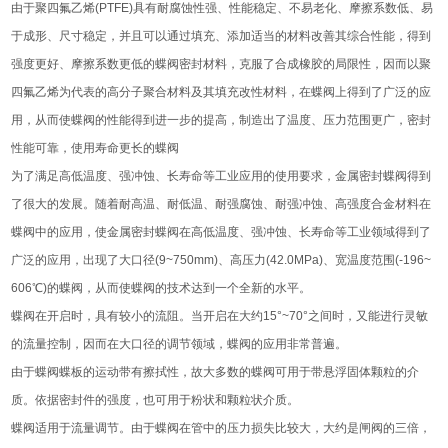
由于聚四氟乙烯(PTFE)具有耐腐蚀性强、性能稳定、不易老化、摩擦系数低、易
于成形、尺寸稳定，并且可以通过填充、添加适当的材料改善其综合性能，得到
强度更好、摩擦系数更低的蝶阀密封材料，克服了合成橡胶的局限性，因而以聚
四氟乙烯为代表的高分子聚合材料及其填充改性材料，在蝶阀上得到了广泛的应
用，从而使蝶阀的性能得到进一步的提高，制造出了温度、压力范围更广，密封
性能可靠，使用寿命更长的蝶阀
为了满足高低温度、强冲蚀、长寿命等工业应用的使用要求，金属密封蝶阀得到
了很大的发展。随着耐高温、耐低温、耐强腐蚀、耐强冲蚀、高强度合金材料在
蝶阀中的应用，使金属密封蝶阀在高低温度、强冲蚀、长寿命等工业领域得到了
广泛的应用，出现了大口径(9~750mm)、高压力(42.0MPa)、宽温度范围(-196~
606℃)的蝶阀，从而使蝶阀的技术达到一个全新的水平。
蝶阀在开启时，具有较小的流阻。当开启在大约15°~70°之间时，又能进行灵敏
的流量控制，因而在大口径的调节领域，蝶阀的应用非常普遍。
由于蝶阀蝶板的运动带有擦拭性，故大多数的蝶阀可用于带悬浮固体颗粒的介
质。依据密封件的强度，也可用于粉状和颗粒状介质。
蝶阀适用于流量调节。由于蝶阀在管中的压力损失比较大，大约是闸阀的三倍，