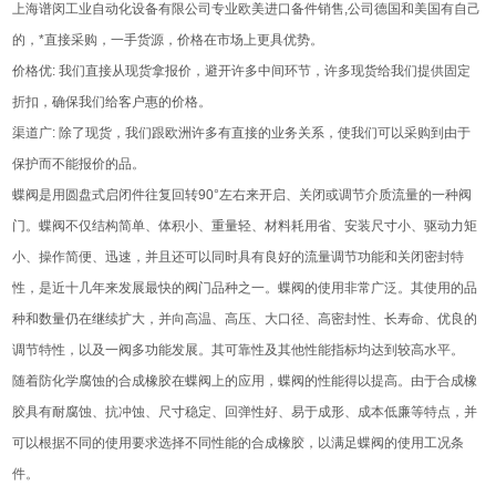
上海谱闵工业自动化设备有限公司专业欧美进口备件销售,公司德国和美国有自己
的，*直接采购，一手货源，价格在市场上更具优势。
价格优: 我们直接从现货拿报价，避开许多中间环节，许多现货给我们提供固定
折扣，确保我们给客户惠的价格。
渠道广: 除了现货，我们跟欧洲许多有直接的业务关系，使我们可以采购到由于
保护而不能报价的品。
蝶阀是用圆盘式启闭件往复回转90°左右来开启、关闭或调节介质流量的一种阀
门。蝶阀不仅结构简单、体积小、重量轻、材料耗用省、安装尺寸小、驱动力矩
小、操作简便、迅速，并且还可以同时具有良好的流量调节功能和关闭密封特
性，是近十几年来发展最快的阀门品种之一。蝶阀的使用非常广泛。其使用的品
种和数量仍在继续扩大，并向高温、高压、大口径、高密封性、长寿命、优良的
调节特性，以及一阀多功能发展。其可靠性及其他性能指标均达到较高水平。
随着防化学腐蚀的合成橡胶在蝶阀上的应用，蝶阀的性能得以提高。由于合成橡
胶具有耐腐蚀、抗冲蚀、尺寸稳定、回弹性好、易于成形、成本低廉等特点，并
可以根据不同的使用要求选择不同性能的合成橡胶，以满足蝶阀的使用工况条
件。