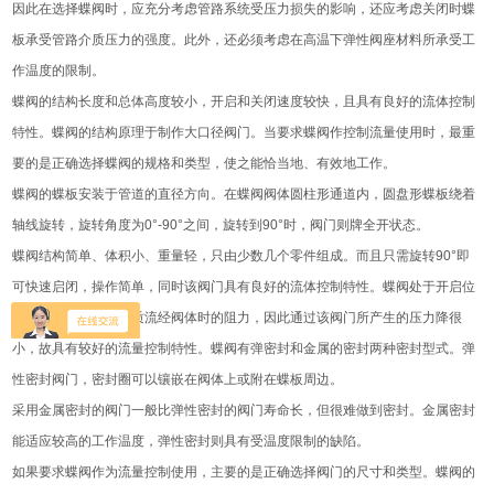
因此在选择蝶阀时，应充分考虑管路系统受压力损失的影响，还应考虑关闭时蝶
板承受管路介质压力的强度。此外，还必须考虑在高温下弹性阀座材料所承受工
作温度的限制。
蝶阀的结构长度和总体高度较小，开启和关闭速度较快，且具有良好的流体控制
特性。蝶阀的结构原理于制作大口径阀门。当要求蝶阀作控制流量使用时，最重
要的是正确选择蝶阀的规格和类型，使之能恰当地、有效地工作。
蝶阀的蝶板安装于管道的直径方向。在蝶阀阀体圆柱形通道内，圆盘形蝶板绕着
轴线旋转，旋转角度为0°-90°之间，旋转到90°时，阀门则牌全开状态。
蝶阀结构简单、体积小、重量轻，只由少数几个零件组成。而且只需旋转90°即
可快速启闭，操作简单，同时该阀门具有良好的流体控制特性。蝶阀处于开启位
置时，蝶板厚度是介质流经阀体时的阻力，因此通过该阀门所产生的压力降很
小，故具有较好的流量控制特性。蝶阀有弹密封和金属的密封两种密封型式。弹
性密封阀门，密封圈可以镶嵌在阀体上或附在蝶板周边。
采用金属密封的阀门一般比弹性密封的阀门寿命长，但很难做到密封。金属密封
能适应较高的工作温度，弹性密封则具有受温度限制的缺陷。
如果要求蝶阀作为流量控制使用，主要的是正确选择阀门的尺寸和类型。蝶阀的