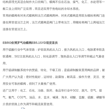
结构原理尤其适合制作大口径阀门。蝶阀不仅在石油、煤气、化工、水处理等一
般工业上得到广泛应用，而且还应用于热电站的冷却水系统。
常用的蝶阀有对夹式蝶阀和法兰式蝶阀两种。对夹式蝶阀是用双头螺栓将阀门连
接在两管道法兰之间，法兰式蝶阀是阀门上带有法兰，用螺栓将阀门上两端法兰
连接在管道法兰上。
EBRO依博罗气动蝶阀EB5.1SYD现货直供
用于硫酸行业中气体管路：炉前鼓风机出入口，接力风机出入口，电除雾串联及
联通阀，S02主鼓风机出入口，转化器调节，预热器出入口等调节和截止气量使
用。
用于硫磺制酸系统中的焚硫、转化、干吸工段，是硫磺制酸装置用阀的品牌，被
广大用户认为是：密封性能好，运转轻，副腐蚀，耐高温，操作方便、灵活、使
用安全可靠的蝶阀，得到了大量推广使用。
还广泛用于：化工、石化、冶炼、医药、食品等行业中SO2、蒸汽、空气、煤
气、氨气、CO2气、油品、水、盐水、碱液、海水、硝酸、盐酸、硫酸、磷酸等
介质的管路上作为调节和截流装置使用。