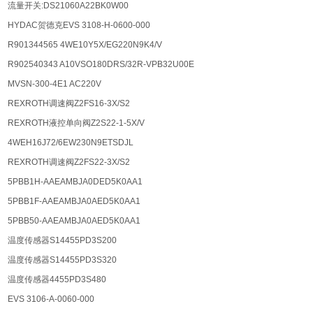
流量开关:DS21060A22BK0W00
HYDAC贺德克EVS 3108-H-0600-000
R901344565 4WE10Y5X/EG220N9K4/V
R902540343 A10VSO180DRS/32R-VPB32U00E
MVSN-300-4E1 AC220V
REXROTH调速阀Z2FS16-3X/S2
REXROTH液控单向阀Z2S22-1-5X/V
4WEH16J72/6EW230N9ETSDJL
REXROTH调速阀Z2FS22-3X/S2
5PBB1H-AAEAMBJA0DED5K0AA1
5PBB1F-AAEAMBJA0AED5K0AA1
5PBB50-AAEAMBJA0AED5K0AA1
温度传感器S14455PD3S200
温度传感器S14455PD3S320
温度传感器4455PD3S480
EVS 3106-A-0060-000