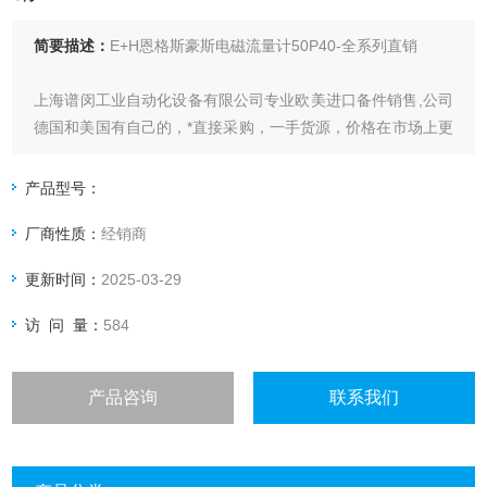
简要描述：
E+H恩格斯豪斯电磁流量计50P40-全系列直销
上海谱闵工业自动化设备有限公司专业欧美进口备件销售,公司
德国和美国有自己的，*直接采购，一手货源，价格在市场上更
具优势。
产品型号：
价格优: 我们直接从现货拿报价，避开许多中间环节，许多现
厂商性质：
经销商
货给我们提供固定折扣，确保我们给客户惠的价格。
更新时间：
2025-03-29
渠道广: 除了现货，我们跟欧洲许多有直接的业务关系，使我
们可以采购到由于保护而不能报价的品。
访 问 量：
584
产品咨询
联系我们