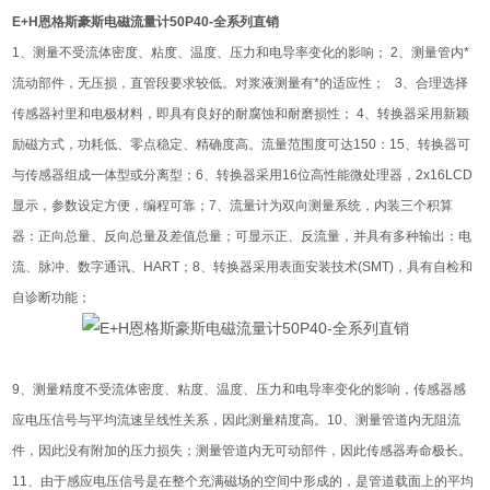
E+H恩格斯豪斯电磁流量计50P40-全系列直销
1、测量不受流体密度、粘度、温度、压力和电导率变化的影响； 2、测量管内*
流动部件，无压损，直管段要求较低。对浆液测量有*的适应性； 3、合理选择
传感器衬里和电极材料，即具有良好的耐腐蚀和耐磨损性； 4、转换器采用新颖
励磁方式，功耗低、零点稳定、精确度高。流量范围度可达150：15、转换器可
与传感器组成一体型或分离型；6、转换器采用16位高性能微处理器，2x16LCD
显示，参数设定方便，编程可靠；7、流量计为双向测量系统，内装三个积算
器：正向总量、反向总量及差值总量；可显示正、反流量，并具有多种输出：电
流、脉冲、数字通讯、HART；8、转换器采用表面安装技术(SMT)，具有自检和
自诊断功能；
9、测量精度不受流体密度、粘度、温度、压力和电导率变化的影响，传感器感
应电压信号与平均流速呈线性关系，因此测量精度高。10、测量管道内无阻流
件，因此没有附加的压力损失；测量管道内无可动部件，因此传感器寿命极长。
11、由于感应电压信号是在整个充满磁场的空间中形成的，是管道载面上的平均