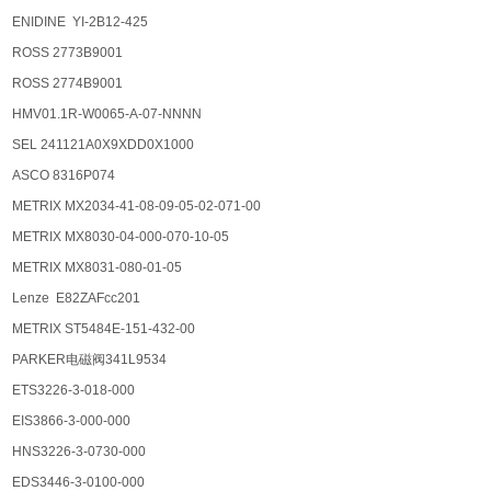
ENIDINE YI-2B12-425
ROSS 2773B9001
ROSS 2774B9001
HMV01.1R-W0065-A-07-NNNN
SEL 241121A0X9XDD0X1000
ASCO 8316P074
METRIX MX2034-41-08-09-05-02-071-00
METRIX MX8030-04-000-070-10-05
METRIX MX8031-080-01-05
Lenze E82ZAFcc201
METRIX ST5484E-151-432-00
PARKER电磁阀341L9534
ETS3226-3-018-000
EIS3866-3-000-000
HNS3226-3-0730-000
EDS3446-3-0100-000