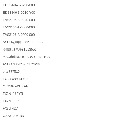
EDS3446-3-0250-000
EDS3346-3-0010-Y00
EVS3106-A-0020-000
EVS3106-A-0060-000
EVS3106-A-0300-000
ASCO电磁阀EF8210G106B
高诺斯继电器81513552
MAC电磁阀34C-ABA-GDFA-1GA
ASCO 400425-142 24VDC
pilz 777510
FX3U-48MT/ES-A
GS2107-WTBD-N
FX2N- 16EYR
FX2N- 10PG
FX3U-4DA
GS2310-VTBD