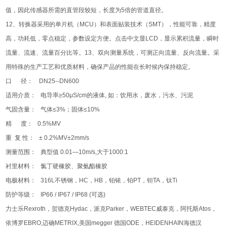
值，因此传感器所需的直管段较短，长度为5倍的管道直径。
12、转换器采用的单片机（MCU）和表面贴装技术（SMT），性能可靠，精度
高，功耗低，零点稳定，参数设定方便。点击中文显LCD，显示累积流量，瞬时
流量、流速、流量百分比等。13、双向测量系统，可测正向流量、反向流量。采
用特殊的生产工艺和优质材料，确保产品的性能在长时候内保持稳定。
口 径： DN25--DN600
适用介质： 电导率≥50μS/cm的液体, 如：饮用水，废水，污水、污泥
气固含量： 气体≤3%；固体≤10%
精 度： 0.5%MV
重 复 性： ± 0.2%MV±2mm/s
测量范围： 典型值 0.01—10m/s,大于1000:1
衬里材料： 氯丁硬橡胶、聚氨酯橡胶
电极材料： 316L不锈钢，HC，HB，铂铱，铂PT，钽TA，钛Ti
防护等级： IP66 / IP67 / IP68 (可选)
力士乐Rexroth，贺德克Hydac，派克Parker，WEBTEC威泰克，阿托斯Atos，
依博罗EBRO,迈确METRIX,美国megger 德国ODE，HEIDENHAIN海德汉