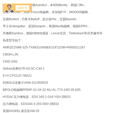
萨姆森Samson，安沃驰Aventics，本特利Bently，易福门Ifm，
仙童Fairchild，阿斯卡Asco电磁阀，倍加福P+F，MOOG伺服阀，
宝德Burkert，巴鲁夫Balluff，皮尔兹Pilz，宝盟Baumer，
亨士乐Hengstler，诺冠Norgren，美国Mac电磁阀，德国EPRO，
丹佛斯Danfoss，德国HBM传感器，Lenze伦茨，Tiefenbach帝芬罗赫等等
热卖型号如下：
4WRZE25W8-325-7X/6EG24N9EK31/F1D3M+R900021267
CBGH-LJN
CKID-XAN
Gefran杰弗伦TR-N3.5C-C40-1
E+H CPS11D-7BA21
K0BOLD流量计VKM-3112R0R25
BIFOLD电磁阀FP06P-S1-04-32-NU-AL-77A-24D-35-K85
HYDAC压力继电器，EDS 345-1-016-Y00+ZBE01
压力继电器，EDS344-3-250-000+ZBE02
美国HASKEL液压泵AW-35