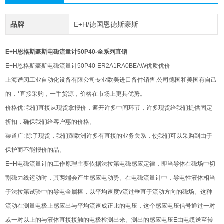
品牌
E+H/德国恩德斯豪斯
E+H恩格斯豪斯电磁流量计50P40-全系列直销
E+H恩格斯豪斯电磁流量计50P40-ER2A1RA0BEAW优质优价
上海谱闵工业自动化设备有限公司专业欧美进口备件销售,公司德国和美国有自己
的，*直接采购，一手货源，价格在市场上更具优势。
价格优: 我们直接从现货拿报价，避开许多中间环节，许多现货给我们提供固定
折扣，确保我们给客户惠的价格。
渠道广: 除了现货，我们跟欧洲许多有直接的业务关系，使我们可以采购到由于
保护而不能报价的品。
E+H电磁流量计的工作原理主要依据法拉第电磁感应定律，‌即当导体在磁场中切
割磁力线运动时，‌其两端会产生感应电动势。‌在电磁流量计中，‌导电性液体相当
于法拉第试验中的导电金属棒，‌以平均速度v流过垂直于流动方向的磁场。‌这种
流动在测量电极上感应出与平均流速成正比的电压，‌这个感应电压信号通过一对
或一对以上的与液体直接接触的电极检测出来。‌测出的感应电压E由电缆送至转