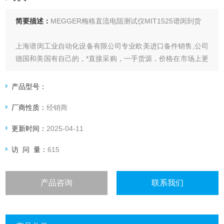
简要描述：
MEGGER梅格直流电阻测试仪MIT1525谱闵到货
上海谱闵工业自动化设备有限公司专业欧美进口备件销售,公司
德国和美国有自己的，*直接采购，一手货源，价格在市场上更
具优势
产品型号：
价格优:我们直接从现货拿报价，避开许多中间环节，许多现货
厂商性质：
经销商
给我们提供固定折扣，确保我们给客户惠的价格
更新时间：
2025-04-11
渠道广: 除了现货，我们跟欧洲许多有直接的业务关系，使我
们可以采购到由于保护而不能报价的品
访 问 量：
615
产品咨询
联系我们