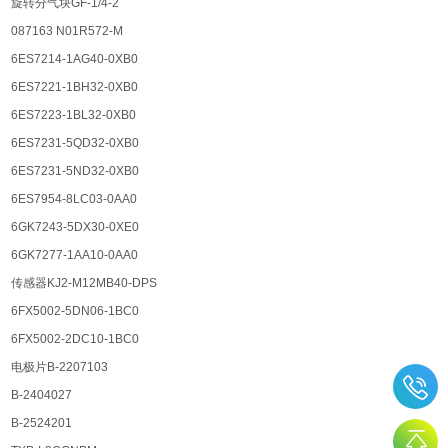
旋转分气块GF-1/4-2
087163 N01R572-M
6ES7214-1AG40-0XB0
6ES7221-1BH32-0XB0
6ES7223-1BL32-0XB0
6ES7231-5QD32-0XB0
6ES7231-5ND32-0XB0
6ES7954-8LC03-0AA0
6GK7243-5DX30-0XE0
6GK7277-1AA10-0AA0
传感器KJ2-M12MB40-DPS
6FX5002-5DN06-1BC0
6FX5002-2DC10-1BC0
电极片B-2207103
B-2404027
B-2524201