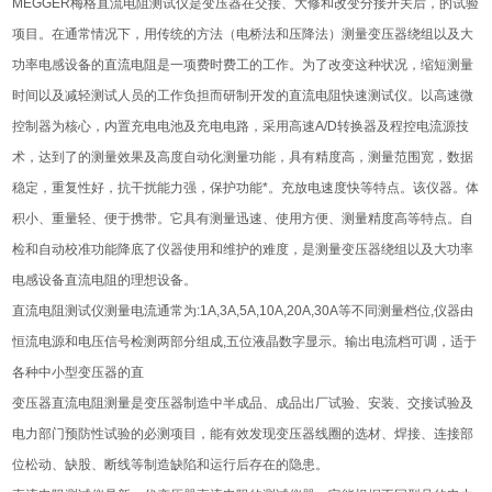
MEGGER梅格直流电阻测试仪是变压器在交接、大修和改变分接开关后，的试验
项目。在通常情况下，用传统的方法（电桥法和压降法）测量变压器绕组以及大
功率电感设备的直流电阻是一项费时费工的工作。为了改变这种状况，缩短测量
时间以及减轻测试人员的工作负担而研制开发的直流电阻快速测试仪。以高速微
控制器为核心，内置充电电池及充电电路，采用高速A/D转换器及程控电流源技
术，达到了的测量效果及高度自动化测量功能，具有精度高，测量范围宽，数据
稳定，重复性好，抗干扰能力强，保护功能*。充放电速度快等特点。该仪器。体
积小、重量轻、便于携带。它具有测量迅速、使用方便、测量精度高等特点。自
检和自动校准功能降底了仪器使用和维护的难度，是测量变压器绕组以及大功率
电感设备直流电阻的理想设备。
直流电阻测试仪测量电流通常为:1A,3A,5A,10A,20A,30A等不同测量档位,仪器由
恒流电源和电压信号检测两部分组成,五位液晶数字显示。输出电流档可调，适于
各种中小型变压器的直
变压器直流电阻测量是变压器制造中半成品、成品出厂试验、安装、交接试验及
电力部门预防性试验的必测项目，能有效发现变压器线圈的选材、焊接、连接部
位松动、缺股、断线等制造缺陷和运行后存在的隐患。