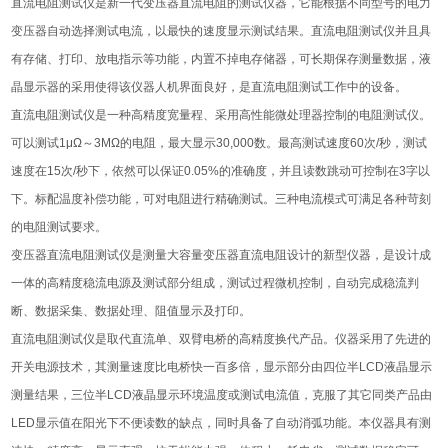
直流电阻测试仪是新一代变压器直流电阻的测试仪器，它能根据不同型号的电力
变压器自动选择测试电流，以最快的速度显示测试结果。直流电阻测试仪并且具
有存储、打印、放电指示等功能，内置不掉电存储器，可长期保存测量数据，液
晶显示器的采用使得该仪器人机界面良好，是直流电阻测试工作中的设备。
直流电阻测试仪是一种高精度宽量程、采用高性能微处理器控制的电阻测试仪。
可以测试1μΩ～3MΩ的电阻，最大显示30,000数。最高测试速度60次/秒，测试
速度在15次/秒下，依然可以保证0.05%的准确度，并且读数跳动可控制在3字以
下。标配温度补偿功能，可对电阻进行精确测试。三种电流模式可满足各种苛刻
的电阻测试要求。
变压器直流电阻测试仪是测量大容量变压器直流电阻设计的新型仪器，是设计成
一体的高精度稳流电源及测试部分组成，测试过程微机控制，自动完成稳流判
断、数据采集、数据处理、阻值显示及打印。
直流电阻测试仪是取代直流单、双臂电桥的高精度换代产品。仪器采用了先进的
开关电源技术，其测量速度比电桥快一百多倍，显示部分由四位半LCD液晶显示
测量结果，三位半LCD液晶显示环境温度或测试电流值，克服了其它同类产品由
LED显示值在阳光下不便读数的缺点，同时具备了自动消弧功能。本仪器具有测