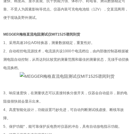
速快、精度高、显示直观、抗干扰能力强、体积小、耗电省、测试数据稳定可
靠、不受人为因素影响等优点。仪器内装可充电电池组（12V），交直流两用，
便于现场及野外测试。
MEGGER梅格直流电阻测试仪MIT1525谱闵到货
1、采用高速16位A/D转换器，测量数据稳定，重复性好。
2、自动程控电流源技术，电流源共设1000个电流档位，由内部微控制器根据被
测电阻自动控制，从而达到比较宽的测量范围和最佳的测量状态，无须手动切换
电流换档。
3、响应速度快，在测量状态可以直接转换分接开关，仪器会自动提示，新的电
阻值很快就会显示出来。
4、高度智能化设计，功能设置巧妙先进，可自动判断测试线虚接、断线等故
障。
5、保护功能*，能可靠保护反电势对仪器的冲击，具有自动放电指示功能。