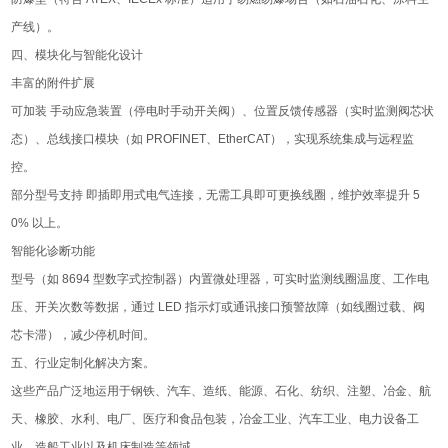
产线）。
四、模块化与智能化设计
丰富的附件扩展
可加装 手动应急装置（停电时手动开关阀）、位置反馈传感器（实时监测阀芯状
态）、总线接口模块（如 PROFINET、EtherCAT），实现系统集成与远程监
控。
部分型号支持 即插即用式电气连接，无需工具即可更换线圈，维护效率提升 5
0% 以上。
智能化诊断功能
型号（如 8694 型数字式控制器）内置微处理器，可实时监测线圈温度、工作电
压、开关次数等数据，通过 LED 指示灯或通讯接口预警故障（如线圈过载、阀
芯卡滞），减少停机时间。
五、行业定制化解决方案。
这些产品⼴泛地运⽤于钢铁、汽⻋、造纸、能源、⽯化、纺织、注塑、冶⾦、航
天、橡胶、⽔利、电⼚、医疗和⻝品包装，冶⾦⼯业、汽⻋⼯业、电⼒设备⼯
业、造船⼯业以及机床制造等领域。