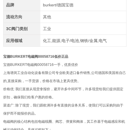
品牌
burkert/德国宝德
流动方向
其他
3C阀门类别
工业
应用领域
化工,能源,电子/电池,钢铁/金属,电气
宝德BURKERT电磁阀00058716低价正品
宝德BURKERT电磁阀00058716一手，优质优价
上海谱闵工业自动化设备有限公司专业欧美进口备件销售,公司德国和美国有自己
的,直接采购，一手货源，价格在市场上更具优势。
价格优: 我们直接从现货拿报价，避开许多中间环节，许多现货给我们提供固定
折扣，确保我们给客户惠的价格。
渠道广: 除了现货，我们跟欧洲许多有直接的业务关系，使我们可以采购到由于
保护而不能报价的品。
电磁阀的核心结构包括电磁线圈、阀芯、弹簧和阀体，其工作基于电磁感应和机
械运动的结合，具体过程如下：