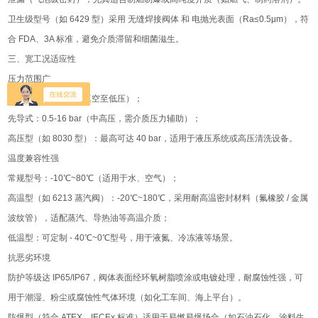
卫生级型号（如 6429 型）采用 无缝焊接阀体 和 电抛光表面（Ra≤0.5μm），符
合 FDA、3A 标准，避免介质滞留和细菌滋生。
三、宽工况适应性
压力范围广
直动式：0-10 bar（真空至低压）；
先导式：0.5-16 bar（中高压，需介质压力辅助）；
高压型（如 8030 型）：最高可达 40 bar，适用于液压系统或高压清洗设备。
温度兼容性强
常规型号：-10℃~80℃（适用于水、空气）；
高温型（如 6213 蒸汽阀）：-20℃~180℃，采用耐高温密封材料（氟橡胶 / 金属
波纹管），适配蒸汽、导热油等高温介质；
低温型：可定制 - 40℃~0℃型号，用于液氮、冷冻液等场景。
抗恶劣环境
防护等级达 IP65/IP67，阀体表面经环氧树脂喷涂或电镀处理，耐腐蚀性强，可
用于潮湿、粉尘或腐蚀性气体环境（如化工车间、海上平台）。
防爆型（符合 ATEX、IECEx 标准）适用于易燃易爆场合（如石油石化、涂料生