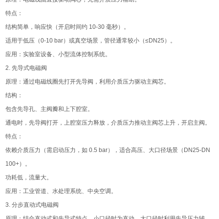
特点：
结构简单，响应快（开启时间约 10-30 毫秒）。
适用于低压（0-10 bar）或真空场景，管径通常较小（≤DN25）。
应用：实验室设备、小型流体控制系统。
2. 先导式电磁阀
原理：通过电磁线圈先打开先导阀，利用介质压力驱动主阀芯。
结构：
包含先导孔、主阀瓣和上下腔室。
通电时，先导阀打开，上腔室压力释放，介质压力推动主阀芯上升，开启主阀。
特点：
依赖介质压力（需启动压力，如 0.5 bar），适合高压、大口径场景（DN25-DN
100+）。
功耗低，流量大。
应用：工业管道、水处理系统、中央空调。
3. 分步直动式电磁阀
原理：结合直动式和先导式特点，小口径时为直动，大口径时利用先导压力辅