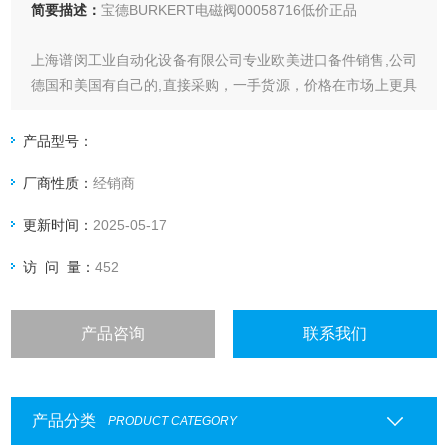
简要描述：
宝德BURKERT电磁阀00058716低价正品
上海谱闵工业自动化设备有限公司专业欧美进口备件销售,公司
德国和美国有自己的,直接采购，一手货源，价格在市场上更具
优势。
产品型号：
价格优: 我们直接从现货拿报价，避开许多中间环节，许多现
厂商性质：
经销商
货给我们提供固定折扣，确保我们给客户惠的价格。
更新时间：
2025-05-17
渠道广: 除了现货，我们跟欧洲许多有直接的业务关系，使我
们可以采购到由于保护而不能报价的品。
访 问 量：
452
产品咨询
联系我们
产品分类
PRODUCT CATEGORY