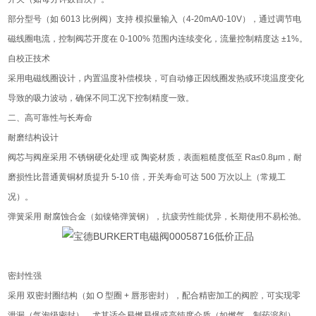
部分型号（如 6013 比例阀）支持 模拟量输入（4-20mA/0-10V），通过调节电
磁线圈电流，控制阀芯开度在 0-100% 范围内连续变化，流量控制精度达 ±1%。
自校正技术
采用电磁线圈设计，内置温度补偿模块，可自动修正因线圈发热或环境温度变化
导致的吸力波动，确保不同工况下控制精度一致。
二、高可靠性与长寿命
耐磨结构设计
阀芯与阀座采用 不锈钢硬化处理 或 陶瓷材质，表面粗糙度低至 Ra≤0.8μm，耐
磨损性比普通黄铜材质提升 5-10 倍，开关寿命可达 500 万次以上（常规工
况）。
弹簧采用 耐腐蚀合金（如镍铬弹簧钢），抗疲劳性能优异，长期使用不易松弛。
密封性强
采用 双密封圈结构（如 O 型圈 + 唇形密封），配合精密加工的阀腔，可实现零
泄漏（气泡级密封），尤其适合易燃易爆或高纯度介质（如燃气、制药溶剂）。