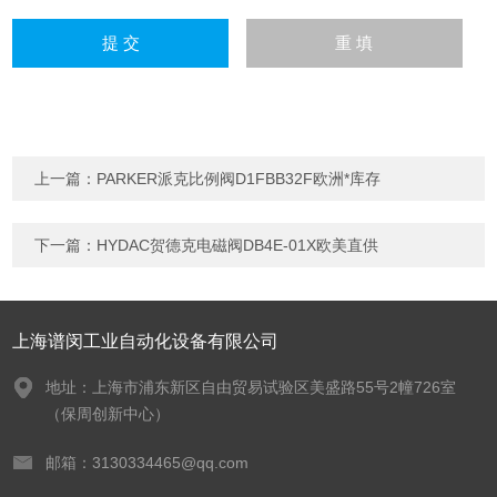
上一篇：
PARKER派克比例阀D1FBB32F欧洲*库存
下一篇：
HYDAC贺德克电磁阀DB4E-01X欧美直供
上海谱闵工业自动化设备有限公司
地址：上海市浦东新区自由贸易试验区美盛路55号2幢726室
（保周创新中心）
邮箱：3130334465@qq.com