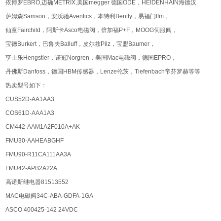
依博罗EBRO,迈确METRIX,美国megger 德国ODE，HEIDENHAIN海德汉
萨姆森Samson，安沃驰Aventics，本特利Bently，易福门Ifm，
仙童Fairchild，阿斯卡Asco电磁阀，倍加福P+F，MOOG伺服阀，
宝德Burkert，巴鲁夫Balluff，皮尔兹Pilz，宝盟Baumer，
亨士乐Hengstler，诺冠Norgren，美国Mac电磁阀，德国EPRO，
丹佛斯Danfoss，德国HBM传感器，Lenze伦茨，Tiefenbach帝芬罗赫等等
热卖型号如下：
CUS52D-AA1AA3
COS61D-AAA1A3
CM442-AAM1A2F010A+AK
FMU30-AAHEABGHF
FMU90-R11CA111AA3A
FMU42-APB2A22A
高诺斯继电器81513552
MAC电磁阀34C-ABA-GDFA-1GA
ASCO 400425-142 24VDC