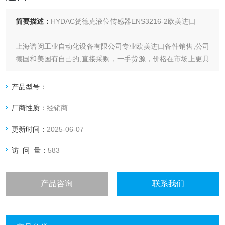
简要描述：
HYDAC贺德克液位传感器ENS3216-2欧美进口
上海谱闵工业自动化设备有限公司专业欧美进口备件销售,公司
德国和美国有自己的,直接采购，一手货源，价格在市场上更具
优势。
产品型号：
价格优: 我们直接从现货拿报价，避开许多中间环节，许多现
厂商性质：
经销商
货给我们提供固定折扣，确保我们给客户惠的价格。
更新时间：
2025-06-07
渠道广: 除了现货，我们跟欧洲许多有直接的业务关系，使我
们可以采购到由于保护而不能报价的品。
访 问 量：
583
产品咨询
联系我们