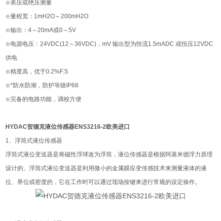
⊙表压或绝压测量
⊙量程宽：1mH2O～200mH2O
⊙输出：4～20mA或0～5V
⊙电源电压：24VDC(12～36VDC)，mV 输出型为恒流1.5mADC 或恒压12VDC
供电
⊙精度高，优于0.2%F.S
⊙*防水防潮，防护等级IP68
⊙完备的电路功能，调校方便
HYDAC贺德克液位传感器ENS3216-2欧美进口
1、浮筒式液位传感器
浮筒式液位变送器是将磁性浮球改为浮筒，液位传感器是根据阿基米德浮力原理
设计的。浮筒式液位变送器是利用微小的金属膜应变传感技术来测量液体的液
位、界位或密度的，它在工作时可以通过现场按键来进行常规的设定操作。