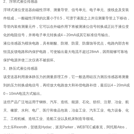
2、浮球式液位传感器
浮球式液位变送器由磁性浮球、测量导管、信号单元、电子单元、接线盒及安装
件组成，一般磁性浮球的比重小于0.5，可漂于液面之上并沿测量导管上下移动，
导管内装有测量元件，它可以在外磁作用下将被测液位信号转换成正比于液位变
化的电阻信号，并将电子单元转换成4～20mA或其它标准信号输出。
液位传感器为模块电路，具有耐酸、防潮、防震、防腐蚀等优点，电路内部含有
恒流反馈电路和内保护电路，可使输出最大电流不超过28mA，因而能够可靠地
保护电源并使二次仪表不被损坏。
3、静压式液位传感器
该变送器利用液体静压力的测量原理工作，它一般选用硅压力测压传感器将测量
到的压力转换成电信号，再经放大电路放大和补偿电路补偿，最后以4～20mA或
0～10mA电流方式输出。
这些产品广泛地运用于钢铁、汽车、造纸、能源、石化、纺织、注塑、冶金、航
天、橡胶、水利、电厂、医疗和食品包装，冶金工业、汽车工业、电力设备、化
工、工程机械、造纸工业、造船工业以及机床制造等领域。
力士乐Rexroth，贺德克Hydac，派克Parker，WEBTEC威泰克，阿托斯Atos，