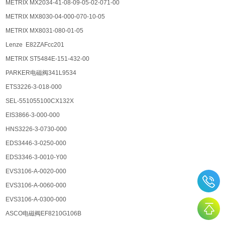
METRIX MX2034-41-08-09-05-02-071-00
METRIX MX8030-04-000-070-10-05
METRIX MX8031-080-01-05
Lenze E82ZAFcc201
METRIX ST5484E-151-432-00
PARKER电磁阀341L9534
ETS3226-3-018-000
SEL-551055100CX132X
EIS3866-3-000-000
HNS3226-3-0730-000
EDS3446-3-0250-000
EDS3346-3-0010-Y00
EVS3106-A-0020-000
EVS3106-A-0060-000
EVS3106-A-0300-000
ASCO电磁阀EF8210G106B