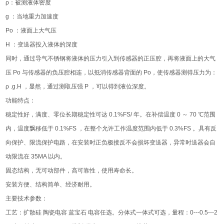
ρ：被测液体密度
g ：当地重力加速度
Po ：液面上大气压
H ：变送器投入液体的深度
同时，通过导气不锈钢将液体的压力引入到传感器的正压腔，再将液面上的大气
压 Po 与传感器的负压腔相连，以抵消传感器背面的 Po，使传感器测得压力为：
ρ .g.H ，显然，通过测取压强 P ，可以得到液位深度。
功能特点：
稳定性好，满度、零位长期稳定性可达 0.1%FS/ 年。在补偿温度 0 ～ 70 ℃范围
内，温度飘移低于 0.1%FS ，在整个允许工作温度范围内低于 0.3%FS 。具有反
向保护、限流保护电路，在安装时正负极接反不会损坏变送器，异常时送器会自
动限流在 35MA 以内。
固态结构，无可动部件，高可靠性，使用寿命长。
安装方便、结构简单、经济耐用。
主要技术参数：
工艺：扩散硅 陶瓷电容 蓝宝石 电容任选。分体式一体式可选，量程：0---0.5---2