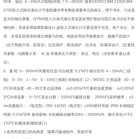
00米，输出: 4---20mA (2线制)供电: 7.5---36VDC 推荐24VDCCBM-2100/CBM-
2700投入式静压液位计可靠防腐并带有陶瓷测量单元的探头，用于净水、污水及
盐水的物位测量。GY500投入分体式液位变送器采用扩散硅压阻芯体,316全不锈
钢结构，壳体采用隔离防爆设计,该投入式液位计主要适用于河流、地下水位、水
库、水塔及容器等的液位测量与控制。电路采用信号隔离放大，截频干扰设计
（抗干扰能力强，防雷击）过压保护，限流保护，抗冲击，防腐等设计。]主要技
术参数：b]测量介质： 水 油 等液体压力类型： 表压、绝压（没有要求 默认表
压）
b、量 程: 0～300m中间量程任选 综合精度: 0.1%FS 输出信号: 4～20mA(二线
制)、0～5V、1～5V、0～10V(三线制) 供电电压: 12～36VDC 介质温度: -30～6
0℃环境温度: -40～85℃零点温漂移： ≤±0.05%FS℃量程温度漂移： ≤±0.05%F
S℃补偿温度： 0~70℃安全过载： 150%FS极限过载： 200%FS采样频率： ≤2
ms负载能力：（电流型）250~1425Ω（电压型）≥2KΩ密封等级: IP68 长期稳定
性能: 0.1%FS/年 振动影响: 在机械振动频率20Hz～1000Hz内，输出变化小于0.
1%FS 机械连接(螺纹接口)
⊙选用美国进口的高精度、隔离式敏感组件，性能可靠