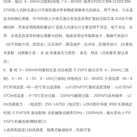
00米，输出: 4---20mA (2线制)供电: 7.5---36VDC 推荐24VDCCBM-2100/CBM-
2700投入式静压液位计可靠防腐并带有陶瓷测量单元的探头，用于净水、污水及
盐水的物位测量。GY500投入分体式液位变送器采用扩散硅压阻芯体,316全不锈
钢结构，壳体采用隔离防爆设计,该投入式液位计主要适用于河流、地下水位、水
库、水塔及容器等的液位测量与控制。电路采用信号隔离放大，截频干扰设计
（抗干扰能力强，防雷击）过压保护，限流保护，抗冲击，防腐等设计。]主要技
术参数：b]测量介质： 水 油 等液体压力类型： 表压、绝压（没有要求 默认表
压）
b、量 程: 0～300m中间量程任选 综合精度: 0.1%FS 输出信号: 4～20mA(二线
制)、0～5V、1～5V、0～10V(三线制) 供电电压: 12～36VDC 介质温度: -30～6
0℃环境温度: -40～85℃零点温漂移： ≤±0.05%FS℃量程温度漂移： ≤±0.05%F
S℃补偿温度： 0~70℃安全过载： 150%FS极限过载： 200%FS采样频率： ≤2
ms负载能力：（电流型）250~1425Ω（电压型）≥2KΩ密封等级: IP68 长期稳定
性能: 0.1%FS/年 振动影响: 在机械振动频率20Hz～1000Hz内，输出变化小于0.
1%FS 机械连接(螺纹接口)
⊙选用美国进口的高精度、隔离式敏感组件，性能可靠