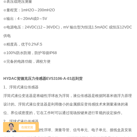
⊙表压或绝压测量
⊙量程宽：1mH2O～200mH2O
⊙输出：4～20mA或0～5V
⊙电源电压：24VDC(12～36VDC)，mV 输出型为恒流1.5mADC 或恒压12VDC
供电
⊙精度高，优于0.2%F.S
⊙100%防水防潮，防护等级IP68
⊙完备的电路功能，调校方便
HYDAC贺德克压力传感器EVS3106-A-03总到货
1、浮筒式液位传感器
浮筒式液位变送器是将磁性浮球改为浮筒，液位传感器是根据阿基米德浮力原理
设计的。浮筒式液位变送器是利用微小的金属膜应变传感技术来测量液体的液
位、界位或密度的，它在工作时可以通过现场按键来进行常规的设定操作。
2、浮球式液位传感器
浮球式液位变送器由磁性浮球、测量导管、信号单元、电子单元、接线盒及安装