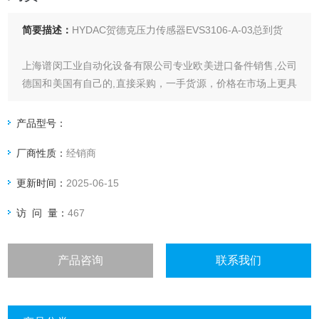
简要描述：
HYDAC贺德克压力传感器EVS3106-A-03总到货
上海谱闵工业自动化设备有限公司专业欧美进口备件销售,公司
德国和美国有自己的,直接采购，一手货源，价格在市场上更具
优势。
产品型号：
价格优: 我们直接从现货拿报价，避开许多中间环节，许多现
厂商性质：
经销商
货给我们提供固定折扣，确保我们给客户惠的价格。
更新时间：
2025-06-15
渠道广: 除了现货，我们跟欧洲许多有直接的业务关系，使我
们可以采购到由于保护而不能报价的品。
访 问 量：
467
产品咨询
联系我们