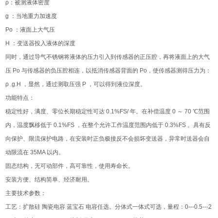
ρ：被测液体密度
g ：当地重力加速度
Po ：液面上大气压
H ：变送器投入液体的深度
同时，通过导气不锈钢将液体的压力引入到传感器的正压腔，再将液面上的大气
压 Po 与传感器的负压腔相连，以抵消传感器背面的 Po，使传感器测得压力为：
ρ .g.H ，显然，通过测取压强 P ，可以得到液位深度。
功能特点：
稳定性好，满度、零位长期稳定性可达 0.1%FS/ 年。在补偿温度 0 ～ 70 ℃范围
内，温度飘移低于 0.1%FS ，在整个允许工作温度范围内低于 0.3%FS 。具有反
向保护、限流保护电路，在安装时正负极接反不会损坏变送器，异常时送器会自
动限流在 35MA 以内。
固态结构，无可动部件，高可靠性，使用寿命长。
安装方便、结构简单、经济耐用。
主要技术参数：
工艺：扩散硅 陶瓷电容 蓝宝石 电容任选。分体式一体式可选，量程：0---0.5---2