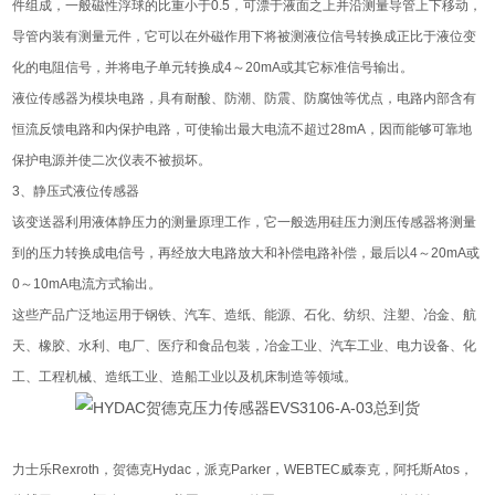
件组成，一般磁性浮球的比重小于0.5，可漂于液面之上并沿测量导管上下移动，
导管内装有测量元件，它可以在外磁作用下将被测液位信号转换成正比于液位变
化的电阻信号，并将电子单元转换成4～20mA或其它标准信号输出。
液位传感器为模块电路，具有耐酸、防潮、防震、防腐蚀等优点，电路内部含有
恒流反馈电路和内保护电路，可使输出最大电流不超过28mA，因而能够可靠地
保护电源并使二次仪表不被损坏。
3、静压式液位传感器
该变送器利用液体静压力的测量原理工作，它一般选用硅压力测压传感器将测量
到的压力转换成电信号，再经放大电路放大和补偿电路补偿，最后以4～20mA或
0～10mA电流方式输出。
这些产品广泛地运用于钢铁、汽车、造纸、能源、石化、纺织、注塑、冶金、航
天、橡胶、水利、电厂、医疗和食品包装，冶金工业、汽车工业、电力设备、化
工、工程机械、造纸工业、造船工业以及机床制造等领域。
力士乐Rexroth，贺德克Hydac，派克Parker，WEBTEC威泰克，阿托斯Atos，