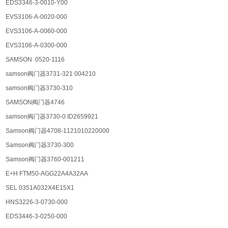
EDS3346-3-0010-Y00
EVS3106-A-0020-000
EVS3106-A-0060-000
EVS3106-A-0300-000
SAMSON 0520-1116
samson阀门器3731-321 004210
samson阀门器3730-310
SAMSON阀门器4746
samson阀门器3730-0 ID2659921
Samson阀门器4708-1121010220000
Samson阀门器3730-300
Samson阀门器3760-001211
E+H FTM50-AGG22A4A32AA
SEL 0351A032X4E15X1
HNS3226-3-0730-000
EDS3446-3-0250-000