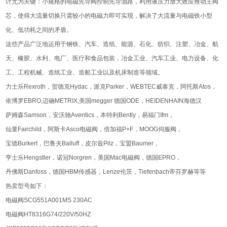
计尤为关键：小规格的电磁先导阀控制先导油路，利用液压力放大效应推动主阀
芯，使得大流量切换只需较小的电磁力即可实现，解决了大流量与电磁铁小型
化、低功耗之间的矛盾。
这些产品广泛地运用于钢铁、汽车、造纸、能源、石化、纺织、注塑、冶金、航
天、橡胶、水利、电厂、医疗和食品包装，冶金工业、汽车工业、电力设备、化
工、工程机械、造纸工业、造船工业以及机床制造等领域。
力士乐Rexroth，贺德克Hydac，派克Parker，WEBTEC威泰克，阿托斯Atos，
依博罗EBRO,迈确METRIX,美国megger 德国ODE，HEIDENHAIN海德汉
萨姆森Samson，安沃驰Aventics，本特利Bently，易福门Ifm，
仙童Fairchild，阿斯卡Asco电磁阀，倍加福P+F，MOOG伺服阀，
宝德Burkert，巴鲁夫Balluff，皮尔兹Pilz，宝盟Baumer，
亨士乐Hengstler，诺冠Norgren，美国Mac电磁阀，德国EPRO，
丹佛斯Danfoss，德国HBM传感器，Lenze伦茨，Tiefenbach帝芬罗赫等等
热卖型号如下：
电磁阀SCG551A001MS 230AC
电磁阀HT8316G74/220V/50HZ