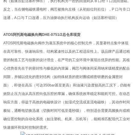
构（如液压缸活塞杆伸出），执行机构另一腔的回油则从 B 口经 T 口流回油箱。
反之，当右侧电磁铁通电时，阀芯被推向左移（从初始位到右位），P 口与 B 口
连通，A 口与 T 口连通，压力油驱动执行机构反向运动（如活塞杆缩回）
ATOS阿托斯电磁换向阀DHE-0751/2总仓库现货
ATOS阿托斯电磁换向阀作为液压系统中的核心控制元件，其显著特点集中体现
在高可靠性、快速响应性、结构紧凑性以及的工程适应性上。该品牌产品通过精
密的制造工艺与创新的设计理念，在严苛的工业环境中展现出优异的性能。其核
心优势首先在于的密封性与极低的内泄漏，阀芯与阀体间采用纳米级精度的配合
间隙，并辅以优化的密封结构（如特殊材质的密封圈或精密研磨的金属密封
面），即使在高压（可达350bar甚至更高）和油液污染度较高的工况下，仍能有
效防止压力油从高压腔向低压腔的窜漏，确保系统效率稳定和能耗可控。在动态
响应方面，得益于高效的电磁铁设计（如湿式交流或直流电磁铁），其动作时间
极短，通断电切换迅速（切换时间可低至毫秒级），特别适合需要高频换向或精
确位置控制的自动化系统（如注塑机、机床、压机等），能精准匹配现代工业对
快速循环和实时控制的需求。