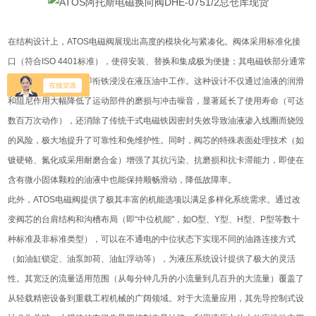
在结构设计上，ATOS电磁阀展现出高度的模块化与紧凑化。阀体采用标准化接
口（符合ISO 4401标准），使得安装、替换和集成极为便捷；其电磁铁部分通常
采用湿式衔铁结构，即衔铁浸没在液压油中工作。这种设计不仅通过油液的润滑
和阻尼作用大幅降低了运动部件的磨损与冲击噪音，显著延长了使用寿命（可达
数百万次动作），还消除了传统干式电磁铁因密封失效导致油液渗入线圈而烧毁
的风险，极大地提升了可靠性和免维护性。同时，阀芯的特殊表面处理技术（如
镀硬铬、氮化或采用耐磨合金）增强了其抗污染、抗磨损和抗卡滞能力，即使在
含有微小固体颗粒的油液中也能保持顺畅滑动，降低故障率。
此外，ATOS电磁阀提供了极其丰富的机能选项以满足多样化系统需求。通过改
变阀芯的台肩结构和沟槽布局（即“中位机能"，如O型、Y型、H型、P型等数十
种标准及非标准类型），可以在不通电的中位状态下实现不同的油路连接方式
（如油缸锁定、油泵卸荷、油缸浮动等），为液压系统设计提供了极大的灵活
性。其宽泛的流量适用范围（从每分钟几升的小流量到几百升的大流量）覆盖了
从轻载精密设备到重载工程机械的广阔领域。对于大流量应用，其先导控制式设