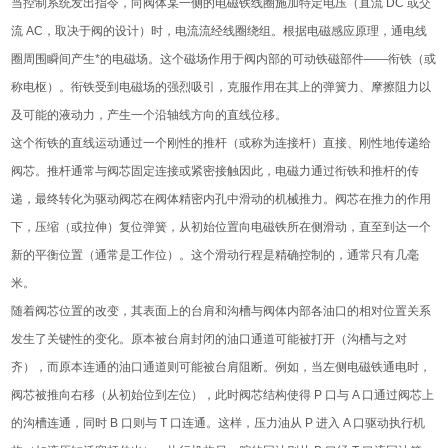
当控制系统发出指令，向阀体某一侧的电磁铁线圈施加特定电压（直流 DC 或交
流 AC，取决于阀的设计）时，电流流经线圈绕组。根据电磁感应原理，通电线
圈周围瞬间产生*的电磁场。这个磁场作用于阀内部的可动铁磁部件——衔铁（或
称电枢）。衔铁受到电磁场的强烈吸引，克服作用在其上的弹簧力、摩擦阻力以
及可能的液动力，产生一个沿轴线方向的直线位移。
这个衔铁的直线运动通过一个刚性的推杆（或称为连接杆）直接、刚性地传递给
阀芯。推杆通常与阀芯固定连接或紧密接触因此，电磁力通过衔铁和推杆的传
递，最终转化为驱动阀芯在阀体精密内孔中滑动的机械推力。阀芯在推力的作用
下，压缩（或拉伸）复位弹簧，从初始位置向电磁铁所在侧滑动，直至到达一个
新的平衡位置（通常是工作位）。这个滑动行程是精确控制的，通常只有几毫
米。
随着阀芯位置的改变，其表面上的台肩和沟槽与阀体内部各油口的相对位置关系
发生了关键性的变化。原本被台肩封闭的油口通道可能被打开（沟槽与之对
齐），而原本连通的油口通道则可能被台肩阻断。例如，当左侧电磁铁通电时，
阀芯被推向右移（从初始位到左位），此时阀芯结构使得 P 口与 A 口通过阀芯上
的沟槽连通，同时 B 口则与 T 口连通。这样，压力油从 P 进入 A 口驱动执行机