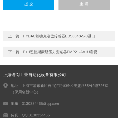
上一篇：
HYDAC贺德克液位传感器EDS3348-5-0进口
下一篇：
E+H恩德斯豪斯压力变送器PMP21-AA1U发货
上海谱闵工业自动化设备有限公司
地址：上海市浦东新区自由贸易试验区美盛路55号2幢726室
（保周创新中心）
邮箱：3130334465@qq.com
传真：QQ:3130334465