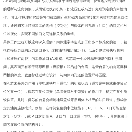
ATOS阿托斯电磁换向阀的核心功能在于通过电信号精确、快速地控制液压油路
的通断与流向切换，从而驱动执行机构（如液压缸或马达）完成预定的方向性动
作。 其工作原理的实质是将电磁线圈产生的磁力高效地转化为阀芯的精确直线位
移，通过阀芯上精密加工的沟槽（控制边）与阀体内部孔道（油口）的特定相对
位置变化，实现不同油口之间连接关系的重组。
具体工作过程可以这样深入理解：阀体通常铸造或加工出多个标准化的油口，包
括连接压力源的压力油口 (P)、连接油箱的回油口 (T)、以及分别连接执行机构
（如液压缸两腔）的工作油口 (A 和 B)。阀芯是一个经过精密研磨的圆柱形滑
阀，其表面开有若干环形凹槽（容腔槽）和凸起的台肩。这些台肩的轴向宽度和
凹槽的深度、宽度都经过精心设计，与阀体内孔道的位置严格匹配。
在阀芯未受外力作用（即电磁铁均不通电）的初始状态（通常是中位或由弹簧定
位的某一位），阀芯在复位弹簧（单弹簧或对中弹簧）的作用下，稳定在某个预
设位置。此时，阀芯的台肩会精确地遮盖或开启阀体上相应的油口通道，形成特
定的油路连接模式。例如，在弹簧复位的中位机能下，P、T、A、B 口可能全部
封闭（O型），或 P 口封闭而 A、B 口与 T 口连通（Y型、H型等），具体取决于
阀芯在该位置的结构设计。