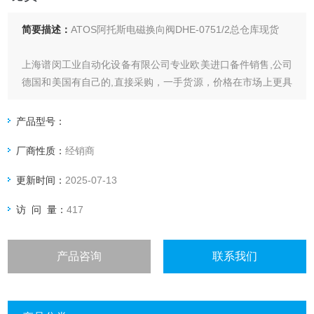
简要描述：
ATOS阿托斯电磁换向阀DHE-0751/2总仓库现货
上海谱闵工业自动化设备有限公司专业欧美进口备件销售,公司
德国和美国有自己的,直接采购，一手货源，价格在市场上更具
优势。
产品型号：
价格优: 我们直接从现货拿报价，避开许多中间环节，许多现
厂商性质：
经销商
货给我们提供固定折扣，确保我们给客户惠的价格。
更新时间：
2025-07-13
渠道广: 除了现货，我们跟欧洲许多有直接的业务关系，使我
们可以采购到由于保护而不能报价的品。
访 问 量：
417
产品咨询
联系我们