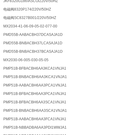
JKF8320G186\ASCO/220V/50HZ
电磁阀8320P174/220V/50HZ
电磁阀SC8327B001/220V/50HZ
MX2034-41-06-09-05-02-077-00
PMD55B-AABACBH37DCASAJA1D
PMD55B-BNBACBH37LCASAJA1D
PMD55B-BNBACBH37BCASAJA1D
MX2030-06-005-030-05-05
PMP51B-BFBACBH6AA3KCA1VNJA1
PMP51B-BNBACBH6AA3KCA1VNJA1
PMP51B-AABACBH6AA3PCA1VNJA1
PMP51B-BFBACBH6AA3PCA1VNJA1
PMP51B-BFBACBH6AA3SCA1VNJA1
PMP51B-BNBACBH6AA3SCA1VNJA1
PMP51B-AABACBH6AA3FCA1VNJA1
PMP51B-NBBADBA6AA3PDI1WWJA1