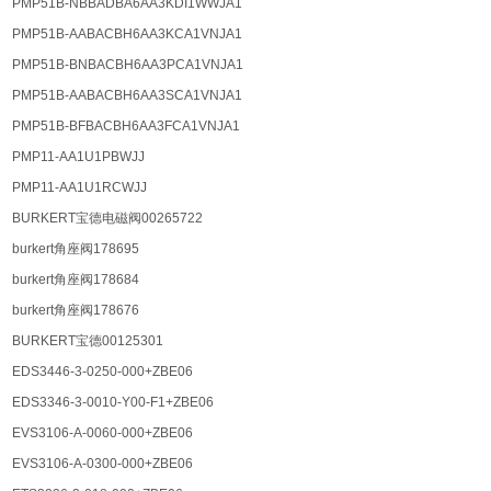
PMP51B-NBBADBA6AA3KDI1WWJA1
PMP51B-AABACBH6AA3KCA1VNJA1
PMP51B-BNBACBH6AA3PCA1VNJA1
PMP51B-AABACBH6AA3SCA1VNJA1
PMP51B-BFBACBH6AA3FCA1VNJA1
PMP11-AA1U1PBWJJ
PMP11-AA1U1RCWJJ
BURKERT宝德电磁阀00265722
burkert角座阀178695
burkert角座阀178684
burkert角座阀178676
BURKERT宝德00125301
EDS3446-3-0250-000+ZBE06
EDS3346-3-0010-Y00-F1+ZBE06
EVS3106-A-0060-000+ZBE06
EVS3106-A-0300-000+ZBE06