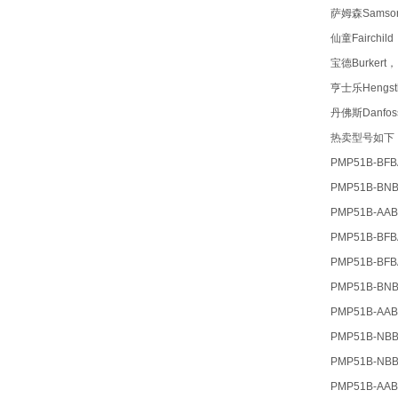
萨姆森Samso
仙童Fairch
宝德Burkert
亨士乐Hengs
丹佛斯Danfo
热卖型号如
PMP51B-BF
PMP51B-BN
PMP51B-AA
PMP51B-BF
PMP51B-BF
PMP51B-BN
PMP51B-AA
PMP51B-NB
PMP51B-NB
PMP51B-AA