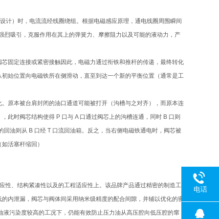
阀的设计）时，电流流经线圈绕组。根据电磁感应原理，通电线圈周围瞬间
强烈吸引，克服作用在其上的弹簧力、摩擦阻力以及可能的液动力，产
阀芯固定连接或紧密接触因此，电磁力通过衔铁和推杆的传递，最终转化
从初始位置向电磁铁所在侧滑动，直至到达一个新的平衡位置（通常是工
化。原本被台肩封闭的油口通道可能被打开（沟槽与之对齐），而原本连
时阀芯结构使得 P 口与 A 口通过阀芯上的沟槽连通，同时 B 口则
的回油则从 B 口经 T 口流回油箱。反之，当右侧电磁铁通电时，阀芯被
动（如活塞杆缩回）
响应性、结构紧凑性以及的工程适应性上。该品牌产品通过精密的制造工
电话
低的内泄漏，阀芯与阀体间采用纳米级精度的配合间隙，并辅以优化的密
和油液污染度较高的工况下，仍能有效防止压力油从高压腔向低压腔的窜