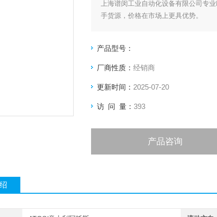
上海谱闵工业自动化设备有限公司专业
手货源，价格在市场上更具优势。
价格优: 我们直接从现货拿报价，避
产品型号：
客户惠的价格。
厂商性质：
经销商
渠道广: 除了现货，我们跟欧洲许多
更新时间：
2025-07-20
品。
访 问 量：
393
产品咨询
绍