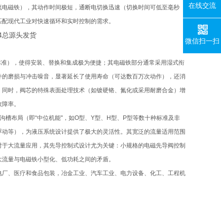
在线交流
流电磁铁），其动作时间极短，通断电切换迅速（切换时间可低至毫秒
匹配现代工业对快速循环和实时控制的需求。
微信扫一扫
01标准），使得安装、替换和集成极为便捷；其电磁铁部分通常采用湿式衔
件的磨损与冲击噪音，显著延长了使用寿命（可达数百万次动作），还消
。同时，阀芯的特殊表面处理技术（如镀硬铬、氮化或采用耐磨合金）增
故障率。
沟槽布局（即“中位机能"，如O型、Y型、H型、P型等数十种标准及非
浮动等），为液压系统设计提供了极大的灵活性。其宽泛的流量适用范围
对于大流量应用，其先导控制式设计尤为关键：小规格的电磁先导阀控制
大流量与电磁铁小型化、低功耗之间的矛盾。
电厂、医疗和食品包装，冶金工业、汽车工业、电力设备、化工、工程机