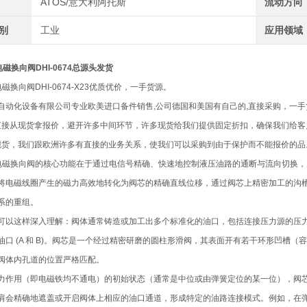
ATOS/意大利阿托斯
流动方向
类别
工业
应用领域
电磁换向阀DHI-0674总源头发货
电磁换向阀DHI-0674-X23优质优价，一手货源。
自动化设备有限公司专业欧美进口备件销售,公司德国和美国有自己的,直接采购，一
们直接从现货拿报价，避开许多中间环节，许多现货给我们提供固定折扣，确保我们给
了现货，我们跟欧洲许多有直接的业务关系，使我们可以采购到由于保护而不能报价的品
斯电磁换向阀的核心功能在于通过电信号精确、快速地控制液压油路的通断与流向切换
将电磁线圈产生的磁力高效地转化为阀芯的精确直线位移，通过阀芯上精密加工的沟
系的重组。
可以这样深入理解：阀体通常铸造或加工出多个标准化的油口，包括连接压力源的压力油口
油口 (A 和 B)。阀芯是一个经过精密研磨的圆柱形滑阀，其表面开有若干环形凹槽
阀体内孔道的位置严格匹配。
力作用（即电磁铁均不通电）的初始状态（通常是中位或由弹簧定位的某一位），阀
肩会精确地遮盖或开启阀体上相应的油口通道，形成特定的油路连接模式。例如，在弹簧复