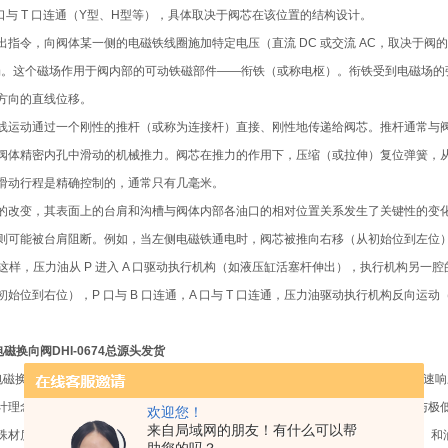
 口与 T 口连通（Y型、H型等），具体取决于阀芯在该位置的结构设计。
出指令，向阀体某一侧的电磁铁线圈施加特定电压（直流 DC 或交流 AC，取决于
场。这个磁场作用于阀内部的可动铁磁部件——衔铁（或称电枢）。衔铁受到电磁场的
方向的直线位移。
线运动通过一个刚性的推杆（或称为连接杆）直接、刚性地传递给阀芯。推杆通常与
阀体精密内孔中滑动的机械推力。阀芯在推力的作用下，压缩（或拉伸）复位弹簧，
滑动行程是精确控制的，通常只有几毫米。
的改变，其表面上的台肩和沟槽与阀体内部各油口的相对位置关系发生了关键性的变
则可能被台肩阻断。例如，当左侧电磁铁通电时，阀芯被推向右移（从初始位到左位），此
。这样，压力油从 P 进入 A 口驱动执行机构（如液压缸活塞杆伸出），执行机构另一腔
始位到右位），P 口与 B 口连通，A 口与 T 口连通，压力油驱动执行机构反向运
电磁换向阀DHI-0674总源头发货
斯电磁换向阀作为液压系统中的核心控制元件，其显著特点集中体现在高可靠性、快速
计理念，在严苛的工业环境中展现出优异的性能。其核心优势首先在于的密封性与极
欢迎您！
来自局域网的朋友！有什么可以帮
殊材质的密封圈或精密研磨的金属密封面），即使在高压（可达350bar甚至更高）