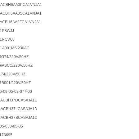
BACBH6AA3PCA1VNJA1
BACBH6AA3SCA1VNJA1
BACBH6AA3FCA1VNJA1
1PBWJJ
U1RCWJJ
A001MS 230AC
G74/220V/50HZ
6\ASCO/220V/50HZ
4/220V/50HZ
B001/220V/50HZ
6-09-05-02-077-00
BACBH37DCASAJA1D
BACBH37LCASAJA1D
BACBH37BCASAJA1D
05-030-05-05
178695