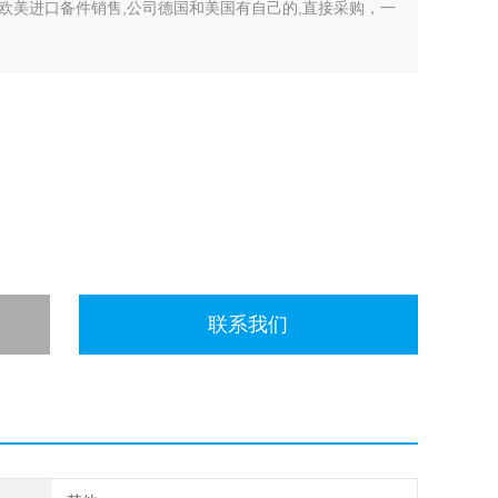
欧美进口备件销售,公司德国和美国有自己的,直接采购，一
开许多中间环节，许多现货给我们提供固定折扣，确保我们给
有直接的业务关系，使我们可以采购到由于保护而不能报价的
联系我们