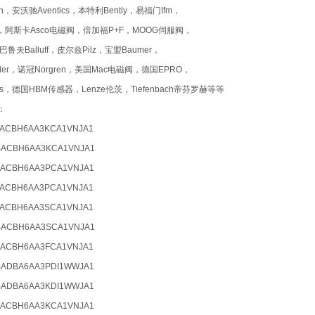
n，安沃驰Aventics，本特利Bently，易福门Ifm，
ild，阿斯卡Asco电磁阀，倍加福P+F，MOOG伺服阀，
，巴鲁夫Balluff，皮尔兹Pilz，宝盟Baumer，
tler，诺冠Norgren，美国Mac电磁阀，德国EPRO，
ss，德国HBM传感器，Lenze伦茨，Tiefenbach帝芬罗赫等等
下：
BACBH6AA3KCA1VNJA1
BACBH6AA3KCA1VNJA1
BACBH6AA3PCA1VNJA1
BACBH6AA3PCA1VNJA1
BACBH6AA3SCA1VNJA1
BACBH6AA3SCA1VNJA1
BACBH6AA3FCA1VNJA1
BADBA6AA3PDI1WWJA1
BADBA6AA3KDI1WWJA1
BACBH6AA3KCA1VNJA1