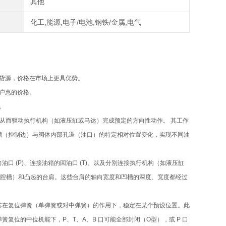
其他
化工,能源,电子/电池,钢铁/金属,电气
手货源，价格在市场上更具优势。
客户惠的价格。
。
，从而驱动执行机构（如液压缸或马达）完成预定的方向性动作。 其工作
槽（控制边）与阀体内部孔道（油口）的特定相对位置变化，实现不同油
 (P)、连接油箱的回油口 (T)、以及分别连接执行机构（如液压缸
（容腔槽）和凸起的台肩。这些台肩的轴向宽度和凹槽的深度、宽度都经过
芯在复位弹簧（单弹簧或对中弹簧）的作用下，稳定在某个预设位置。此
位的中位机能下，P、T、A、B 口可能全部封闭（O型），或 P 口