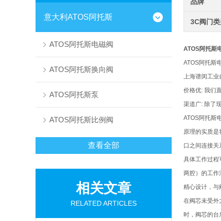
品牌
意大利ATOS阿托斯
3C阀门
ATOS阿托斯电磁阀
ATOS阿托斯
ATOS阿托斯
ATOS阿托斯换向阀
上海谱闵工业
价格优: 我
ATOS阿托斯泵
渠道广: 除
ATOS阿托
ATOS阿托斯比例阀
原理的实质是
查看全部
口之间连接关
具体工作过程
两腔）的工作
相关文章
精心设计，与
在阀芯未受外
RELATED ARTICLES
时，阀芯的台