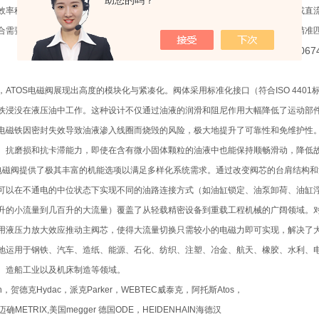
助您的吗？
效率稳定和能耗可控。在动态响应方面，得益于高效的电磁铁设计（如湿式交流或直
合需要高频换向或精确位置控制的自动化系统（如注塑机、机床、压机等），能精准
，ATOS电磁阀展现出高度的模块化与紧凑化。阀体采用标准化接口（符合ISO 44
铁浸没在液压油中工作。这种设计不仅通过油液的润滑和阻尼作用大幅降低了运动部
电磁铁因密封失效导致油液渗入线圈而烧毁的风险，极大地提升了可靠性和免维护性
、抗磨损和抗卡滞能力，即使在含有微小固体颗粒的油液中也能保持顺畅滑动，降低
S电磁阀提供了极其丰富的机能选项以满足多样化系统需求。通过改变阀芯的台肩结构和
可以在不通电的中位状态下实现不同的油路连接方式（如油缸锁定、油泵卸荷、油缸
升的小流量到几百升的大流量）覆盖了从轻载精密设备到重载工程机械的广阔领域。
用液压力放大效应推动主阀芯，使得大流量切换只需较小的电磁力即可实现，解决了
地运用于钢铁、汽车、造纸、能源、石化、纺织、注塑、冶金、航天、橡胶、水利、
、造船工业以及机床制造等领域。
th，贺德克Hydac，派克Parker，WEBTEC威泰克，阿托斯Atos，
迈确METRIX,美国megger 德国ODE，HEIDENHAIN海德汉