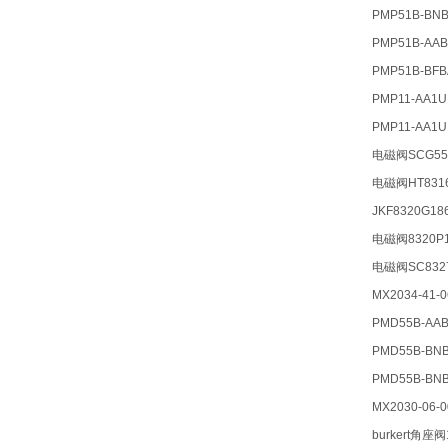
PMP51B-BN
PMP51B-AA
PMP51B-BF
PMP11-AA1U
PMP11-AA1
电磁阀SCG551
电磁阀HT8316
JKF8320G18
电磁阀8320P17
电磁阀SC8327
MX2034-41-0
PMD55B-AA
PMD55B-BN
PMD55B-BN
MX2030-06-0
burkert角座阀