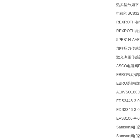
热卖型号如下
电磁阀SC8327
REXROTH液控
REXROTH调速
5PBB1H-AA
加往压力传感器
激光测距传感器
ASCO电磁阀E
EBRO气动蝶阀Z
EBRO涡轮蝶阀
A10VSO180D
EDS3446-3-
EDS3346-3-0
EVS3106-A-
Samson阀门器
Samson阀门器