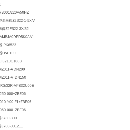
：
B001/220V/50HZ
单向阀Z2S22-1-5X/V
阀Z2FS22-3X/S2
EAMBJA0DED5K0AA1
-PK6523
O5D100
F8210G106B
011-A DN200
Z011-A DN150
RS/32R-VPB32U00E
0250-000+ZBE06
010-Y00-F1+ZBE06
0060-000+ZBE06
3730-300
3760-001211