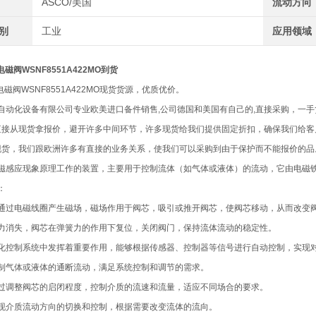
ASCO/美国
流动方向
类别
工业
应用领域
磁阀WSNF8551A422MO到货
电磁阀WSNF8551A422MO现货货源，优质优价。
自动化设备有限公司专业欧美进口备件销售,公司德国和美国有自己的,直接采购，一
们直接从现货拿报价，避开许多中间环节，许多现货给我们提供固定折扣，确保我们给
了现货，我们跟欧洲许多有直接的业务关系，使我们可以采购到由于保护而不能报价的品
磁感应现象原理工作的装置，主要用于控制流体（如气体或液体）的流动，它由电磁
：
通过电磁线圈产生磁场，磁场作用于阀芯，吸引或推开阀芯，使阀芯移动，从而改变
力消失，阀芯在弹簧力的作用下复位，关闭阀门，保持流体流动的稳定性。
化控制系统中发挥着重要作用，能够根据传感器、控制器等信号进行自动控制，实现
制气体或液体的通断流动，满足系统控制和调节的需求。
过调整阀芯的启闭程度，控制介质的流速和流量，适应不同场合的要求。
现介质流动方向的切换和控制，根据需要改变流体的流向。