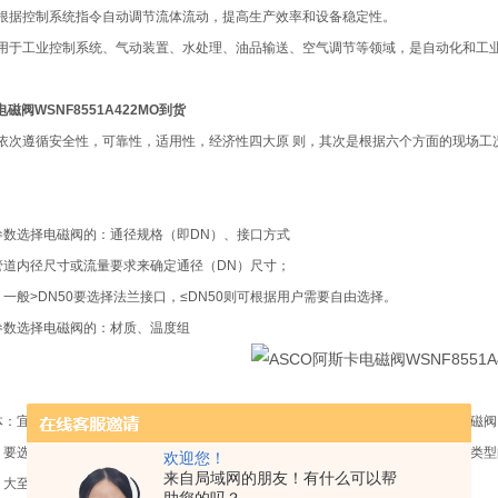
根据控制系统指令自动调节流体流动，提高生产效率和设备稳定性。
用于工业控制系统、气动装置、水处理、油品输送、空气调节等领域，是自动化和工
磁阀WSNF8551A422MO到货
依次遵循安全性，可靠性，适用性，经济性四大原 则，其次是根据六个方面的现场工
。
参数选择电磁阀的：通径规格（即DN）、接口方式
管道内径尺寸或流量要求来确定通径（DN）尺寸；
一般>DN50要选择法兰接口，≤DN50则可根据用户需要自由选择。
参数选择电磁阀的：材质、温度组
体：宜选用耐腐蚀电磁阀和全不锈钢；食用超净流体：宜选用食品级不锈钢材质电磁阀
：要选择采用耐高温的电工材料和密封材料制造的电磁阀，而且要选择活塞式结构类型
欢迎您！
来自局域网的朋友！有什么可以帮
：大至有气态，液态或混合状态，特别是口径大于DN25时一定要区分开来；