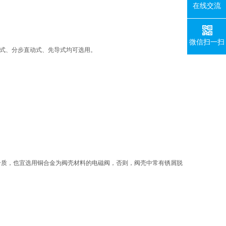
在线交流
微信扫一扫
动式、分步直动式、先导式均可选用。
介质，也宜选用铜合金为阀壳材料的电磁阀，否则，阀壳中常有锈屑脱