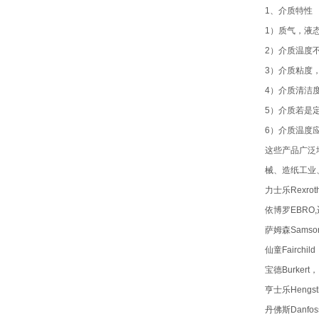
1、介质特性
1）质气，液
2）介质温度
3）介质粘度
4）介质清洁
5）介质若是
6）介质温度
这些产品广泛
械、造纸工业
力士乐Rexro
依博罗EBRO,
萨姆森Samso
仙童Fairch
宝德Burkert
亨士乐Hengs
丹佛斯Danfo