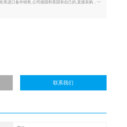
欧美进口备件销售,公司德国和美国有自己的,直接采购，一
开许多中间环节，许多现货给我们提供固定折扣，确保我们给
有直接的业务关系，使我们可以采购到由于保护而不能报价的
联系我们