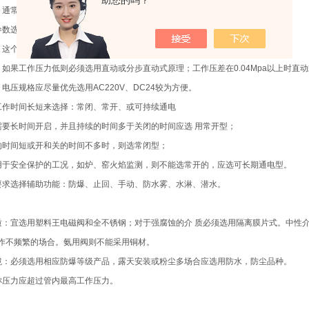
助您的吗？
：通常在50cSt以下可任意选择，若超过此值，则要选用高粘度电磁阀。
参数选择电磁阀的：原理和结构品种
：这个参数与其它通用阀门的含义是一样的，是根据管道公称压力来定；
：如果工作压力低则必须选用直动或分步直动式原理；工作压差在0.04Mpa以上时直
电压规格应尽量优先选用AC220V、DC24较为方便。
工作时间长短来选择：常闭、常开、或可持续通电
需要长时间开启，并且持续的时间多于关闭的时间应选 用常开型；
的时间短或开和关的时间不多时，则选常闭型；
用于安全保护的工况，如炉、窑火焰监测，则不能选常开的，应选可长期通电型。
要求选择辅助功能：防爆、止回、手动、防水雾、水淋、潜水。
质：宜选用塑料王电磁阀和全不锈钢；对于强腐蚀的介 质必须选用隔离膜片式。中性
作不频繁的场合。氨用阀则不能采用铜材。
境：必须选用相应防爆等级产品，露天安装或粉尘多场合应选用防水，防尘品种。
称压力应超过管内最高工作压力。