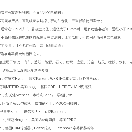
态或混合状态分别选用不同品种的电磁阀；
不同规格产品，否则线圈会烧掉，密封件老化，严重影响使用寿命；
，通常在50cSt以下。若超过此值，通径大于15mm时，用多功能电磁阀；通径小于1
度不高时都应在电磁阀前配装反冲过滤阀，压力低时，可选用直动膜片式电磁阀；
定向流通，且不允许倒流，需用双向流通；
应选在电磁阀允许范围之内。
地运用于钢铁、汽车、造纸、能源、石化、纺织、注塑、冶金、航天、橡胶、水利、
、造船工业以及机床制造等领域。
th，贺德克Hydac，派克Parker，WEBTEC威泰克，阿托斯Atos，
迈确METRIX,美国megger 德国ODE，HEIDENHAIN海德汉
n，安沃驰Aventics，本特利Bently，易福门Ifm，
ild，阿斯卡Asco电磁阀，倍加福P+F，MOOG伺服阀，
，巴鲁夫Balluff，皮尔兹Pilz，宝盟Baumer，
tler，诺冠Norgren，美国Mac电磁阀，德国EPRO，
ss，德国HBM传感器，Lenze伦茨，Tiefenbach帝芬罗赫等等