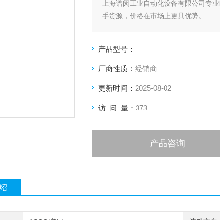
上海谱闵工业自动化设备有限公司专业
手货源，价格在市场上更具优势。
价格优: 我们直接从现货拿报价，避
产品型号：
客户惠的价格。
厂商性质：
经销商
渠道广: 除了现货，我们跟欧洲许多
更新时间：
2025-08-02
品。
访 问 量：
373
产品咨询
绍