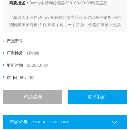
简要描述：
Bently本特利传感器330103-00-03欧美正品
上海谱闵工业自动化设备有限公司专业欧美进口备件销售,公司
德国和美国有自己的,直接采购，一手货源，价格在市场上更具
优势。
产品型号：
价格优: 我们直接从现货拿报价，避开许多中间环节，许多现
厂商性质：
经销商
货给我们提供固定折扣，确保我们给客户惠的价格。
更新时间：
2025-10-04
渠道广: 除了现货，我们跟欧洲许多有直接的业务关系，使我
们可以采购到由于保护而不能报价的品
访 问 量：
263
产品咨询
联系我们
产品分类
PRODUCT CATEGORY