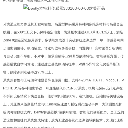
P67防护等级，耐受高压水冲洗与化学腐蚀。
环境适应能力体现其工程可靠性。高温型探头采用特种陶瓷绝缘材料与高温合金
线圈，在538℃工况下仍保持稳定输出；防爆版本通过ATEX和IECEx认证，满足
Zone 0危险区域使用要求。多功能集成设计突破传统监测边界：单一传感器可同
步输出轴位移、振动幅度、转速相位等多维参数，内置的FFT实时频谱分析功能
可自动识别不平衡、不对中、轴承磨损等12种典型故障特征。智能诊断方面，传
感器搭载自学习算法，通过建立基线振动特征库，对微小异常变化实现早期预
警，故障识别准确率达95%以上。
系统兼容性与工程便利性显著降低使用门槛。支持4-20mA+HART、Modbus、P
ROFIBUS等多种输出协议，可直接接入DCS/PLC系统；模块化探头设计允许在
不拆卸设备情况下快速更换，维护时间缩短80%。在汽轮机、压缩机等关键设备
上，其亚微米级测量精度与0.1ms响应速度可捕捉瞬态振动事件，为预测性维护
提供可靠数据支撑。Bently传感器以*级的可靠性、智能化的诊断能力、全工况的
适应性和便捷的系统集成特性，成为工业设备状态监测领域的技术，为现代现货