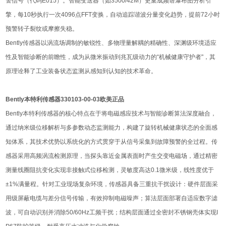
警信号（代码E015）。智能变送器（如3500/42M）更集成频谱瀑布图分析引
擎，每10秒执行一次4096点FFT变换，自动追踪谐波分量变化趋势，提前72小时
预警转子裂纹或摩擦失稳。
Bently传感器以涡流场调制的敏锐性、多物理量解耦的精确性、深渊级环境适应
性及智能诊断的前瞻性，成为从微米振动到兆瓦级动力的“机械健康守护者"，其
原理诠释了工业装备状态监测从感知到认知的技术革命。
Bently本特利传感器330103-00-03欧美正品
Bently本特利传感器的核心特点在于将电磁感应技术与智能诊断算法深度融合，
通过纳米级位移解析与多参数动态监测能力，构建了旋转机械健康状态的全面感
知体系，其技术优势以系统化的方式贯穿于从信号采集到故障预警的全过程。传
感器采用高频涡流检测原理，当探头靠近金属表面时产生交变电磁场，通过精密
测量线圈阻抗变化实现非接触式位移检测，灵敏度高达0.1微米级，线性度优于
±1%满量程。针对工业现场复杂环境，传感器具备三重抗干扰设计：硬件层面采
用级屏蔽电缆与差分信号传输，有效抑制电磁噪声；算法层面部署自适应数字滤
波，可自动识别并消除50/60Hz工频干扰；结构层面通过全密封不锈钢壳体实现I