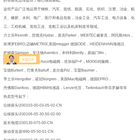
的智能化运维提供了核心感知基础。
这些产品广泛地运用于钢铁、汽车、造纸、能源、石化、纺织、注塑、冶金、航
天、橡胶、水利、电厂、医疗和食品包装，冶金工业、汽车工业、电力设备、化
工、工程机械、造纸工业、造船工业以及机床制造等领域。
力士乐Rexroth，贺德克Hydac，派克Parker，WEBTEC威泰克，阿托斯Atos，
依博罗EBRO,迈确METRIX,美国megger 德国ODE，HEIDENHAIN海德汉
萨姆森Samson，安沃驰Aventics，本特利Bently，易福门Ifm，
仙童Fairchild，阿斯卡Asco电磁阀，倍加福P+F，MOOG伺服阀，
宝德Burkert，巴鲁夫Balluff，皮尔兹Pilz，宝盟Baumer，
亨士乐Hengstler，诺冠Norgren，美国Mac电磁阀，德国EPRO，
丹佛斯Danfoss，德国HBM传感器，Lenze伦茨，Tiefenbach帝芬罗赫等等
热卖型号如下：
位移探头\330103-00-03-05-02-CN
位移探头\330106-05-30-50-02-00
延长电缆\330130-075-00-CN
振动变送器\990-05-50-01-CN