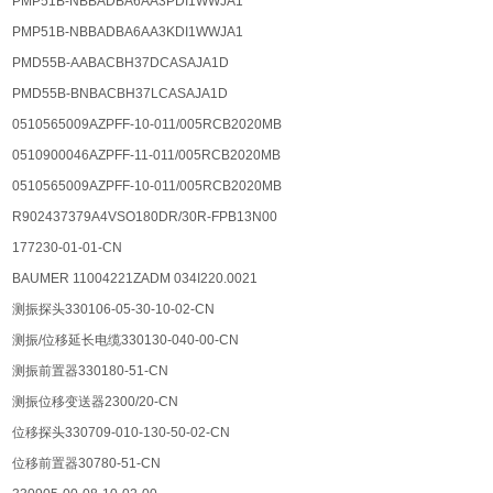
PMP51B-NBBADBA6AA3PDI1WWJA1
PMP51B-NBBADBA6AA3KDI1WWJA1
PMD55B-AABACBH37DCASAJA1D
PMD55B-BNBACBH37LCASAJA1D
0510565009AZPFF-10-011/005RCB2020MB
0510900046AZPFF-11-011/005RCB2020MB
0510565009AZPFF-10-011/005RCB2020MB
R902437379A4VSO180DR/30R-FPB13N00
177230-01-01-CN
BAUMER 11004221ZADM 034I220.0021
测振探头330106-05-30-10-02-CN
测振/位移延长电缆330130-040-00-CN
测振前置器330180-51-CN
测振位移变送器2300/20-CN
位移探头330709-010-130-50-02-CN
位移前置器30780-51-CN