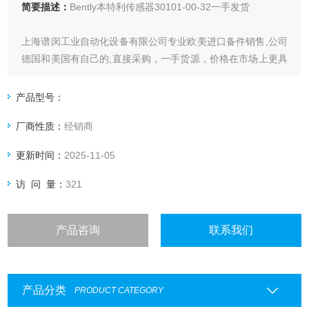
简要描述：
Bently本特利传感器30101-00-32一手发货
上海谱闵工业自动化设备有限公司专业欧美进口备件销售,公司
德国和美国有自己的,直接采购，一手货源，价格在市场上更具
优势。
产品型号：
价格优: 我们直接从现货拿报价，避开许多中间环节，许多现
厂商性质：
经销商
货给我们提供固定折扣，确保我们给客户惠的价格。
更新时间：
2025-11-05
渠道广: 除了现货，我们跟欧洲许多有直接的业务关系，使我
们可以采购到由于保护而不能报价的品。
访 问 量：
321
产品咨询
联系我们
产品分类
PRODUCT CATEGORY