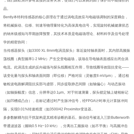
，我们跟欧洲许多有直接的业务关系，使我们可以采购到由于保护而不能报价的
品。
Bently本特利传感器的核心原理在于通过涡电流效应与电磁场调制的深度耦合，
将机械振动、位移、转速等物理量转化为高保真电信号，实现旋转机械健康状态
的纳米级感知与早期故障预警，其技术本质是电磁场理论、材料科学及信号处理
学的精密协同：
当传感器探头（如3300 XL 8mm电涡流探头）靠近旋转轴表面时，其内部高频振
荡线圈（典型频率1-2 MHz）产生交变电磁场，该场在导电轴表面感应出闭合涡
电流。此涡流生成的反向磁场与探头线圈相互作用，导致线圈等效阻抗变化——
该变化量与探头和轴表面间隙（即位移）严格对应（灵敏度8 mV/μm）。通过相
敏检波电路解调阻抗实部与虚部，同步提取静态间隙（如轴偏心）与动态振动
（如轴振幅度）信息，分辨率达0.1μm。对于转速测量，探头锁定轴上键相标记
（如凹槽或凸台），在标记通过时产生脉冲信号，经FPGA计时单元计算脉冲间
隔，实现0.01%转速精度（如3500/42 Proximitor变送器。
多参数解耦与抗干扰架构是其精准诊断的基石。振动信号被送入三阶Butterworth
带通滤波器（频响0.5 Hz~10 kHz），分离出工频振动（如不平衡）与高频冲击