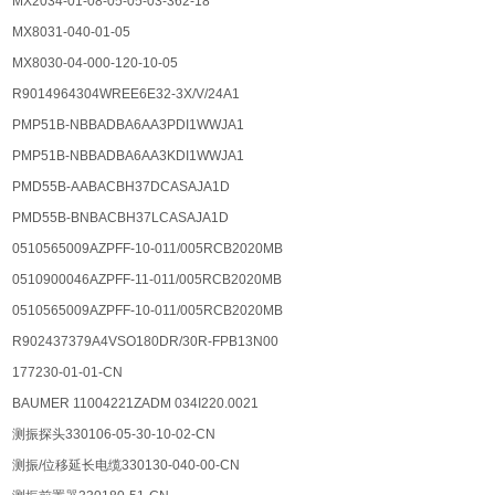
MX2034-01-08-05-05-03-362-18
MX8031-040-01-05
MX8030-04-000-120-10-05
R9014964304WREE6E32-3X/V/24A1
PMP51B-NBBADBA6AA3PDI1WWJA1
PMP51B-NBBADBA6AA3KDI1WWJA1
PMD55B-AABACBH37DCASAJA1D
PMD55B-BNBACBH37LCASAJA1D
0510565009AZPFF-10-011/005RCB2020MB
0510900046AZPFF-11-011/005RCB2020MB
0510565009AZPFF-10-011/005RCB2020MB
R902437379A4VSO180DR/30R-FPB13N00
177230-01-01-CN
BAUMER 11004221ZADM 034I220.0021
测振探头330106-05-30-10-02-CN
测振/位移延长电缆330130-040-00-CN