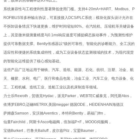
警，故障识别准确率达95%以上。
系统兼容性与工程便利性显著降低使用门槛。支持4-20mA+HART、Modbus、P
ROFIBUS等多种输出协议，可直接接入DCS/PLC系统；模块化探头设计允许在
不拆卸设备情况下快速更换，维护时间缩短80%。在汽轮机、压缩机等关键设备
上，其亚微米级测量精度与0.1ms响应速度可捕捉瞬态振动事件，为预测性维护
提供可靠数据支撑。Bently传感器以*级的可靠性、智能化的诊断能力、全工况的
适应性和便捷的系统集成特性，成为工业设备状态监测领域的技术，为现代现货
的智能化运维提供了核心感知基础。
这些产品广泛地运用于钢铁、汽车、造纸、能源、石化、纺织、注塑、冶金、航
天、橡胶、水利、电厂、医疗和食品包装，冶金工业、汽车工业、电力设备、化
工、工程机械、造纸工业、造船工业以及机床制造等领域。
力士乐Rexroth，贺德克Hydac，派克Parker，WEBTEC威泰克，阿托斯Atos，
依博罗EBRO,迈确METRIX,美国megger 德国ODE，HEIDENHAIN海德汉
萨姆森Samson，安沃驰Aventics，本特利Bently，易福门Ifm，
仙童Fairchild，阿斯卡Asco电磁阀，倍加福P+F，MOOG伺服阀，
宝德Burkert，巴鲁夫Balluff，皮尔兹Pilz，宝盟Baumer，