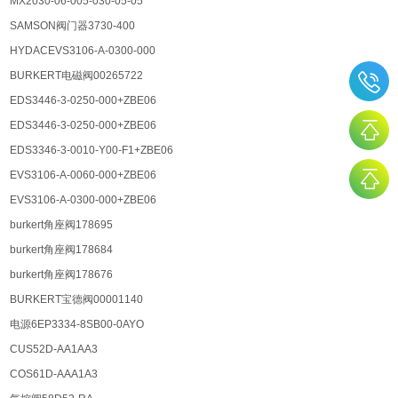
MX2030-06-005-030-05-05
SAMSON阀门器3730-400
HYDACEVS3106-A-0300-000
BURKERT电磁阀00265722
EDS3446-3-0250-000+ZBE06
EDS3446-3-0250-000+ZBE06
EDS3346-3-0010-Y00-F1+ZBE06
EVS3106-A-0060-000+ZBE06
EVS3106-A-0300-000+ZBE06
burkert角座阀178695
burkert角座阀178684
burkert角座阀178676
BURKERT宝德阀00001140
电源6EP3334-8SB00-0AYO
CUS52D-AA1AA3
COS61D-AAA1A3