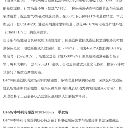
（如轴承损伤）；同时采用自适应载波抑制技术消除电机电磁干扰（EMI）导致
的基线漂移。针对高温环境（如燃气轮机），探头采用磷青铜线圈骨架与高温铁
氧体磁芯，配合空气/陶瓷双绝缘封装，在350℃下仍保持±1%满量程精度。本安
型设计（如CSI 9420）通过齐纳屏障限制能量，满足API 670标准在爆炸性环境
（Class I Div 1）的应用要求。
自诊断与智能融合机制赋能预测性维护。传感器内置的线圈阻抗监测电路实时检
测探头老化、电缆断裂或间隙超限（如＞4mm），输出4-20mA叠加的HART报
警信号（代码E015）。智能变送器（如3500/42M）更集成频谱瀑布图分析引
擎，每10秒执行一次4096点FFT变换，自动追踪谐波分量变化趋势，提前72小时
预警转子裂纹或摩擦失稳。
Bently传感器以涡流场调制的敏锐性、多物理量解耦的精确性、深渊级环境适应
性及智能诊断的前瞻性，成为从微米振动到兆瓦级动力的“机械健康守护者"，其
原理诠释了工业装备状态监测从感知到认知的技术革命。
Bently本特利传感器30101-00-32一手发货
Bently本特利传感器的核心特点在于将电磁感应技术与智能诊断算法深度融合，