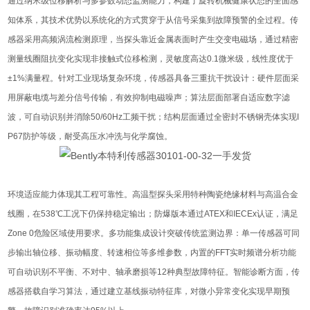
通过纳米级位移解析与多参数动态监测能力，构建了旋转机械健康状态的全面感
知体系，其技术优势以系统化的方式贯穿于从信号采集到故障预警的全过程。传
感器采用高频涡流检测原理，当探头靠近金属表面时产生交变电磁场，通过精密
测量线圈阻抗变化实现非接触式位移检测，灵敏度高达0.1微米级，线性度优于
±1%满量程。针对工业现场复杂环境，传感器具备三重抗干扰设计：硬件层面采
用屏蔽电缆与差分信号传输，有效抑制电磁噪声；算法层面部署自适应数字滤
波，可自动识别并消除50/60Hz工频干扰；结构层面通过全密封不锈钢壳体实现I
P67防护等级，耐受高压水冲洗与化学腐蚀。
环境适应能力体现其工程可靠性。高温型探头采用特种陶瓷绝缘材料与高温合金
线圈，在538℃工况下仍保持稳定输出；防爆版本通过ATEX和IECEx认证，满足
Zone 0危险区域使用要求。多功能集成设计突破传统监测边界：单一传感器可同
步输出轴位移、振动幅度、转速相位等多维参数，内置的FFT实时频谱分析功能
可自动识别不平衡、不对中、轴承磨损等12种典型故障特征。智能诊断方面，传
感器搭载自学习算法，通过建立基线振动特征库，对微小异常变化实现早期预