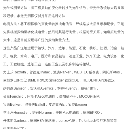
光学式测量方法：将工程振动的变化量转换为光学信号，经光学系统放大后显示
和记录。象激光测振仪就是采用这种方法
电测方法：将工程振动的变化量转换成电信号，经线路放大后显示和记录。它是
先将机械振动量转化成电量，然后对其进行测量，根据对应关系，知道振动量的
大小，这是目前应用得广泛的振动测量方法。
这些产品广泛地运用于钢铁、汽车、造纸、能源、石化、纺织、注塑、冶金、航
天、橡胶、水利、电厂、医疗和食品包装，冶金工业、汽车工业、电力设备、化
工、工程机械、造纸工业、造船工业以及机床制造等领域。
力士乐Rexroth，贺德克Hydac，派克Parker，WEBTEC威泰克，阿托斯Atos，
依博罗EBRO,迈确METRIX,美国megger 德国ODE，HEIDENHAIN海德汉
萨姆森Samson，安沃驰Aventics，本特利Bently，易福门Ifm，
仙童Fairchild，阿斯卡Asco电磁阀，倍加福P+F，MOOG伺服阀，
宝德Burkert，巴鲁夫Balluff，皮尔兹Pilz，宝盟Baumer，
亨士乐Hengstler，诺冠Norgren，美国Mac电磁阀，德国EPRO，
丹佛斯Danfoss，德国HBM传感器，Lenze伦茨，Tiefenbach帝芬罗赫等等
热卖型号如下：