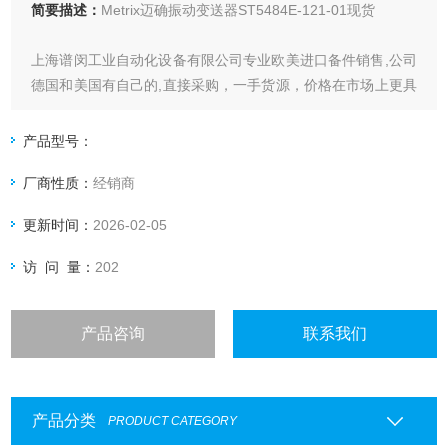
简要描述：
Metrix迈确振动变送器ST5484E-121-01现货
上海谱闵工业自动化设备有限公司专业欧美进口备件销售,公司
德国和美国有自己的,直接采购，一手货源，价格在市场上更具
优势。
产品型号：
价格优: 我们直接从现货拿报价，避开许多中间环节，许多现
厂商性质：
经销商
货给我们提供固定折扣，确保我们给客户惠的价格。
更新时间：
2026-02-05
渠道广: 除了现货，我们跟欧洲许多有直接的业务关系，使我
们可以采购到由于保护而不能报价的品。
访 问 量：
202
产品咨询
联系我们
产品分类
PRODUCT CATEGORY