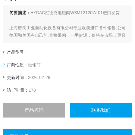
简要描述：
HYDAC贺德克电磁阀WSM12120W-01进口发货
上海谱闵工业自动化设备有限公司专业欧美进口备件销售,公司
德国和美国有自己的,直接采购，一手货源，价格在市场上更具
优势。
产品型号：
价格优: 我们直接从现货拿报价，避开许多中间环节，许多现
厂商性质：
经销商
货给我们提供固定折扣，确保我们给客户惠的价格。
更新时间：
2026-02-26
渠道广: 除了现货，我们跟欧洲许多有直接的业务关系，使我
们可以采购到由于保护而不能报价的品。
访 问 量：
178
产品咨询
联系我们