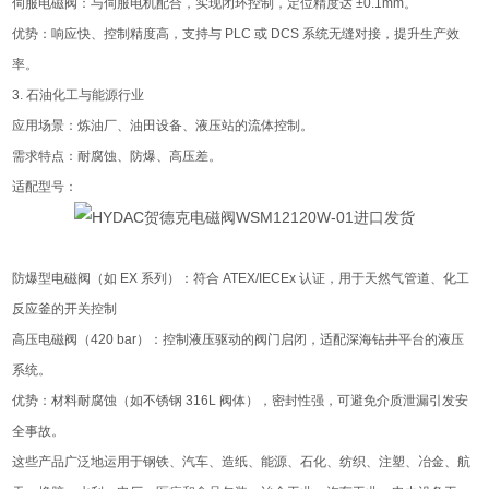
伺服电磁阀：与伺服电机配合，实现闭环控制，定位精度达 ±0.1mm。
优势：响应快、控制精度高，支持与 PLC 或 DCS 系统无缝对接，提升生产效
率。
3. 石油化工与能源行业
应用场景：炼油厂、油田设备、液压站的流体控制。
需求特点：耐腐蚀、防爆、高压差。
适配型号：
防爆型电磁阀（如 EX 系列）：符合 ATEX/IECEx 认证，用于天然气管道、化工
反应釜的开关控制
高压电磁阀（420 bar）：控制液压驱动的阀门启闭，适配深海钻井平台的液压
系统。
优势：材料耐腐蚀（如不锈钢 316L 阀体），密封性强，可避免介质泄漏引发安
全事故。
这些产品⼴泛地运⽤于钢铁、汽⻋、造纸、能源、⽯化、纺织、注塑、冶⾦、航