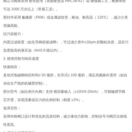
阀芯与阀座采用 硬化处理（表面硬度达 HRC58-62）或 镀镍磷工艺，耐磨寿命
可达 1000 万次以上（常规工况）。
密封件采用 氟橡胶（FKM）或金属波纹管，耐油、耐高温（ 120℃），减少介质
泄漏风险。
抗污染能力：
内置过滤装置（如先导阀前级滤网），可过滤介质中≥30μm 的颗粒杂质，适应污
染度较高的液压油（NAS 8 级以内）。
3. 精准控制与响应速度
快速响应：
直动式电磁阀响应时间≤ 50 毫秒，先导式≤ 100 毫秒，满足高频换向需求（如自
动化生产线的机械臂控制）。
部分型号（如比例方向阀）支持 模拟量输入（±10V/4-20mA），可精确调节阀
芯开度，实现流量或压力的比例控制（精度 ±3%）。
低滞后性：
采用对称阀口设计和优化的流道结构，减少液动力影响，控制信号与阀芯位移线
性度高。