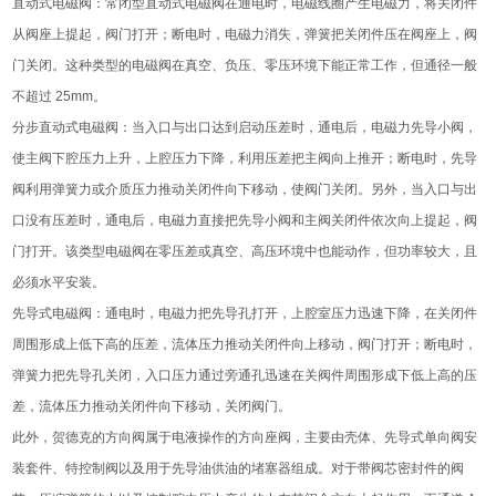
直动式电磁阀：常闭型直动式电磁阀在通电时，电磁线圈产生电磁力，将关闭件
从阀座上提起，阀门打开；断电时，电磁力消失，弹簧把关闭件压在阀座上，阀
门关闭。这种类型的电磁阀在真空、负压、零压环境下能正常工作，但通径一般
不超过 25mm。
分步直动式电磁阀：当入口与出口达到启动压差时，通电后，电磁力先导小阀，
使主阀下腔压力上升，上腔压力下降，利用压差把主阀向上推开；断电时，先导
阀利用弹簧力或介质压力推动关闭件向下移动，使阀门关闭。另外，当入口与出
口没有压差时，通电后，电磁力直接把先导小阀和主阀关闭件依次向上提起，阀
门打开。该类型电磁阀在零压差或真空、高压环境中也能动作，但功率较大，且
必须水平安装。
先导式电磁阀：通电时，电磁力把先导孔打开，上腔室压力迅速下降，在关闭件
周围形成上低下高的压差，流体压力推动关闭件向上移动，阀门打开；断电时，
弹簧力把先导孔关闭，入口压力通过旁通孔迅速在关阀件周围形成下低上高的压
差，流体压力推动关闭件向下移动，关闭阀门。
此外，贺德克的方向阀属于电液操作的方向座阀，主要由壳体、先导式单向阀安
装套件、特控制阀以及用于先导油供油的堵塞器组成。对于带阀芯密封件的阀