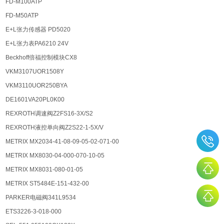
FD-M100ATP
FD-M50ATP
E+L张力传感器 PD5020
E+L张力表PA6210 24V
Beckhoff倍福控制模块CX8
VKM3107UOR1508Y
VKM3110UOR250BYA
DE1601VA20PL0K00
REXROTH调速阀Z2FS16-3X/S2
REXROTH液控单向阀Z2S22-1-5X/V
METRIX MX2034-41-08-09-05-02-071-00
METRIX MX8030-04-000-070-10-05
METRIX MX8031-080-01-05
METRIX ST5484E-151-432-00
PARKER电磁阀341L9534
ETS3226-3-018-000