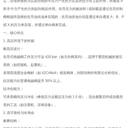
芯，压缩弹簧的力以及控制腔中压力产生的力在其闭合方向上起作用，而通道 A
和 B 中力产生的力则起到相反作用。先导压力的施加和 / 或卸载是通过先导控制
阀根据所选择的先导油供油来实现的，先导油供油分别是通过来自通道 A、B、P
或 X 的压力来实现，并通过单向阀来完成。
一、核心特点
1. 高压环境下的性能
耐高压设计：
先导式电磁阀工作压力可达 420 bar（如方向阀系列），适用于重型机械的液压
系统（如挖掘机、起重机）。
采用高强度合金钢材（如 42CrMo4）锻造阀体，内部结构经有限元分析优化，
抗压能力比普通电磁阀提升 30% 以上。
抗冲击能力：
可承受瞬间压力冲击（峰值压力达额定压力的 1.5 倍），适合频繁启停或负载突
变的工况（如注塑机、压铸设备）。
2. 高可靠性与长寿命
耐磨结构：