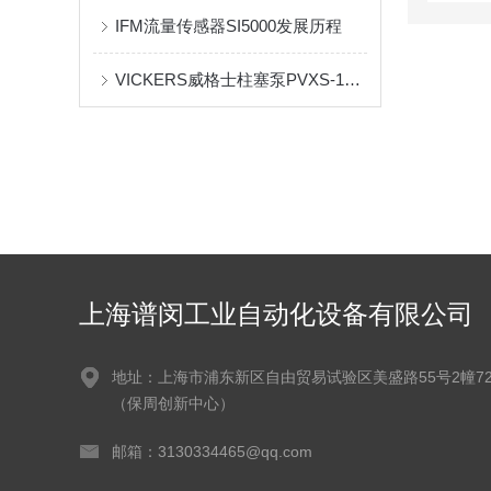
IFM流量传感器SI5000发展历程
VICKERS威格士柱塞泵PVXS-130-M-R-DF-0000欧美全新系列
上海谱闵工业自动化设备有限公司
地址：上海市浦东新区自由贸易试验区美盛路55号2幢72
（保周创新中心）
邮箱：3130334465@qq.com