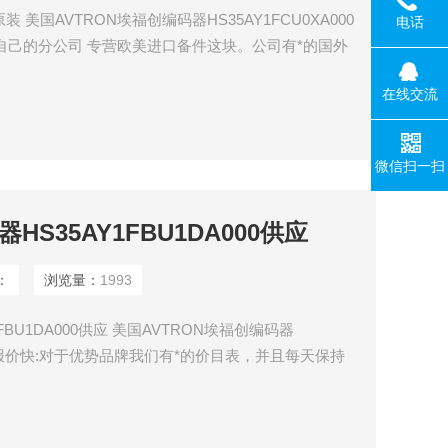
 美国AVTRON埃福创编码器HS35AY1FCU0XA000
电话
自己的分公司 专营欧美进口备件这块。公司有*的国外
价快:对于优势品牌我们有*的价目表，并且每天保持跟
在线交流
时的报价。 价格优: 我们直接从现货拿报价，避开许
供固定折扣，确保我们给
微信扫一扫
HS35AY1FBU1DA000供应
：
浏览量：
1993
FBU1DA000供应 美国AVTRON埃福创编码器
厂供应 报价快:对于优势品牌我们有*的价目表，并且每天保持
及时的报价。 渠道广: 除了现货，我们跟欧洲许多有
购到由于保护而不能报价的品牌。