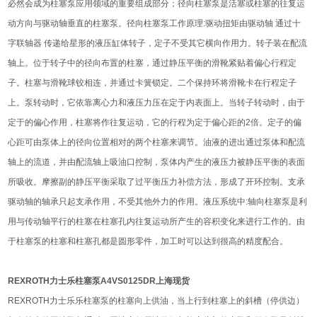
必然会成为柱塞泵应用领域的重要组成部分；径向柱塞泵是活塞或柱塞的往复运
动方向与驱动轴垂直的柱塞泵。径向柱塞泵工作原理:驱动扭矩由驱动轴 通过十
字联轴器 传递给星形的液压缸体转子，定子不受其它横向作用力。转子装在配流
轴上。位于转子中的径向布置的柱塞，通过静压平衡的滑靴紧贴着偏心行程定
子。柱塞与滑靴球铰相连，并通过卡簧锁定。二个保持环将滑靴卡在行程定子
上。泵转动时，它依靠离心力和液压力压在定于内表面上。当转子转动时，由于
定于的偏心作用，柱塞将作往复运动，它的行程为定于偏心距的2倍。定子的偏
心距可由泵体上的径向位置相对的两个柱塞来调节。油液的进出通过泵体和配流
轴上的流道，并由配流轴上吸油口控制，泵体内产生的液压力被静压平衡的表面
所吸收。摩擦副的静压平衡采取了过平衡压力补偿方法，形成了开环控制。支承
驱动轴的轴承只起支承作用，不受其他外力的作用。液压系统中:轴向柱塞泵是利
用与传动轴平行的柱塞在柱塞孔内往复运动所产生的容积变化来进行工作的。由
于柱塞泵的柱塞和柱塞孔都是圆形零件，加工时可以达到很高的精度配合。
REXROTH力士乐柱塞泵A4VS0125DR上海现货
REXROTH力士乐乐柱塞泵的柱塞向上供油，当上行到柱塞上的斜槽（停供边）