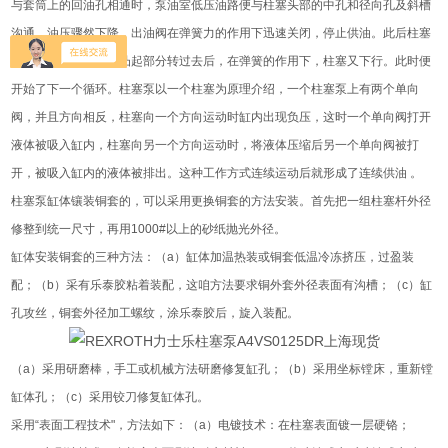
与套筒上的回油孔相通时，泵油室低压油路便与柱塞头部的中孔和径向孔及斜槽
沟通，油压骤然下降，出油阀在弹簧力的作用下迅速关闭，停止供油。此后柱塞
还要上行，当凸轮的凸起部分转过去后，在弹簧的作用下，柱塞又下行。此时便
开始了下一个循环。柱塞泵以一个柱塞为原理介绍，一个柱塞泵上有两个单向
阀，并且方向相反，柱塞向一个方向运动时缸内出现负压，这时一个单向阀打开
液体被吸入缸内，柱塞向另一个方向运动时，将液体压缩后另一个单向阀被打
开，被吸入缸内的液体被排出。这种工作方式连续运动后就形成了连续供油 。
柱塞泵缸体镶装铜套的，可以采用更换铜套的方法安装。首先把一组柱塞杆外径
修整到统一尺寸，再用1000#以上的砂纸抛光外径。
缸体安装铜套的三种方法：（a）缸体加温热装或铜套低温冷冻挤压，过盈装
配；（b）采有乐泰胶粘着装配，这咱方法要求铜外套外径表面有沟槽；（c）缸
孔攻丝，铜套外径加工螺纹，涂乐泰胶后，旋入装配。
（a）采用研磨棒，手工或机械方法研磨修复缸孔；（b）采用坐标镗床，重新镗
缸体孔；（c）采用铰刀修复缸体孔。
采用“表面工程技术"，方法如下：（a）电镀技术：在柱塞表面镀一层硬铬；