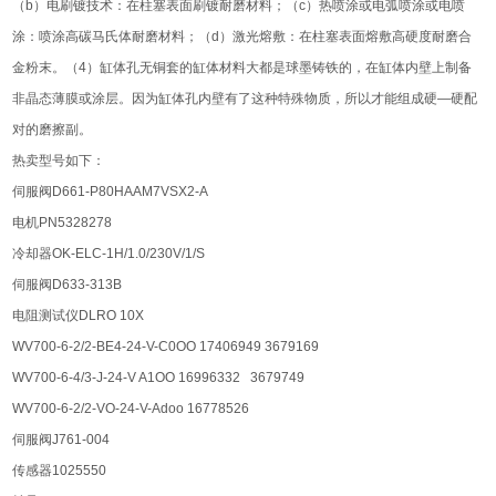
（b）电刷镀技术：在柱塞表面刷镀耐磨材料；（c）热喷涂或电弧喷涂或电喷
涂：喷涂高碳马氏体耐磨材料；（d）激光熔敷：在柱塞表面熔敷高硬度耐磨合
金粉末。（4）缸体孔无铜套的缸体材料大都是球墨铸铁的，在缸体内壁上制备
非晶态薄膜或涂层。因为缸体孔内壁有了这种特殊物质，所以才能组成硬—硬配
对的磨擦副。
热卖型号如下：
伺服阀D661-P80HAAM7VSX2-A
电机PN5328278
冷却器OK-ELC-1H/1.0/230V/1/S
伺服阀D633-313B
电阻测试仪DLRO 10X
WV700-6-2/2-BE4-24-V-C0OO 17406949 3679169
WV700-6-4/3-J-24-V A1OO 16996332 3679749
WV700-6-2/2-VO-24-V-Adoo 16778526
伺服阀J761-004
传感器1025550