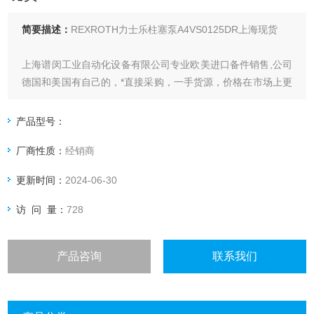
简要描述：
REXROTH力士乐柱塞泵A4VS0125DR上海现货
上海谱闵工业自动化设备有限公司专业欧美进口备件销售,公司
德国和美国有自己的，*直接采购，一手货源，价格在市场上更
具优势
产品型号：
价格优:我们直接从现货拿报价，避开许多中间环节，许多现货
厂商性质：
经销商
给我们提供固定折扣，确保我们给客户惠的价格
更新时间：
2024-06-30
渠道广: 除了现货，我们跟欧洲许多有直接的业务关系，使我
们可以采购到由于保护而不能报价的品
访 问 量：
728
产品咨询
联系我们