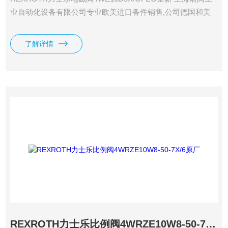
业自动化设备有限公司专业欧美进口备件销售,公司德国和美
国有自己的办事处,直接采购，一手货源，价格在市场上更具
优势。 价格优: 我们直接从工厂拿报价，避开许多中间环节，
了解详情
许多工厂给我们提供固定折扣，确保我们给客户惠的价格。
渠道广: 除了工厂，我们跟欧洲许多经销商有直接的业务关
系，使我们可以采购到由于保护代理而不能报价的品。
REXROTH力士乐比例阀4WRZE10W8-50-7X/6原厂