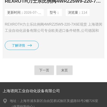
REXROTH力士乐比例阀4WRZ25W9-220-7X6E现货
更新时间：
2026-07-18
型号：
浏览量：
114
REXROTH力士乐比例阀4WRZ25W9-220-7X6E现货 上海谱闵
工业自动化设备有限公司专业欧美进口备件销售,公司德国和
美国有自己的办事处,直接采购，一手货源，价格在市场上更
具优势。 价格优: 我们直接从工厂拿报价，避开许多中间环
了解详情
节，许多工厂给我们提供固定折扣，确保我们给客户惠的价
格。 渠道广: 除了工厂，我们跟欧洲许多经销商有直接的业务
关系，使我们可以采购到由于保护代理而不能
下一页
末页
上海谱闵工业自动化设备有限公司
地址：上海市浦东新区自由贸易试验区美盛路55号2幢726室
（保周创新中心）