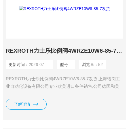
REXROTH力士乐比例阀4WRZE10W6-85-7发货
更新时间：
2026-07-22
型号：
浏览量：
52
REXROTH力士乐比例阀4WRZE10W6-85-7发货 上海谱闵工
业自动化设备有限公司专业欧美进口备件销售,公司德国和美
国有自己的办事处,直接采购，一手货源，价格在市场上更具
优势。 价格优: 我们直接从工厂拿报价，避开许多中间环节，
了解详情
许多工厂给我们提供固定折扣，确保我们给客户惠的价格。
渠道广: 除了工厂，我们跟欧洲许多经销商有直接的业务关
系，使我们可以采购到由于保护代理而不能报价的品。