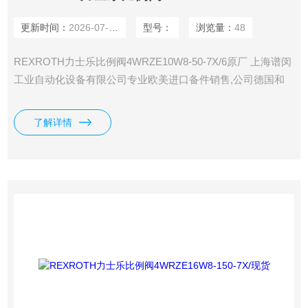
更新时间：
2026-07-29
型号：
浏览量：
48
REXROTH力士乐比例阀4WRZE10W8-50-7X/6原厂 上海谱闵
工业自动化设备有限公司专业欧美进口备件销售,公司德国和
美国有自己的办事处,直接采购，一手货源，价格在市场上更
具优势。 价格优: 我们直接从工厂拿报价，避开许多中间环
了解详情
节，许多工厂给我们提供固定折扣，确保我们给客户惠的价
格。 渠道广: 除了工厂，我们跟欧洲许多经销商有直接的业务
关系，使我们可以采购到由于保护代理而不能报