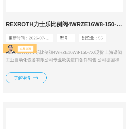
REXROTH力士乐比例阀4WRZE16W8-150-7X/现货
更新时间：
2026-07-28
型号：
浏览量：
55
REXROTH力士乐比例阀4WRZE16W8-150-7X/现货 上海谱闵
工业自动化设备有限公司专业欧美进口备件销售,公司德国和
美国有自己的办事处,直接采购，一手货源，价格在市场上更
具优势。 价格优: 我们直接从工厂拿报价，避开许多中间环
了解详情
节，许多工厂给我们提供固定折扣，确保我们给客户惠的价
格。 渠道广: 除了工厂，我们跟欧洲许多经销商有直接的业务
关系，使我们可以采购到由于保护代理而不能报价