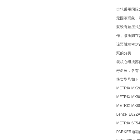
齿轮采用国际
无困液现象，
泵设有差压式
作，减压阀在
该泵轴端密封
泵的分类
就核心组成部
寿命长，各有
热卖型号如下
METRIX MX20
METRIX MX80
METRIX MX80
Lenze E82Z
METRIX ST54
PARKER电磁