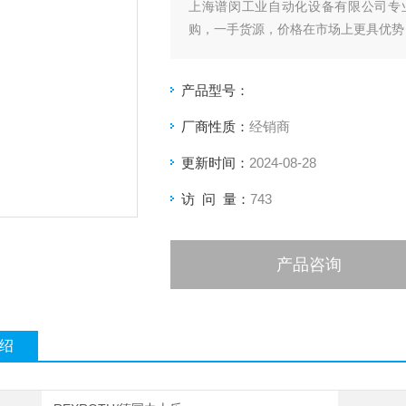
上海谱闵工业自动化设备有限公司专
购，一手货源，价格在市场上更具优势
价格优:我们直接从现货拿报价，避开
产品型号：
客户惠的价格
厂商性质：
经销商
渠道广: 除了现货，我们跟欧洲许多
更新时间：
2024-08-28
品
访 问 量：
743
产品咨询
绍