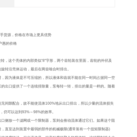
一手货源，价格在市场上更具优势
户惠的价格
旋转，这个壳体的内部类似“8"字形，两个齿轮装在里面，齿轮的外径及
的旋转沿壳体运动，最后在两齿啮合时排出。
时，因为液体是不可压缩的，所以液体和齿就不能在同一时间占据同一空
泵的出口提供了一个连续排除量，泵每转一转，排出的量是一样的。随着
无间隙配合，故不能使流体100%地从出口排出，所以少量的流体损失
仍可以达到93%～98%的效率。
出口侧放一个滤网或一个限制器，泵则会推动流体通过它们。如果这个阻
，直至达到装置中最弱的部件的机械极限(通常装有一个扭矩限制器)