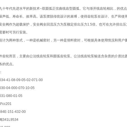
九十年代先进水平的新技术--双圆弧正弦曲线齿型圆弧。它与渐开线齿轮相比，的优
噪声低、寿命长、效率高。该泵摆脱传统设计的束缚，使得齿轮泵在设计、生产和使
安全阀作为超载保护，安全阀全回流压力为泵额定排出压力1.5倍。也可在允许排出
需要时可另行安装。
设计为两种形式，一种是机械密封，另一种是填料密封，可根据具体使用情况和用户
件齿轮而言，主要由公法线齿轮泵和圆弧齿轮泵。公法线齿轮泵输送含杂质的介质比
各的优点。
：
34-41-08-09-05-02-071-00
30-04-000-070-10-05
31-080-01-05
AFcc201
84E-151-432-00
阀341L9534