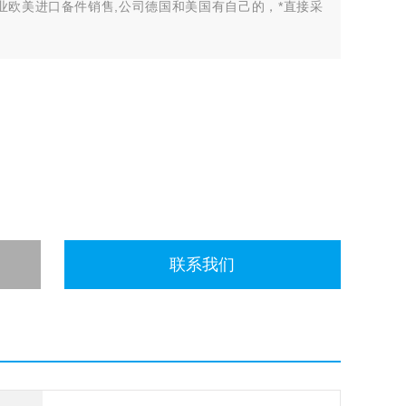
业欧美进口备件销售,公司德国和美国有自己的，*直接采
许多中间环节，许多现货给我们提供固定折扣，确保我们给
有直接的业务关系，使我们可以采购到由于保护而不能报价的
联系我们