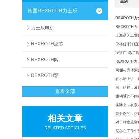
品牌
德国REXROTH力士乐
REXROTH
REXROTH力
力士乐电机
上海谱闵工业
REXROTH滤芯
价格优:我们
渠道广: 除
REXROTH阀
REXROT
两侧与壳体紧
REXROTH泵
在术语上讲，
间，这样，液
查看全部
驱动轴的不间
实际上，在泵
是必然的，这
相关文章
对于粘度或密
RELATED ARTICLES
尼器在工作中