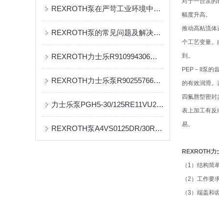
对于一台泵的
REXROTH泵在严苛工业环境中的可靠性验证
幅度升高。
推动高粘流体
REXROTH泵的常见问题及解决策略
个工艺变量。
REXROTH力士乐R910994306工作原理 基本要求
到。
PEP－II
REXROTH力士乐泵R902557662工作原理
的有效润滑。
四氟唇型密封
力士乐泵PGH5-30/125RE11VU2产品特点：
表上加工有反
易。
REXROTH泵A4VS0125DR/30R-PPB13N00原理技术
REXROTH
（1）结构简
（2）工作要
（3）端盖和