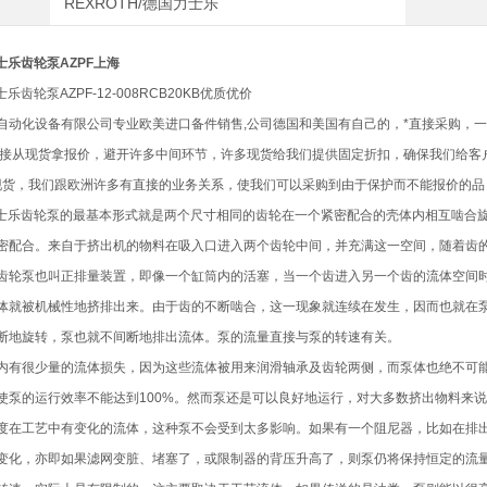
REXROTH/德国力士乐
力士乐齿轮泵AZPF上海
士乐齿轮泵AZPF-12-008RCB20KB优质优价
自动化设备有限公司专业欧美进口备件销售,公司德国和美国有自己的，*直接采购，
直接从现货拿报价，避开许多中间环节，许多现货给我们提供固定折扣，确保我们给客
了现货，我们跟欧洲许多有直接的业务关系，使我们可以采购到由于保护而不能报价的品
H力士乐齿轮泵的最基本形式就是两个尺寸相同的齿轮在一个紧密配合的壳体内相互啮合
密配合。来自于挤出机的物料在吸入口进入两个齿轮中间，并充满这一空间，随着齿
齿轮泵也叫正排量装置，即像一个缸筒内的活塞，当一个齿进入另一个齿的流体空间
体就被机械性地挤排出来。由于齿的不断啮合，这一现象就连续在发生，因而也就在
断地旋转，泵也就不间断地排出流体。泵的流量直接与泵的转速有关。
内有很少量的流体损失，因为这些流体被用来润滑轴承及齿轮两侧，而泵体也绝不可能
使泵的运行效率不能达到100%。然而泵还是可以良好地运行，对大多数挤出物料来说，
度在工艺中有变化的流体，这种泵不会受到太多影响。如果有一个阻尼器，比如在排
变化，亦即如果滤网变脏、堵塞了，或限制器的背压升高了，则泵仍将保持恒定的流量