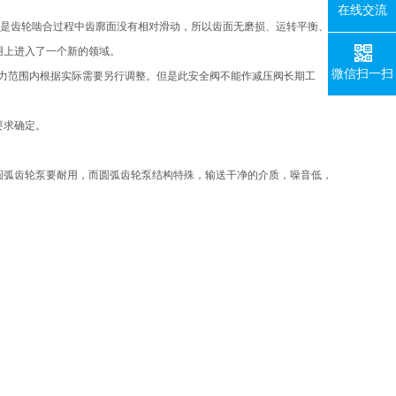
在线交流
点是齿轮啮合过程中齿廓面没有相对滑动，所以齿面无磨损、运转平衡、
用上进入了一个新的领域。
微信扫一扫
压力范围内根据实际需要另行调整。但是此安全阀不能作减压阀长期工
要求确定。
圆弧齿轮泵要耐用，而圆弧齿轮泵结构特殊，输送干净的介质，噪音低，