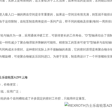
转速，实际上是有限制的，这主要取决于工艺流体，如果传送的是油类，泵则能以很
进入吸入口一侧的两齿空间是非常重要的，如果这一空间没有填充满，则泵就不能排出准
由于这些限制，齿轮泵制造商将提供一系列产品，即不同的规格及排量(每转一周所排
泵的齿轮与轴共为一体，采用通体淬硬工艺，可获得更长的工作寿命。“D"型轴承结合了
这一特性减少了聚合物滞留并降解的可能性。精密加工的泵体可使“D"型轴承与齿轮轴精
共同构成水冷密封。这种密封实际上并不接触轴的表面，它的密封原理是将聚合物冷却到
向螺旋槽，可使聚合物被反压回到进口。为便于安装，制造商设计了一个环形螺栓安
力士乐齿轮泵AZPF上海
单，价格便宜；
求低，应用广泛；
齿轮的各个齿间槽组成了许多固定的密封工作腔，只能用作定量泵。