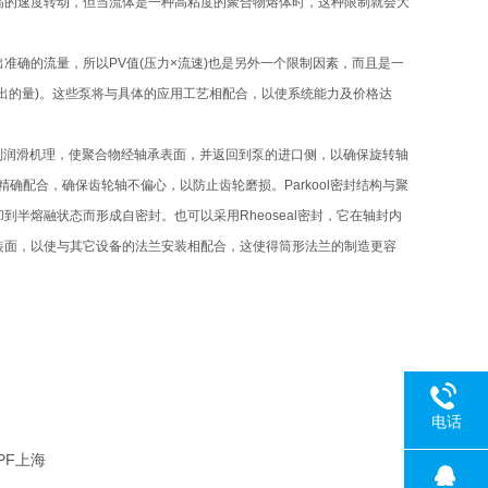
高的速度转动，但当流体是一种高粘度的聚合物熔体时，这种限制就会大
确的流量，所以PV值(压力×流速)也是另外一个限制因素，而且是一
出的量)。这些泵将与具体的应用工艺相配合，以使系统能力及价格达
强制润滑机理，使聚合物经轴承表面，并返回到泵的进口侧，以确保旋转轴
确配合，确保齿轮轴不偏心，以防止齿轮磨损。Parkool密封结构与聚
半熔融状态而形成自密封。也可以采用Rheoseal密封，它在轴封内
装面，以使与其它设备的法兰安装相配合，这使得筒形法兰的制造更容
电话