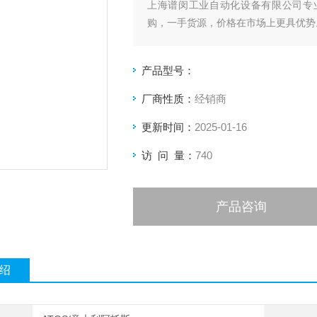
上海谱闵工业自动化设备有限公司专
购，一手货源，价格在市场上更具优势
价格优: 我们直接从现货拿报价，避
产品型号：
客户惠的价格。
厂商性质：
经销商
渠道广: 除了现货，我们跟欧洲许多
更新时间：
2025-01-16
品。
访 问 量：
740
产品咨询
绍