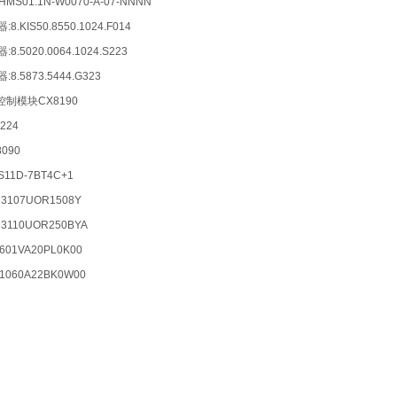
 HMS01.1N-W0070-A-07-NNNN
8.KIS50.8550.1024.F014
8.5020.0064.1024.S223
:8.5873.5444.G323
福控制模块CX8190
224
090
11D-7BT4C+1
107UOR1508Y
110UOR250BYA
01VA20PL0K00
060A22BK0W00