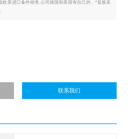
业欧美进口备件销售,公司德国和美国有自己的，*直接采
。
开许多中间环节，许多现货给我们提供固定折扣，确保我们给
有直接的业务关系，使我们可以采购到由于保护而不能报价的
联系我们