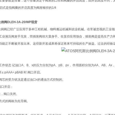
主要参数是排量，这个排量决定于阀座的口径和阀瓣的开启高度，由开启高度不同，又
。全启式是指阀瓣的开启高度为阀座喉径的1/4
例阀DLEH-3A-20/WP现货
斯比例阀已经广泛应用于多种工程机械、物料搬运机械和农业机械。在常被忽视的工业
工业液压阀束手无策，而插装阀却大显身手。在某些应用场合，插装阀是提高生产力
功能正不断被开发出来。这些新开发成果将保证将来可持续的生产效益。过去的经验
状态 记油口A、B、x的压力分别为pA、pB、px， 作用面积分别为AA、AB、Ax， 阀芯上端
 Ft ≤ pAAA+ pBAB 时 阀口开启。
阀芯的受力状况是通过油口x的通油方式控制的。
阀口开启；
通，阀口关闭。
方式的阀称为先导阀。