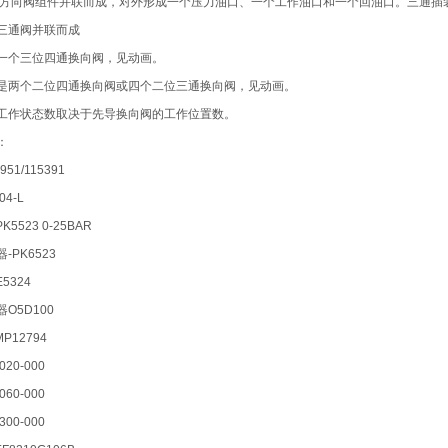
个方向阀组件并联而成，对外形成一个压力油口、一个工作油口和一个回油口。三通插
三通阀并联而成
一个三位四通换向阀，见动画。
是两个二位四通换向阀或四个二位三通换向阀，见动画。
工作状态数取决于先导换向阀的工作位置数。
：
951/115391
04-L
K5523 0-25BAR
-PK6523
E5324
O5D100
P12794
020-000
060-000
300-000