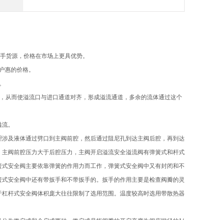
一手货源，价格在市场上更具优势。
客户惠的价格。
。
动，从而使溢流口与进口通道对齐，形成溢流通道，多余的流体通过这个
溢流。
理涉及液体通过劈口到主阀前腔，然后通过阻尼孔到达主阀后腔，再到达
，主阀前腔压力大于后腔压力，主阀开启溢流安全溢流阀有弹簧式和杆式
簧式安全阀主要依靠弹簧的作用力而工作，弹簧式安全阀中又有封闭和不
簧式安全阀中还有带扳手和不带扳手的。扳手的作用主要是检查阀瓣的灵
于杠杆式安全阀体积庞大往往限制了选用范围。温度较高时选用带散热器