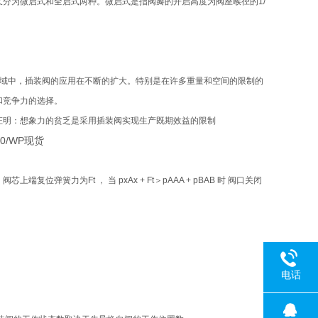
分为微启式和全启式两种。微启式是指阀瓣的开启高度为阀座喉径的1/
领域中，插装阀的应用在不断的扩大。特别是在许多重量和空间的限制的
和竞争力的选择。
证明：想象力的贫乏是采用插装阀实现生产既期效益的限制
复位弹簧力为Ft ， 当 pxAx + Ft＞pAAA + pBAB 时 阀口关闭
电话