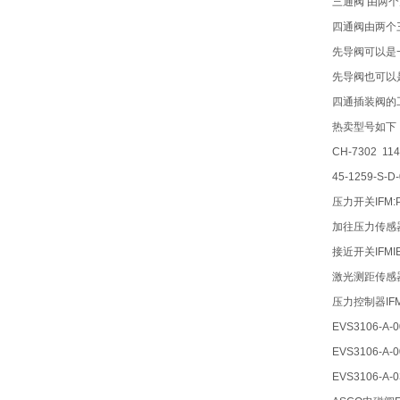
三通阀 由两
四通阀由两个
先导阀可以是
先导阀也可以
四通插装阀的
热卖型号如下
CH-7302 114
45-1259-S-D-
压力开关IFM:P
加往压力传感器
接近开关IFMI
激光测距传感器
压力控制器IFM
EVS3106-A-0
EVS3106-A-0
EVS3106-A-0