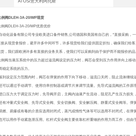
ATOS/意大利阿托斯
例阀DLEH-3A-20/WP现货
例阀DLEH-3A-20/WP优质优价
自动化设备有限公司专业欧美进口备件销售,公司德国和美国有自己的，*直接采购，
们直接从现货拿报价，避开许多中间环节，许多现货给我们提供固定折扣，确保我们给
了现货，我们跟欧洲许多有直接的业务关系，使我们可以采购到由于保护而不能报价的品
斯比例阀当液压系统中的压力超过溢流阀设定的压力时，阀芯会受到压力作用并向上移
而稳定系统的压力。
落到设定压力范围内时，阀芯在弹簧的作用下向下移动，溢流口关闭，阻止流体继续
还可以通过手动调节、使用功率控制器或调节片来调节流量。先导式溢流阀的工作原
进口压力大于调定压力时，先导阀开启，主阀内油液产生流动，阻尼孔产生压力损失
还有冲量式安全阀、先导式安全阀、安全切换阀、安全解压阀、静重式安全阀等。弹
易燃、易爆或有毒的介质应选用封闭式，蒸汽或惰性气体等可以选用不封闭式，在弹
也可以用作手动紧急泄压用。杠杆式安全阀主要依靠杠杆重锤的作用力而工作，但由