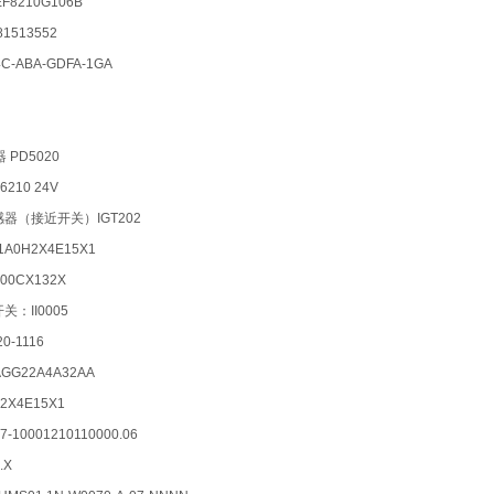
8210G106B
1513552
-ABA-GDFA-1GA
 PD5020
A6210 24V
感器（接近开关）IGT202
1A0H2X4E15X1
100CX132X
关：II0005
0-1116
0-AGG22A4A32AA
032X4E15X1
7-10001210110000.06
1.X