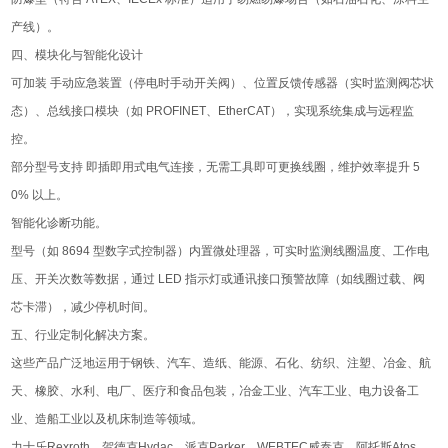
产线）。
四、模块化与智能化设计
可加装 手动应急装置（停电时手动开关阀）、位置反馈传感器（实时监测阀芯状
态）、总线接口模块（如 PROFINET、EtherCAT），实现系统集成与远程监
控。
部分型号支持 即插即用式电气连接，无需工具即可更换线圈，维护效率提升 5
0% 以上。
智能化诊断功能。
型号（如 8694 型数字式控制器）内置微处理器，可实时监测线圈温度、工作电
压、开关次数等数据，通过 LED 指示灯或通讯接口预警故障（如线圈过载、阀
芯卡滞），减少停机时间。
五、行业定制化解决方案。
这些产品⼴泛地运⽤于钢铁、汽⻋、造纸、能源、⽯化、纺织、注塑、冶⾦、航
天、橡胶、⽔利、电⼚、医疗和⻝品包装，冶⾦⼯业、汽⻋⼯业、电⼒设备⼯
业、造船⼯业以及机床制造等领域。
力士乐Rexroth，贺德克Hydac，派克Parker，WEBTEC威泰克，阿托斯Atos，