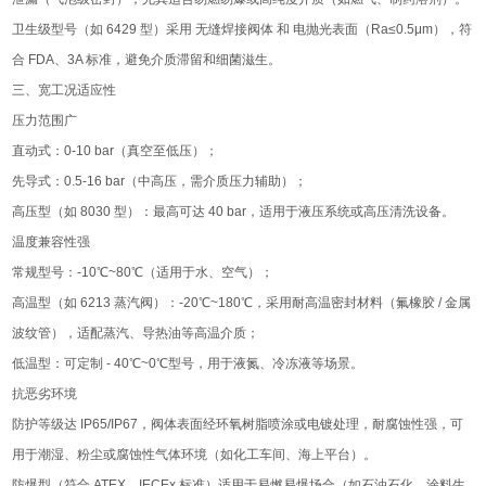
卫生级型号（如 6429 型）采用 无缝焊接阀体 和 电抛光表面（Ra≤0.5μm），符
合 FDA、3A 标准，避免介质滞留和细菌滋生。
三、宽工况适应性
压力范围广
直动式：0-10 bar（真空至低压）；
先导式：0.5-16 bar（中高压，需介质压力辅助）；
高压型（如 8030 型）：最高可达 40 bar，适用于液压系统或高压清洗设备。
温度兼容性强
常规型号：-10℃~80℃（适用于水、空气）；
高温型（如 6213 蒸汽阀）：-20℃~180℃，采用耐高温密封材料（氟橡胶 / 金属
波纹管），适配蒸汽、导热油等高温介质；
低温型：可定制 - 40℃~0℃型号，用于液氮、冷冻液等场景。
抗恶劣环境
防护等级达 IP65/IP67，阀体表面经环氧树脂喷涂或电镀处理，耐腐蚀性强，可
用于潮湿、粉尘或腐蚀性气体环境（如化工车间、海上平台）。
防爆型（符合 ATEX、IECEx 标准）适用于易燃易爆场合（如石油石化、涂料生