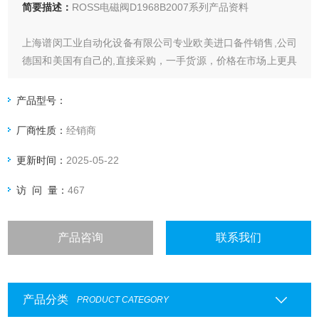
简要描述：
ROSS电磁阀D1968B2007系列产品资料
上海谱闵工业自动化设备有限公司专业欧美进口备件销售,公司
德国和美国有自己的,直接采购，一手货源，价格在市场上更具
优势。
产品型号：
价格优: 我们直接从现货拿报价，避开许多中间环节，许多现
厂商性质：
经销商
货给我们提供固定折扣，确保我们给客户惠的价格。
更新时间：
2025-05-22
渠道广: 除了现货，我们跟欧洲许多有直接的业务关系，使我
们可以采购到由于保护而不能报价的品。
访 问 量：
467
产品咨询
联系我们
产品分类
PRODUCT CATEGORY