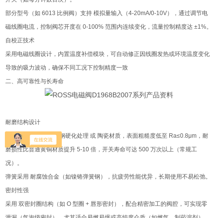
部分型号（如 6013 比例阀）支持 模拟量输入（4-20mA/0-10V），通过调节电
磁线圈电流，控制阀芯开度在 0-100% 范围内连续变化，流量控制精度达 ±1%。
自校正技术
采用电磁线圈设计，内置温度补偿模块，可自动修正因线圈发热或环境温度变化
导致的吸力波动，确保不同工况下控制精度一致
二、高可靠性与长寿命
耐磨结构设计
阀芯与阀座采用 不锈钢硬化处理 或 陶瓷材质，表面粗糙度低至 Ra≤0.8μm，耐
磨损性比普通黄铜材质提升 5-10 倍，开关寿命可达 500 万次以上（常规工
况）。
弹簧采用 耐腐蚀合金（如镍铬弹簧钢），抗疲劳性能优异，长期使用不易松弛。
密封性强
采用 双密封圈结构（如 O 型圈 + 唇形密封），配合精密加工的阀腔，可实现零
泄漏（气泡级密封），尤其适合易燃易爆或高纯度介质（如燃气、制药溶剂）。