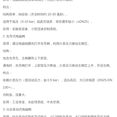
特点：
结构简单，响应快（开启时间约 10-30 毫秒）。
适用于低压（0-10 bar）或真空场景，管径通常较小（≤DN25）。
应用：实验室设备、小型流体控制系统。
2. 先导式电磁阀
原理：通过电磁线圈先打开先导阀，利用介质压力驱动主阀芯。
结构：
包含先导孔、主阀瓣和上下腔室。
通电时，先导阀打开，上腔室压力释放，介质压力推动主阀芯上升，开启主阀。
特点：
依赖介质压力（需启动压力，如 0.5 bar），适合高压、大口径场景（DN25-DN
100+）。
功耗低，流量大。
应用：工业管道、水处理系统、中央空调。
3. 分步直动式电磁阀
原理：结合直动式和先导式特点，小口径时为直动，大口径时利用先导压力辅