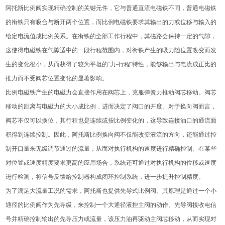
阿托斯比例阀实现精确控制的关键元件，它与普通直流电磁铁不同，普通电磁铁
的衔铁只有吸合与断开两个位置，而比例电磁铁要求其输出的力或位移与输入的
给定电流值成比例关系。在衔铁的全部工作行程中，其磁路会保持一定的气隙，
这使得电磁铁在气隙适中的一段行程范围内，对衔铁产生的吸力随位置改变而发
生的变化很小，从而获得了较为平坦的“力-行程"特性，能够输出与电流成正比的
推力而不受阀芯位置变化的显著影响。
比例电磁铁产生的电磁力会直接作用在阀芯上，克服弹簧力推动阀芯移动。阀芯
移动的距离与电磁力的大小成比例，进而决定了阀口的开度。对于换向阀而言，
阀芯不仅可以换位，其行程也是连续或按比例变化的，这导致连接油口的通流面
积得到连续控制。因此，阿托斯比例换向阀不仅能改变液流的方向，还能通过控
制开口量来无级调节通过的流量，从而对执行机构的速度进行精确控制。在某些
对位置或速度精度要求更高的应用场合，系统还可通过对执行机构的位移或速度
进行检测，将信号反馈给控制器构成闭环控制系统，进一步提升控制精度。
为了满足大流量工况的需求，阿托斯也提供先导式比例阀。其原理是通过一个小
通径的比例阀作为先导级，来控制一个大通径液控主阀的动作。先导阀接收电信
号并精确控制输出的先导压力或流量，该压力油再驱动主阀芯移动，从而实现对