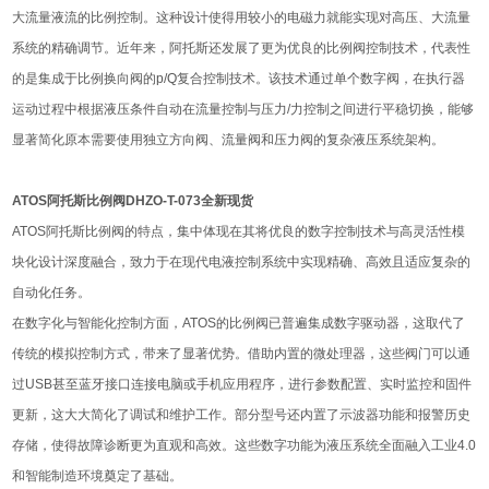
大流量液流的比例控制。这种设计使得用较小的电磁力就能实现对高压、大流量
系统的精确调节。近年来，阿托斯还发展了更为优良的比例阀控制技术，代表性
的是集成于比例换向阀的p/Q复合控制技术。该技术通过单个数字阀，在执行器
运动过程中根据液压条件自动在流量控制与压力/力控制之间进行平稳切换，能够
显著简化原本需要使用独立方向阀、流量阀和压力阀的复杂液压系统架构。
ATOS阿托斯比例阀DHZO-T-073全新现货
ATOS阿托斯比例阀的特点，集中体现在其将优良的数字控制技术与高灵活性模
块化设计深度融合，致力于在现代电液控制系统中实现精确、高效且适应复杂的
自动化任务。
在数字化与智能化控制方面，ATOS的比例阀已普遍集成数字驱动器，这取代了
传统的模拟控制方式，带来了显著优势。借助内置的微处理器，这些阀门可以通
过USB甚至蓝牙接口连接电脑或手机应用程序，进行参数配置、实时监控和固件
更新，这大大简化了调试和维护工作。部分型号还内置了示波器功能和报警历史
存储，使得故障诊断更为直观和高效。这些数字功能为液压系统全面融入工业4.0
和智能制造环境奠定了基础。