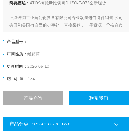
简要描述：
ATOS阿托斯比例阀DHZO-T-073全新现货
上海谱闵工业自动化设备有限公司专业欧美进口备件销售,公司
德国和美国有自己的办事处，直接采购，一手货源，价格在市
场上更具优势
产品型号：
价格优:我们直接从工厂拿报价，避开许多中间环节，许多工厂
厂商性质：
经销商
给我们提供固定折扣，确保我们给客户惠的价格
更新时间：
2026-05-10
渠道广: 除了工厂，我们跟欧洲许多经销商有直接的业务关
系，使我们可以采购到由于保护代理而不能报价的品
访 问 量：
184
产品咨询
联系我们
产品分类
PRODUCT CATEGORY