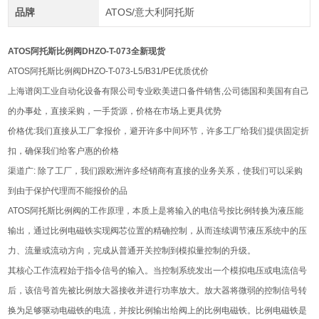
品牌
ATOS/意大利阿托斯
ATOS阿托斯比例阀DHZO-T-073全新现货
ATOS阿托斯比例阀DHZO-T-073-L5/B31/PE优质优价
上海谱闵工业自动化设备有限公司专业欧美进口备件销售,公司德国和美国有自己
的办事处，直接采购，一手货源，价格在市场上更具优势
价格优:我们直接从工厂拿报价，避开许多中间环节，许多工厂给我们提供固定折
扣，确保我们给客户惠的价格
渠道广: 除了工厂，我们跟欧洲许多经销商有直接的业务关系，使我们可以采购
到由于保护代理而不能报价的品
ATOS阿托斯比例阀的工作原理，本质上是将输入的电信号按比例转换为液压能
输出，通过比例电磁铁实现阀芯位置的精确控制，从而连续调节液压系统中的压
力、流量或流动方向，完成从普通开关控制到模拟量控制的升级。
其核心工作流程始于指令信号的输入。当控制系统发出一个模拟电压或电流信号
后，该信号首先被比例放大器接收并进行功率放大。放大器将微弱的控制信号转
换为足够驱动电磁铁的电流，并按比例输出给阀上的比例电磁铁。比例电磁铁是