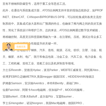
至有不锈钢和防爆型号，适用于重工业等恶劣工况。
此外，在通信与系统集成方面，ATOS比例阀支持丰富的现场总线协议，如PROF
INET、EtherCAT、CANopen和PROFIBUS DP等，可以轻松集成到各类主流控
制系统中。其集成式放大器和出厂预调的特点，也确保了阀与阀之间的良好互换
性，简化了系统设计和维护工作。总的来说，ATOS比例阀通过数字技术赋能，
将精确控制、高度灵活和坚固耐用融为一体，在注塑机、压机、测试台等众多工
业应用中，是实现设备性能提升的关键一环。
这些产品广泛地运用于钢铁、汽车、造纸、能源、石化、纺织、注塑、冶金、航
天、橡胶、水利、电厂、医疗和食品包装，冶金工业、汽车工业、电力设备、化
工、工程机械、造纸工业、造船工业以及机床制造等领域。
力士乐Rexroth，贺德克Hydac，派克Parker，WEBTEC威泰克，阿托斯Atos，
依博罗EBRO,迈确METRIX,美国megger 德国ODE，HEIDENHAIN海德汉
萨姆森Samson，安沃驰Aventics，本特利Bently，易福门Ifm，
仙童Fairchild，阿斯卡Asco电磁阀，倍加福P+F，MOOG伺服阀，
宝德Burkert，巴鲁夫Balluff，皮尔兹Pilz，宝盟Baumer，
亨士乐Hengstler，诺冠Norgren，美国Mac电磁阀，德国EPRO，