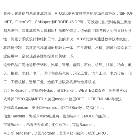
此外，在通信与系统集成方面，ATOS比例阀支持丰富的现场总线协议，如PROF
INET、EtherCAT、CANopen和PROFIBUS DP等，可以轻松集成到各类主流控
制系统中。其集成式放大器和出厂预调的特点，也确保了阀与阀之间的良好互换
性，简化了系统设计和维护工作。总的来说，ATOS比例阀通过数字技术赋能，
将精确控制、高度灵活和坚固耐用融为一体，在注塑机、压机、测试台等众多工
业应用中，是实现设备性能提升的关键一环。
这些产品广泛地运用于钢铁、汽车、造纸、能源、石化、纺织、注塑、冶金、航
天、橡胶、水利、电厂、医疗和食品包装，冶金工业、汽车工业、电力设备、化
工、工程机械、造纸工业、造船工业以及机床制造等领域。
力士乐Rexroth，贺德克Hydac，派克Parker，WEBTEC威泰克，阿托斯Atos，
依博罗EBRO,迈确METRIX,美国megger 德国ODE，HEIDENHAIN海德汉
萨姆森Samson，安沃驰Aventics，本特利Bently，易福门Ifm，
仙童Fairchild，阿斯卡Asco电磁阀，倍加福P+F，MOOG伺服阀，
宝德Burkert，巴鲁夫Balluff，皮尔兹Pilz，宝盟Baumer，
亨士乐Hengstler，诺冠Norgren，美国Mac电磁阀，德国EPRO，