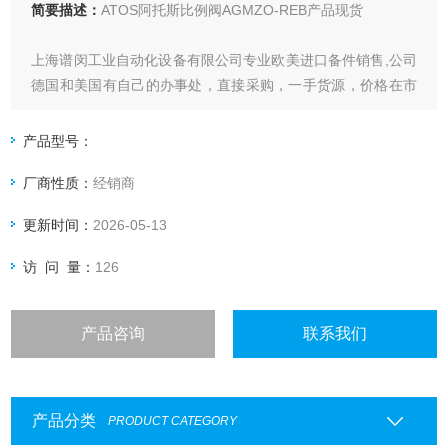
简要描述：
ATOS阿托斯比例阀AGMZO-REB产品现货
上海谱闵工业自动化设备有限公司专业欧美进口备件销售,公司
德国和美国有自己的办事处，直接采购，一手货源，价格在市
场上更具优势
产品型号：
价格优:我们直接从工厂拿报价，避开许多中间环节，许多工厂
厂商性质：
经销商
给我们提供固定折扣，确保我们给客户惠的价格
更新时间：
2026-05-13
渠道广: 除了工厂，我们跟欧洲许多经销商有直接的业务关
系，使我们可以采购到由于保护代理而不能报价的品
访 问 量：
126
产品咨询
联系我们
产品分类
PRODUCT CATEGORY