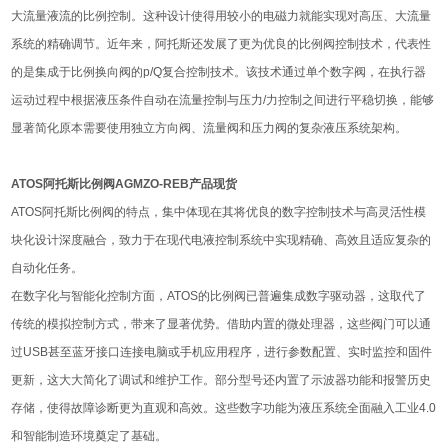
大流量液流的比例控制。这种设计使得用较小的电磁力就能实现对高压、大流量
系统的精确调节。近年来，阿托斯还发展了更为优良的比例阀控制技术，代表性
的是集成于比例换向阀的p/Q复合控制技术。该技术通过单个数字阀，在执行器
运动过程中根据液压条件自动在流量控制与压力/力控制之间进行平稳切换，能够
显著简化原本需要使用独立方向阀、流量阀和压力阀的复杂液压系统架构。
ATOS阿托斯比例阀AGMZO-REB产品现货
ATOS阿托斯比例阀的特点，集中体现在其将优良的数字控制技术与高灵活性模
块化设计深度融合，致力于在现代电液控制系统中实现精确、高效且适应复杂的
自动化任务。
在数字化与智能化控制方面，ATOS的比例阀已普遍集成数字驱动器，这取代了
传统的模拟控制方式，带来了显著优势。借助内置的微处理器，这些阀门可以通
过USB甚至蓝牙接口连接电脑或手机应用程序，进行参数配置、实时监控和固件
更新，这大大简化了调试和维护工作。部分型号还内置了示波器功能和报警历史
存储，使得故障诊断更为直观和高效。这些数字功能为液压系统全面融入工业4.0
和智能制造环境奠定了基础。