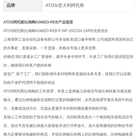
品牌
ATOS/意大利阿托斯
ATOS阿托斯比例阀AGMZO-REB产品现货
ATOS阿托斯比例阀AGMZO-REB-P-NP-10/210/I 10/PE优质优价
上海谱闵工业自动化设备有限公司专业欧美进口备件销售,公司德国和美国有自己
的办事处，直接采购，一手货源，价格在市场上更具优势
价格优:我们直接从工厂拿报价，避开许多中间环节，许多工厂给我们提供固定折
扣，确保我们给客户惠的价格
渠道广: 除了工厂，我们跟欧洲许多经销商有直接的业务关系，使我们可以采购
到由于保护代理而不能报价的品
ATOS阿托斯比例阀的工作原理，本质上是将输入的电信号按比例转换为液压能
输出，通过比例电磁铁实现阀芯位置的精确控制，从而连续调节液压系统中的压
力、流量或流动方向，完成从普通开关控制到模拟量控制的升级。
其核心工作流程始于指令信号的输入。当控制系统发出一个模拟电压或电流信号
后，该信号首先被比例放大器接收并进行功率放大。放大器将微弱的控制信号转
换为足够驱动电磁铁的电流，并按比例输出给阀上的比例电磁铁。比例电磁铁是