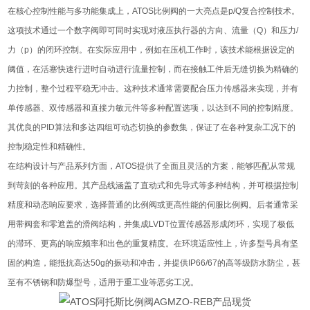
在核心控制性能与多功能集成上，ATOS比例阀的一大亮点是p/Q复合控制技术。
这项技术通过一个数字阀即可同时实现对液压执行器的方向、流量（Q）和压力/
力（p）的闭环控制。在实际应用中，例如在压机工作时，该技术能根据设定的
阈值，在活塞快速行进时自动进行流量控制，而在接触工件后无缝切换为精确的
力控制，整个过程平稳无冲击。这种技术通常需要配合压力传感器来实现，并有
单传感器、双传感器和直接力敏元件等多种配置选项，以达到不同的控制精度。
其优良的PID算法和多达四组可动态切换的参数集，保证了在各种复杂工况下的
控制稳定性和精确性。
在结构设计与产品系列方面，ATOS提供了全面且灵活的方案，能够匹配从常规
到苛刻的各种应用。其产品线涵盖了直动式和先导式等多种结构，并可根据控制
精度和动态响应要求，选择普通的比例阀或更高性能的伺服比例阀。后者通常采
用带阀套和零遮盖的滑阀结构，并集成LVDT位置传感器形成闭环，实现了极低
的滞环、更高的响应频率和出色的重复精度。在环境适应性上，许多型号具有坚
固的构造，能抵抗高达50g的振动和冲击，并提供IP66/67的高等级防水防尘，甚
至有不锈钢和防爆型号，适用于重工业等恶劣工况。