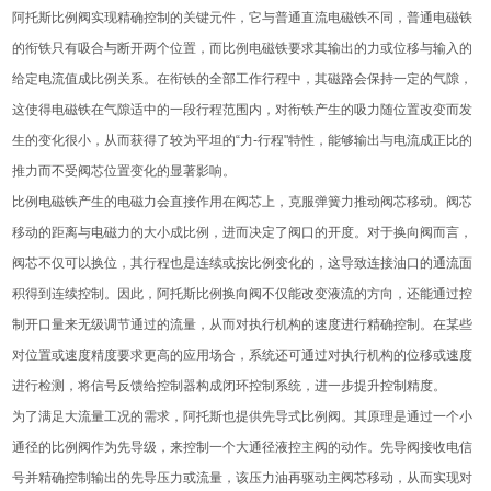
阿托斯比例阀实现精确控制的关键元件，它与普通直流电磁铁不同，普通电磁铁
的衔铁只有吸合与断开两个位置，而比例电磁铁要求其输出的力或位移与输入的
给定电流值成比例关系。在衔铁的全部工作行程中，其磁路会保持一定的气隙，
这使得电磁铁在气隙适中的一段行程范围内，对衔铁产生的吸力随位置改变而发
生的变化很小，从而获得了较为平坦的“力-行程"特性，能够输出与电流成正比的
推力而不受阀芯位置变化的显著影响。
比例电磁铁产生的电磁力会直接作用在阀芯上，克服弹簧力推动阀芯移动。阀芯
移动的距离与电磁力的大小成比例，进而决定了阀口的开度。对于换向阀而言，
阀芯不仅可以换位，其行程也是连续或按比例变化的，这导致连接油口的通流面
积得到连续控制。因此，阿托斯比例换向阀不仅能改变液流的方向，还能通过控
制开口量来无级调节通过的流量，从而对执行机构的速度进行精确控制。在某些
对位置或速度精度要求更高的应用场合，系统还可通过对执行机构的位移或速度
进行检测，将信号反馈给控制器构成闭环控制系统，进一步提升控制精度。
为了满足大流量工况的需求，阿托斯也提供先导式比例阀。其原理是通过一个小
通径的比例阀作为先导级，来控制一个大通径液控主阀的动作。先导阀接收电信
号并精确控制输出的先导压力或流量，该压力油再驱动主阀芯移动，从而实现对