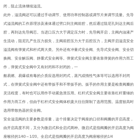
闭，阻止流体继续溢流。
此外，溢流阀还可以通过手动调节、使用功率控制器或调节片来调节流量。先导
式溢流阀的工作原理涉及液体通过劈口到主阀前腔，然后通过阻尼孔到达主阀后
腔，再到达先导阀芯。当进口压力大于调定压力时，先导阀开启，主阀内油液产
生流动，阻尼孔产生压力损失，主阀前腔压力大于后腔压力，主阀开启溢流安全
溢流阀有弹簧式和杆式两大类。另外还有冲量式安全阀、先导式安全阀、安全切
换阀、安全解压阀、静重式安全阀等。弹簧式安全阀主要依靠弹簧的作用力而工
作，弹簧式安全阀中又有封闭和不封闭的，一
般易燃、易爆或有毒的介质应选用封闭式，蒸汽或惰性气体等可以选用不封闭
式，在弹簧式安全阀中还有带扳手和不带扳手的。扳手的作用主要是检查阀瓣的
灵活程度，有时也可以用作手动紧急泄压用。杠杆式安全阀主要依靠杠杆重锤的
作用力而工作，但由于杠杆式安全阀体积庞大往往限制了选用范围。温度较高时
选用带散热器的安全阀。
安全溢流阀的主要参数是排量，这个排量决定于阀座的口径和阀瓣的开启高度，
由开启高度不同，又分为微启式和全启式两种。微启式是指阀瓣的开启高度为阀
座喉径的1/40～1/20。全启式是指阀瓣的开启高度为阀座喉径的1/4