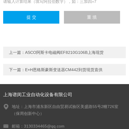
请输入计算结果（填写阿拉伯数字），如：三加四=7
上一篇：
ASCO阿斯卡电磁阀EF8210G106B上海现货
下一篇：
E+H恩格斯豪斯变送器CM442到货现货直供
上海谱闵工业自动化设备有限公司
地址：上海市浦东新区自由贸易试验区美盛路55号2幢726室
（保周创新中心）
邮箱：3130334465@qq.com