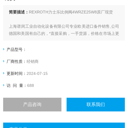
简要描述：
REXROTH力士乐比例阀4WRZE25W8原厂现货
上海谱闵工业自动化设备有限公司专业欧美进口备件销售,公司
德国和美国有自己的，*直接采购，一手货源，价格在市场上更
具优势。
产品型号：
价格优: 我们直接从现货拿报价，避开许多中间环节，许多现
厂商性质：
经销商
货给我们提供固定折扣，确保我们给客户惠的价格。
更新时间：
2024-07-15
渠道广: 除了现货，我们跟欧洲许多有直接的业务关系，使我
们可以采购到由于保护而不能报价的品。
访 问 量：
688
产品咨询
联系我们