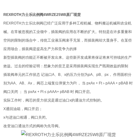
REXROTH力士乐比例阀4WRZE25W8原厂现货
REXROTH力士乐比例阀已经广泛应用于多种工程机械、物料搬运机械和农业机
械。在常被忽视的工业领中，插装阀的应用在不断的扩大。特别是在许多重量和
空间的限制的场合中，传统工业液压阀束手无策，而插装阀却大显身手。在某些
应用场合，插装阀是提高生产力和竞争力的择
新型插装阀的功能正不断被开发出来。这些新开发成果将保证将来可持续的生产
效益。过去的经验证明：想象力的贫乏是采用插装阀实现生产既期效益的限制
插装阀单元的工作状态 记油口A、B、x的压力分别为pA、pB、px， 作用面积分
别为AA、AB、Ax， 阀芯上端复位弹簧力为Ft ， 当 pxAx + Ft＞pAAA + pBAB 时
阀口关闭 ； 当 pxAx + Ft ≤ pAAA+ pBAB 时 阀口开启。
实际工作时，阀芯的受力状况是通过油口x的通油方式控制的。
X通回油箱，阀口开启；
x与进油口相通，阀口关闭。
改变油口通油方式的阀称为先导阀。