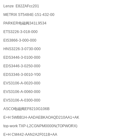
Lenze E82ZAFcc201
METRIX ST5484E-151-432-00
PARKER电磁阀341L9534
ETS3226-3-018-000
EIS3866-3-000-000
HNS3226-3-0730-000
EDS3446-3-0100-000
EDS3446-3-0250-000
EDS3346-3-0010-Y00
EVS3106-A-0020-000
EVS3106-A-0060-000
EVS3106-A-0300-000
ASCO电磁阀EF8210G106B
E+H 5WBB1H-AADAEBKAOAQD210AA1+AK
top-work TXP-L2CGNPM0000N(TOPWORX)
E+H CM442-AAN2A2F011B+AA