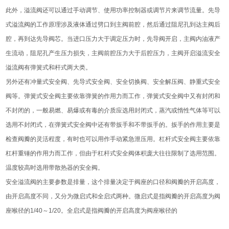
此外，溢流阀还可以通过手动调节、使用功率控制器或调节片来调节流量。先导
式溢流阀的工作原理涉及液体通过劈口到主阀前腔，然后通过阻尼孔到达主阀后
腔，再到达先导阀芯。当进口压力大于调定压力时，先导阀开启，主阀内油液产
生流动，阻尼孔产生压力损失，主阀前腔压力大于后腔压力，主阀开启溢流安全
溢流阀有弹簧式和杆式两大类。
另外还有冲量式安全阀、先导式安全阀、安全切换阀、安全解压阀、静重式安全
阀等。弹簧式安全阀主要依靠弹簧的作用力而工作，弹簧式安全阀中又有封闭和
不封闭的，一般易燃、易爆或有毒的介质应选用封闭式，蒸汽或惰性气体等可以
选用不封闭式，在弹簧式安全阀中还有带扳手和不带扳手的。扳手的作用主要是
检查阀瓣的灵活程度，有时也可以用作手动紧急泄压用。杠杆式安全阀主要依靠
杠杆重锤的作用力而工作，但由于杠杆式安全阀体积庞大往往限制了选用范围。
温度较高时选用带散热器的安全阀。
安全溢流阀的主要参数是排量，这个排量决定于阀座的口径和阀瓣的开启高度，
由开启高度不同，又分为微启式和全启式两种。微启式是指阀瓣的开启高度为阀
座喉径的1/40～1/20。全启式是指阀瓣的开启高度为阀座喉径的