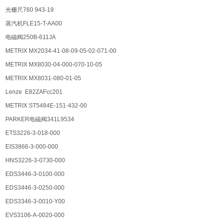
光栅尺760 943-19
蒸汽机FLE15-T-AA00
电磁阀250B-611JA
METRIX MX2034-41-08-09-05-02-071-00
METRIX MX8030-04-000-070-10-05
METRIX MX8031-080-01-05
Lenze E82ZAFcc201
METRIX ST5484E-151-432-00
PARKER电磁阀341L9534
ETS3226-3-018-000
EIS3866-3-000-000
HNS3226-3-0730-000
EDS3446-3-0100-000
EDS3446-3-0250-000
EDS3346-3-0010-Y00
EVS3106-A-0020-000