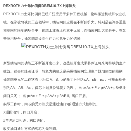
REXROTH力士乐比例阀DBEM10-7X上海源头
REXROTH力士乐比例阀已经广泛应用于多种工程机械、物料搬运机械和农业机
械。在常被忽视的工业领域中，插装阀的应用在不断的扩大。特别是在许多重量
和空间的限制的场合中，传统工业液压阀束手无策，而插装阀却大显身手。在某
些应用场合，插装阀是提高生产力和竞争力的选择
新型插装阀的功能正不断被开发出来。这些新开发成果将保证将来可持续的生产
效益。过去的经验证明：想象力的贫乏是采用插装阀实现生产既期效益的限制
插装阀单元的工作状态 记油口A、B、x的压力分别为pA、pB、px， 作用面积分
别为AA、AB、Ax， 阀芯上端复位弹簧力为Ft ， 当 pxAx + Ft＞pAAA + pBAB 时
阀口关闭 ； 当 pxAx + Ft ≤ pAAA+ pBAB 时 阀口开启。
实际工作时，阀芯的受力状况是通过油口x的通油方式控制的。
X通回油箱，阀口开启；
x与进油口相通，阀口关闭。
改变油口通油方式的阀称为先导阀。