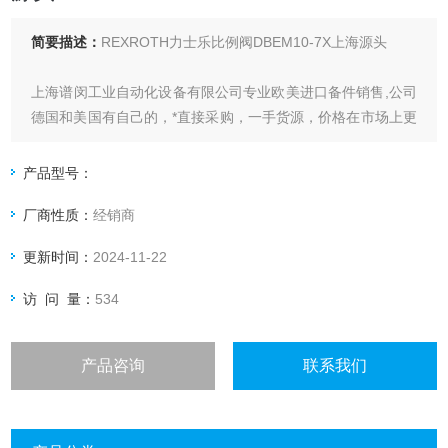
简要描述：
REXROTH力士乐比例阀DBEM10-7X上海源头
上海谱闵工业自动化设备有限公司专业欧美进口备件销售,公司
德国和美国有自己的，*直接采购，一手货源，价格在市场上更
具优势。
产品型号：
价格优: 我们直接从现货拿报价，避开许多中间环节，许多现
厂商性质：
经销商
货给我们提供固定折扣，确保我们给客户惠的价格。
更新时间：
2024-11-22
渠道广: 除了现货，我们跟欧洲许多有直接的业务关系，使我
们可以采购到由于保护而不能报价的品。
访 问 量：
534
产品咨询
联系我们