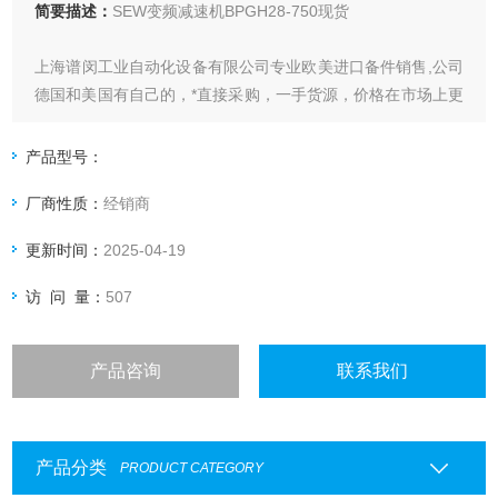
简要描述：
SEW变频减速机BPGH28-750现货
上海谱闵工业自动化设备有限公司专业欧美进口备件销售,公司
德国和美国有自己的，*直接采购，一手货源，价格在市场上更
具优势。
产品型号：
价格优: 我们直接从现货拿报价，避开许多中间环节，许多现
厂商性质：
经销商
货给我们提供固定折扣，确保我们给客户惠的价格。
更新时间：
2025-04-19
渠道广: 除了现货，我们跟欧洲许多有直接的业务关系，使我
们可以采购到由于保护而不能报价的品。
访 问 量：
507
产品咨询
联系我们
产品分类
PRODUCT CATEGORY