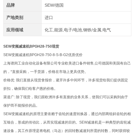
品牌
SEW/德国
产地类别
进口
应用领域
化工,能源,电子/电池,钢铁/金属,电气
SEW变频减速机BPGH28-750现货
SEW变频减速机BPGH28-750-8-S-B-G2优质优价
上海谱闵工业自动化设备有限公司专业欧美进口备件销售,公司德国和美国有自己
的，*直接采购，一手货源，价格在市场上更具优势。
价格优: 我们直接从现货拿报价，避开许多中间环节，许多现货给我们提供固定
折扣，确保我们给客户惠的价格。
渠道广: 除了现货，我们跟欧洲许多有直接的业务关系，使我们可以采购到由于
保护而不能报价的品。
‌SEW变频减速机‌的原理主要依赖于齿轮的速度转换器，通过内部两组斜齿轮的相
互啮合，形成的传动比，从而实现减速的目的。SEW减速机是一种典型的齿轮减
速设备，其工作原理是将电机（马达）的回转数减速到所需的转数，同时获得较