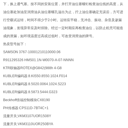
下，换上通气塞。按不同的安装位置，并打开油位塞螺钉检查油位线的高度，从
油位塞处加油至润滑油从油位塞螺孔溢出为止，拧上油位塞确定无误后，方可进
行空载试运转，时间不得少于2小时。运转应平稳，无冲击、振动、杂音及渗漏
油现象，发现异常应及时排除。经过一定时期应再检查油位，以防止机壳可能造
成的泄漏，如环境温度过高或过低时，可改变润滑油的牌号。
热卖型号如下：
SAMSON 3767-10001210110000.06
R911295326 HMS01.1N-W0070-A-07-NNNN
KTR联轴器ROTEX@G842(988h 4-G8
KUBLER编码器:8.KIS50.8550.1024.F014
KUBLER编码器:8.5020.0064.1024.S223
KUBLER编码器:8.5873.5444.G323
Beckhoff倍福控制模块CX8190
PH传感器:CPS11D-7BT4C+1
流量开关;VKM3107UOR1508Y
流量开关:VKM3110UOR250BYA