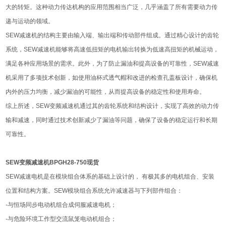
大的转矩。这种动力传达机构的应用范围相当广泛，几乎涵盖了所有需要动力传
递与运动的领域。
SEW减速机的结构主要由输入端、输出端和传动部件组成。通过精心设计的齿轮
系统，SEW减速机能够将高速低扭矩的电机输出转换为低速高扭矩的机械运动，
满足各种应用场景的需求。此外，为了防止漏油和提高设备的可靠性，SEW减速
机采用了多项技术创新，如使用油杯式透气帽和改进的检查孔盖板设计，确保机
内外的压力均衡，减少漏油的可能性，从而提高设备的稳定性和使用寿命。
综上所述，SEW变频减速机通过其的齿轮系统和结构设计，实现了高效的动力传
输和减速，同时通过技术创新减少了漏油等问题，确保了设备的稳定运行和长期
可靠性。‌
SEW变频减速机BPGH28-750现货
SEW减速电机是在模块组合体系的基础上设计的， 有极其多的电机组合、安装
位置和结构方案。SEW模块组合系统允许减速器与下列部件组合：
-与恒场同步电动机组合成伺服减速电机；
-与危险环境工作型交流鼠笼电动机组合；