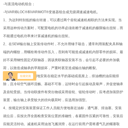
-与直流电动机组合；
-与VARIBLOC®和VARIMOT®变速器组合成无级调速减速电机。
1、为达到特别低的输出转速，可以通过两个齿轮减速机相联的方法来实现。当
采用这种传动方案时，可配置电机的功率必须依赖于减速机的极限输出扭矩，而
不能通过电机功率来计算减速机的输出扭矩。
2、在SEW输出轴上安装传动件时，不允许用锤子敲击，通常利用装配夹具和轴
端的内螺纹，用螺栓将传动件压入，否则有可能造成减速机内部零件的损坏。最
好不采用钢性固定式联轴器，因该类联轴器安装不当，会引起不必要的外加载
荷，以致造成轴承的早期损坏，严重时甚至造成输出轴的断裂。
3、SEW减速机应牢固地安装在稳定水平的基础或底座上，排油槽的油应能排
除，且冷却空气循环流畅。基础不可靠，运转时会引起振动及噪声，并促使轴承
及齿轮受损。当传动联接件有突出物或采用齿轮、链轮传动时，应考虑加装防护
装置，输出轴上承受较大的径向载荷时，应选用加强型。
4、按规定的安装装置保证工作人员能方便地靠近油标，通气塞、排油塞。安装
就位后，应按次序全面检查安装位置的准确性，各紧固件压紧的可靠性，安装后
应能灵活转动。减速机采用油池飞溅润滑，在运行前用户需将通气孔的螺塞取