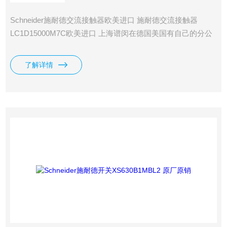
Schneider施耐德交流接触器欧美进口 施耐德交流接触器
LC1D15000M7C欧美进口 上海谱闵在德国美国有自己的分公
司 专营欧美进口备件这块。公司有*的国外原厂渠道，价格
好，货期短。 德国美国有公司，更多品牌型号欢迎订购！ 1.
了解详情
总部位于德国,享受德国本国企业的价格折扣，价格在市场上
更具优势。 2、 德国公司集中采购，统一清关。每单可节省
1200元。 3、 每周四从德国