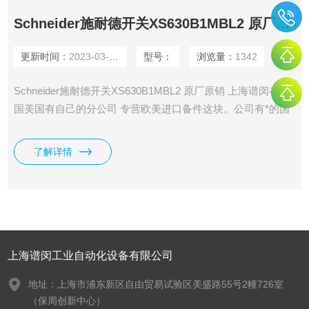
Schneider施耐德开关XS630B1MBL2 原厂原销
更新时间：
2023-03-31
型号：
浏览量：
1342
Schneider施耐德开关XS630B1MBL2 原厂原销 上海谱闵在德
国美国有自己的分公司 专营欧美进口备件这块。公司有*的国
外原厂渠道，价格好，货期短。 以下品牌具有*优势： 德国宝
德BURKERT，德国HAWE哈威，德国REXROTH力士乐，德
了解详情
国HYDAC贺德克，德国PILZ皮尔兹继电器，德国FESTO费斯
托,德国IFM易福门传感器，德国E+H恩德斯豪斯，德国海德汉
上海谱闵工业自动化设备有限公司
地址：上海市浦东新区自由贸易试验区美盛路55号2幢726室
（保周创新中心）